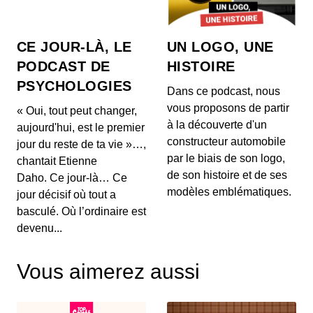
**Sommaire des 5 news** : 1. 🥤 **La tendance
estivale de la ginger beer** Découvrez la boisson
à...
CE JOUR-LÀ, LE
UN LOGO, UNE
27 mai 2026 : Mythes sur la perte de
PODCAST DE
HISTOIRE
poids, l'impact du vin rouge et
PSYCHOLOGIES
tendances capillaires de Cannes
00:03:48 - IL Y A 2 MOIS
Dans ce podcast, nous
1. 🍽️ **Mythes de la perte de poids :** Découvrez
vous proposons de partir
« Oui, tout peut changer,
pourquoi manger tard le soir ne fait pas forcéme...
à la découverte d'un
aujourd'hui, est le premier
constructeur automobile
jour du reste de ta vie »…,
26 mai 2026 : Alerte sanitaire,
par le biais de son logo,
chantait Etienne
hydratation et astuces beauté pour les
de son histoire et de ses
mains
Daho. Ce jour-là… Ce
00:03:56 - IL Y A 2 MOIS
1. ⚠️ **Alerte de RappelConso sur les merguez
modèles emblématiques.
jour décisif où tout a
Tradival** Une alerte a été émise concernant des
basculé. Où l’ordinaire est
mer...
devenu...
25 mai 2026 - Le riz et santé,
Alimentation anti-inflammatoire,
Vous aimerez aussi
Tendances street food
00:04:07 - IL Y A 2 MOIS
1. 🍚 **Le riz et ses effets sur la santé** Découvrez
comment certaines variétés de riz peuvent ag...