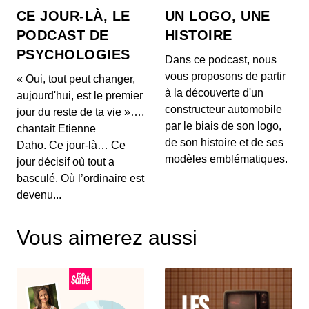
à...
CE JOUR-LÀ, LE
UN LOGO, UNE
27 mai 2026 : Mythes sur la perte de
PODCAST DE
HISTOIRE
poids, l'impact du vin rouge et
PSYCHOLOGIES
tendances capillaires de Cannes
00:03:48 - IL Y A 2 MOIS
Dans ce podcast, nous
1. 🍽️ **Mythes de la perte de poids :** Découvrez
vous proposons de partir
« Oui, tout peut changer,
pourquoi manger tard le soir ne fait pas forcéme...
à la découverte d'un
aujourd'hui, est le premier
constructeur automobile
jour du reste de ta vie »…,
26 mai 2026 : Alerte sanitaire,
par le biais de son logo,
chantait Etienne
hydratation et astuces beauté pour les
de son histoire et de ses
mains
Daho. Ce jour-là… Ce
00:03:56 - IL Y A 2 MOIS
1. ⚠️ **Alerte de RappelConso sur les merguez
modèles emblématiques.
jour décisif où tout a
Tradival** Une alerte a été émise concernant des
basculé. Où l’ordinaire est
mer...
devenu...
25 mai 2026 - Le riz et santé,
Alimentation anti-inflammatoire,
Vous aimerez aussi
Tendances street food
00:04:07 - IL Y A 2 MOIS
1. 🍚 **Le riz et ses effets sur la santé** Découvrez
comment certaines variétés de riz peuvent ag...
18 mai 2026 : Cholestérol, Longévité et
Tendances Beauté