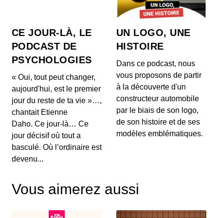
**Sommaire des 5 news** : 1. 🥤 **La tendance
estivale de la ginger beer** Découvrez la boisson
à...
CE JOUR-LÀ, LE
UN LOGO, UNE
27 mai 2026 : Mythes sur la perte de
PODCAST DE
HISTOIRE
poids, l'impact du vin rouge et
PSYCHOLOGIES
tendances capillaires de Cannes
00:03:48 - IL Y A 2 MOIS
Dans ce podcast, nous
1. 🍽️ **Mythes de la perte de poids :** Découvrez
vous proposons de partir
« Oui, tout peut changer,
pourquoi manger tard le soir ne fait pas forcéme...
à la découverte d'un
aujourd'hui, est le premier
constructeur automobile
jour du reste de ta vie »…,
26 mai 2026 : Alerte sanitaire,
par le biais de son logo,
chantait Etienne
hydratation et astuces beauté pour les
de son histoire et de ses
mains
Daho. Ce jour-là… Ce
00:03:56 - IL Y A 2 MOIS
1. ⚠️ **Alerte de RappelConso sur les merguez
modèles emblématiques.
jour décisif où tout a
Tradival** Une alerte a été émise concernant des
basculé. Où l’ordinaire est
mer...
devenu...
25 mai 2026 - Le riz et santé,
Alimentation anti-inflammatoire,
Vous aimerez aussi
Tendances street food
00:04:07 - IL Y A 2 MOIS
1. 🍚 **Le riz et ses effets sur la santé** Découvrez
comment certaines variétés de riz peuvent ag...