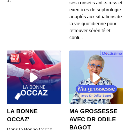
1.
ses conseils anti-stress et
aux Abricots, et Santé du Cuir Chevelu
exercices de sophrologie
00:04:22 - IL Y A 1 MOIS
1. 🍦 **Frozen Yogurts : une alternative à la crème
adaptés aux situations de
glacée ?** Découvrez comment les frozen yogurt...
la vie quotidienne pour
retrouver sérénité et
23 juin 2026 : Sécurité alimentaire,
confi...
Hydratation et Maternité tardive
00:04:02 - IL Y A 1 MOIS
1. 🔥 **Rappel de friteuse à air :** La friteuse à air
chaud Elta présente des risques d'incendie,...
23 juin 2026 : Sécurité alimentaire,
Hydratation et Maternité tardive
00:04:02 - IL Y A 1 MOIS
1. 🔥 **Rappel de friteuse à air :** La friteuse à air
chaud Elta présente des risques d'incendie,...
23 juin 2026 : Sécurité alimentaire,
LA BONNE
MA GROSSESSE
Hydratation et Maternité tardive
OCCAZ'
AVEC DR ODILE
00:04:02 - IL Y A 1 MOIS
1. 🔥 **Rappel de friteuse à air :** La friteuse à air
BAGOT
Dans la Bonne Occaz,