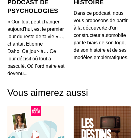
PODCAST DE
HISTOIRE
poids, l'impact du vin rouge et
PSYCHOLOGIES
tendances capillaires de Cannes
00:03:48 - IL Y A 2 MOIS
Dans ce podcast, nous
1. 🍽️ **Mythes de la perte de poids :** Découvrez
vous proposons de partir
« Oui, tout peut changer,
pourquoi manger tard le soir ne fait pas forcéme...
à la découverte d'un
aujourd'hui, est le premier
constructeur automobile
jour du reste de ta vie »…,
26 mai 2026 : Alerte sanitaire,
par le biais de son logo,
chantait Etienne
hydratation et astuces beauté pour les
de son histoire et de ses
mains
Daho. Ce jour-là… Ce
00:03:56 - IL Y A 2 MOIS
1. ⚠️ **Alerte de RappelConso sur les merguez
modèles emblématiques.
jour décisif où tout a
Tradival** Une alerte a été émise concernant des
basculé. Où l’ordinaire est
mer...
devenu...
25 mai 2026 - Le riz et santé,
Alimentation anti-inflammatoire,
Vous aimerez aussi
Tendances street food
00:04:07 - IL Y A 2 MOIS
1. 🍚 **Le riz et ses effets sur la santé** Découvrez
comment certaines variétés de riz peuvent ag...
18 mai 2026 : Cholestérol, Longévité et
Tendances Beauté
00:03:59 - IL Y A 2 MOIS
1. 🥗 **Régulation du cholestérol :** Le cholestérol