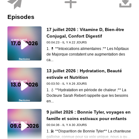
Episodes
17 juillet 2026 : Vitamine D, Bien-être
Conjugal, Confort Digestif
00:04:23 - IL Y A 22 JOURS
1. 💊 **Intoxications alimentaires :** Les hôpitaux
de Majorque constatent une augmentation des
ca...
13 juillet 2026 : Hydratation, Beauté
estivale et Nutrition
00:03:50 - IL Y A 26 JOURS
1. 💧 **Hydratation en période de chaleur :** La
Docteure Sarah Rebert rappelle que les besoins
en...
9 juillet 2026 : Bonnie Tyler, voyages en
famille et soins estivaux pour enfants
00:04:36 - IL Y A 30 JOURS
1. 🎤 **Disparition de Bonnie Tyler** La chanteuse
galloise, connue pour sa voix unique, nous a qu...