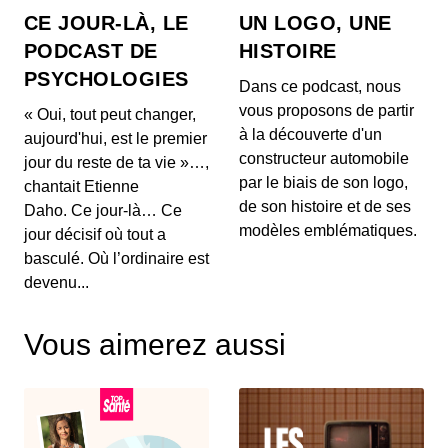
à...
CE JOUR-LÀ, LE
UN LOGO, UNE
27 mai 2026 : Mythes sur la perte de
PODCAST DE
HISTOIRE
poids, l'impact du vin rouge et
PSYCHOLOGIES
tendances capillaires de Cannes
00:03:48 - IL Y A 2 MOIS
Dans ce podcast, nous
1. 🍽️ **Mythes de la perte de poids :** Découvrez
vous proposons de partir
« Oui, tout peut changer,
pourquoi manger tard le soir ne fait pas forcéme...
à la découverte d'un
aujourd'hui, est le premier
constructeur automobile
jour du reste de ta vie »…,
26 mai 2026 : Alerte sanitaire,
par le biais de son logo,
chantait Etienne
hydratation et astuces beauté pour les
de son histoire et de ses
mains
Daho. Ce jour-là… Ce
00:03:56 - IL Y A 2 MOIS
1. ⚠️ **Alerte de RappelConso sur les merguez
modèles emblématiques.
jour décisif où tout a
Tradival** Une alerte a été émise concernant des
basculé. Où l’ordinaire est
mer...
devenu...
25 mai 2026 - Le riz et santé,
Alimentation anti-inflammatoire,
Vous aimerez aussi
Tendances street food
00:04:07 - IL Y A 2 MOIS
1. 🍚 **Le riz et ses effets sur la santé** Découvrez
comment certaines variétés de riz peuvent ag...
18 mai 2026 : Cholestérol, Longévité et
Tendances Beauté