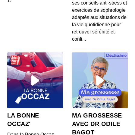
1.
ses conseils anti-stress et
aux Abricots, et Santé du Cuir Chevelu
exercices de sophrologie
00:04:22 - IL Y A 1 MOIS
1. 🍦 **Frozen Yogurts : une alternative à la crème
adaptés aux situations de
glacée ?** Découvrez comment les frozen yogurt...
la vie quotidienne pour
retrouver sérénité et
23 juin 2026 : Sécurité alimentaire,
confi...
Hydratation et Maternité tardive
00:04:02 - IL Y A 1 MOIS
1. 🔥 **Rappel de friteuse à air :** La friteuse à air
chaud Elta présente des risques d'incendie,...
23 juin 2026 : Sécurité alimentaire,
Hydratation et Maternité tardive
00:04:02 - IL Y A 1 MOIS
1. 🔥 **Rappel de friteuse à air :** La friteuse à air
chaud Elta présente des risques d'incendie,...
23 juin 2026 : Sécurité alimentaire,
LA BONNE
MA GROSSESSE
Hydratation et Maternité tardive
OCCAZ'
AVEC DR ODILE
00:04:02 - IL Y A 1 MOIS
1. 🔥 **Rappel de friteuse à air :** La friteuse à air
BAGOT
Dans la Bonne Occaz,