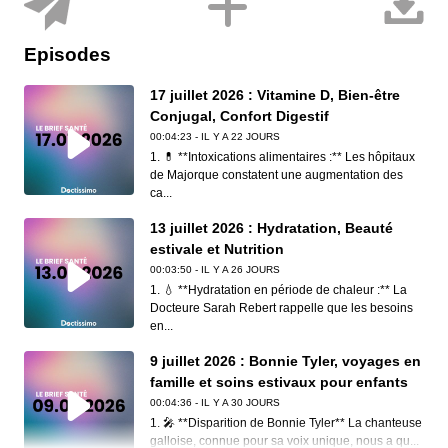
Episodes
17 juillet 2026 : Vitamine D, Bien-être
Conjugal, Confort Digestif
00:04:23 - IL Y A 22 JOURS
1. 💊 **Intoxications alimentaires :** Les hôpitaux
de Majorque constatent une augmentation des
ca...
13 juillet 2026 : Hydratation, Beauté
estivale et Nutrition
00:03:50 - IL Y A 26 JOURS
1. 💧 **Hydratation en période de chaleur :** La
Docteure Sarah Rebert rappelle que les besoins
en...
9 juillet 2026 : Bonnie Tyler, voyages en
famille et soins estivaux pour enfants
00:04:36 - IL Y A 30 JOURS
1. 🎤 **Disparition de Bonnie Tyler** La chanteuse
galloise, connue pour sa voix unique, nous a qu...