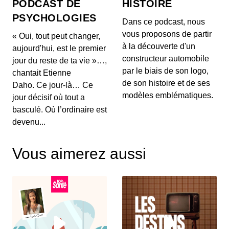
PODCAST DE
HISTOIRE
poids, l'impact du vin rouge et
PSYCHOLOGIES
tendances capillaires de Cannes
00:03:48 - IL Y A 2 MOIS
Dans ce podcast, nous
1. 🍽️ **Mythes de la perte de poids :** Découvrez
vous proposons de partir
« Oui, tout peut changer,
pourquoi manger tard le soir ne fait pas forcéme...
à la découverte d'un
aujourd'hui, est le premier
constructeur automobile
jour du reste de ta vie »…,
26 mai 2026 : Alerte sanitaire,
par le biais de son logo,
chantait Etienne
hydratation et astuces beauté pour les
de son histoire et de ses
mains
Daho. Ce jour-là… Ce
00:03:56 - IL Y A 2 MOIS
1. ⚠️ **Alerte de RappelConso sur les merguez
modèles emblématiques.
jour décisif où tout a
Tradival** Une alerte a été émise concernant des
basculé. Où l’ordinaire est
mer...
devenu...
25 mai 2026 - Le riz et santé,
Alimentation anti-inflammatoire,
Vous aimerez aussi
Tendances street food
00:04:07 - IL Y A 2 MOIS
1. 🍚 **Le riz et ses effets sur la santé** Découvrez
comment certaines variétés de riz peuvent ag...
18 mai 2026 : Cholestérol, Longévité et
Tendances Beauté
00:03:59 - IL Y A 2 MOIS
1. 🥗 **Régulation du cholestérol :** Le cholestérol