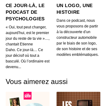
à...
CE JOUR-LÀ, LE
UN LOGO, UNE
27 mai 2026 : Mythes sur la perte de
PODCAST DE
HISTOIRE
poids, l'impact du vin rouge et
PSYCHOLOGIES
tendances capillaires de Cannes
00:03:48 - IL Y A 2 MOIS
Dans ce podcast, nous
1. 🍽️ **Mythes de la perte de poids :** Découvrez
vous proposons de partir
« Oui, tout peut changer,
pourquoi manger tard le soir ne fait pas forcéme...
à la découverte d'un
aujourd'hui, est le premier
constructeur automobile
jour du reste de ta vie »…,
26 mai 2026 : Alerte sanitaire,
par le biais de son logo,
chantait Etienne
hydratation et astuces beauté pour les
de son histoire et de ses
mains
Daho. Ce jour-là… Ce
00:03:56 - IL Y A 2 MOIS
1. ⚠️ **Alerte de RappelConso sur les merguez
modèles emblématiques.
jour décisif où tout a
Tradival** Une alerte a été émise concernant des
basculé. Où l’ordinaire est
mer...
devenu...
25 mai 2026 - Le riz et santé,
Alimentation anti-inflammatoire,
Vous aimerez aussi
Tendances street food
00:04:07 - IL Y A 2 MOIS
1. 🍚 **Le riz et ses effets sur la santé** Découvrez
comment certaines variétés de riz peuvent ag...
18 mai 2026 : Cholestérol, Longévité et
Tendances Beauté