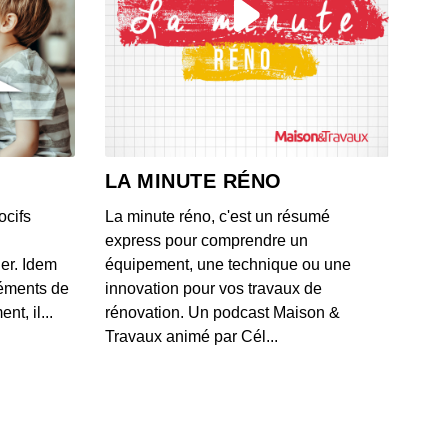
n 2026 - Sécurité alimentaire, canicule et prévention pour
ourrissons
 - IL Y A 1 MOIS
in 2026 : Tibicos, contamination et alimentation adaptée
la maladie de Parkinson
LA MINUTE RÉNO
 - IL Y A 1 MOIS
ocifs
La minute réno, c'est un résumé
 2026 : Rappel sanitaire, gestion de la glycémie, produits
express pour comprendre un
auté incontournables
ner. Idem
équipement, une technique ou une
 - IL Y A 1 MOIS
léments de
innovation pour vos travaux de
t, il...
rénovation. Un podcast Maison &
 2026 : Rappel alimentaire, nutrition des fruits et beauté
Travaux animé par Cél...
porelle
 - IL Y A 2 MOIS
 2026 : Rappel de produits alimentaires, fluctuations de
et influence de l'ordre des repas