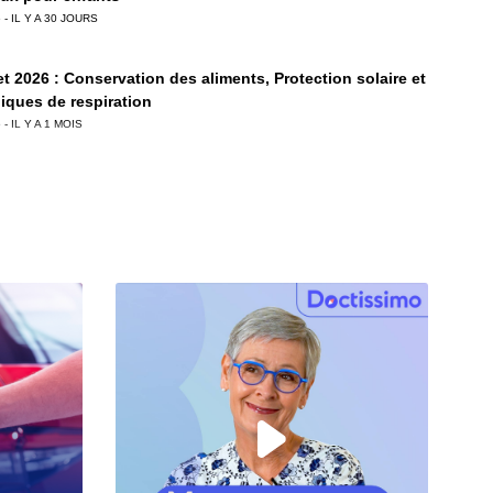
 - IL Y A 30 JOURS
let 2026 : Conservation des aliments, Protection solaire et
iques de respiration
 - IL Y A 1 MOIS
let 2026 : Tunnelisation, vacance d'été sans écran &
urs du visage
 - IL Y A 1 MOIS
let 2026 : Alimentation saine en vacances, risques des
 et bienfaits des postbiotiques
 - IL Y A 1 MOIS
let 2026 : Frozen Yogurt, Allergies aux Abricots, et Santé
ir Chevelu
 - IL Y A 1 MOIS