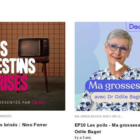
26 mai
pour 
00:03:56
25 mai
Tenda
00:04:07
18 ma
00:03:59
11 ma
malad
00:04:18
BRISÉS
MA GROSSESSE AVEC DR O...
6 mai
s brisés : Nino Ferrer
EP10 Les poils - Ma grossess
3
Odile Bagot
00:03:50
il y a 3 ans