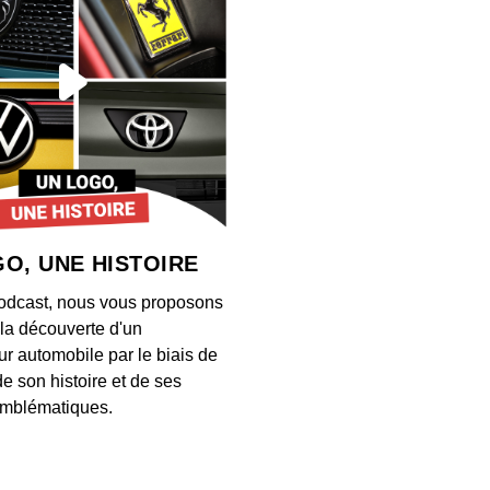
00:04:29
1er ju
nouve
00:03:56
29 mai
astuc
00:04:23
O, UNE HISTOIRE
28 ma
odcast, nous vous proposons
Manu
à la découverte d'un
00:03:46
ur automobile par le biais de
de son histoire et de ses
27 mai
mblématiques.
rouge
00:03:48