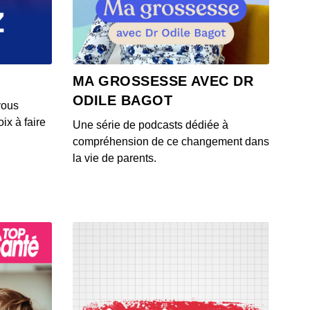
n 2026 : Sécurité alimentaire, Hydratation et Maternité
e
 - IL Y A 1 MOIS
n 2026 : Sécurité alimentaire, Hydratation et Maternité
MA GROSSESSE AVEC DR
e
ODILE BAGOT
 - IL Y A 1 MOIS
vous
ix à faire
Une série de podcasts dédiée à
n 2026 : Sécurité alimentaire, Hydratation et Maternité
compréhension de ce changement dans
e
la vie de parents.
 - IL Y A 1 MOIS
n 2026 : Huile d'olive, santé publique et vapotage
 - IL Y A 1 MOIS
n 2026 : Manger épicé en canicule, les bienfaits des
oises, et l'importance des signes du cancer du sein
 - IL Y A 1 MOIS