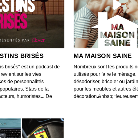
17 jui
les n
00:04:05
16 ju
pour 
STINS BRISÉS
MA MAISON SAINE
00:04:07
ns brisés" est un podcast de
Nombreux sont les produits n
9 juin
revient sur les vies
utilisés pour faire le ménage,
de be
es de personnalités
désodoriser, bricoler ou jardi
00:04:05
populaires. Stars de la
pour les meubles et autres é
cteurs, humoristes... De
décoration.&nbsp;Heureusemen
8 juin
intem
00:04:18
3 juin
poids 