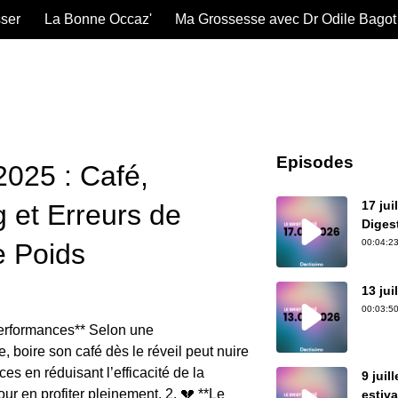
sser
La Bonne Occaz'
Ma Grossesse avec Dr Odile Bagot
Episodes
2025 : Café,
17 jui
g et Erreurs de
Digest
00:04:23
e Poids
13 jui
00:03:50
performances** Selon une
e, boire son café dès le réveil peut nuire
es en réduisant l’efficacité de la
9 juil
r en profiter pleinement. 2. 💔 **Le
estiv