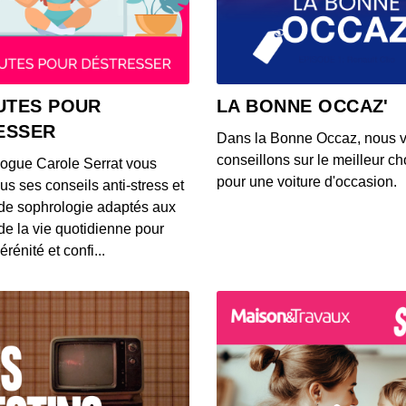
23 jui
tardiv
00:04:02
23 jui
UTES POUR
LA BONNE OCCAZ'
tardiv
ESSER
00:04:02
Dans la Bonne Occaz, nous 
conseillons sur le meilleur cho
logue Carole Serrat vous
23 jui
pour une voiture d'occasion.
us ses conseils anti-stress et
tardiv
de sophrologie adaptés aux
00:04:02
 de la vie quotidienne pour
érénité et confi...
22 jui
00:04:02
19 jui
framb
00:04:08