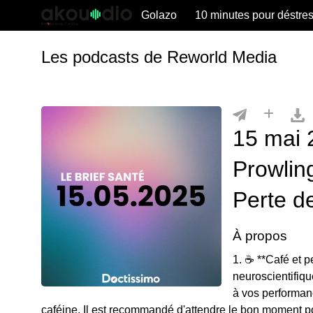
Golazo
10 minutes pour déstre
Les podcasts de Reworld Media
15 mai 
Prowlin
Perte d
À propos
1. ☕ **Café et 
neuroscientifiqu
à vos performanc
caféine. Il est recommandé d'attendre le bon moment pou