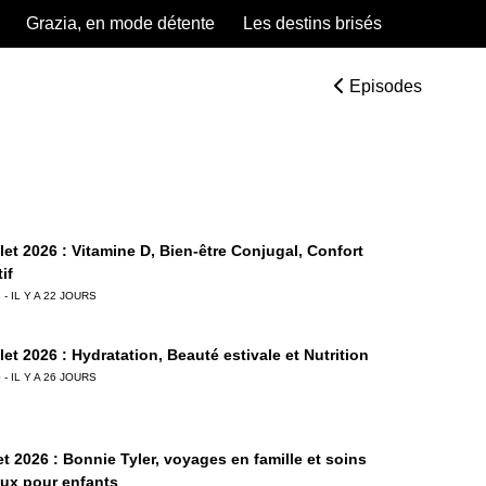
Grazia, en mode détente
Les destins brisés
Episodes
llet 2026 : Vitamine D, Bien-être Conjugal, Confort
if
 - IL Y A 22 JOURS
llet 2026 : Hydratation, Beauté estivale et Nutrition
 - IL Y A 26 JOURS
let 2026 : Bonnie Tyler, voyages en famille et soins
aux pour enfants