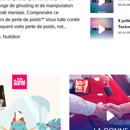
ange de ghosting et de manipulation
00:04:36
 santé mentale. Comprendre ce
rs de perte de poids** Vous lutte contre
8 juil
quent votre perte de poids, not...
Techn
00:04:05
 Nutrition
6 juil
rouge
00:04:07
3 juil
AINS,
00:03:56
2 juil
du Cu
00:04:22