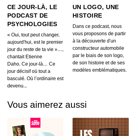
à...
CE JOUR-LÀ, LE
UN LOGO, UNE
27 mai 2026 : Mythes sur la perte de
PODCAST DE
HISTOIRE
poids, l'impact du vin rouge et
PSYCHOLOGIES
tendances capillaires de Cannes
00:03:48 - IL Y A 2 MOIS
Dans ce podcast, nous
1. 🍽️ **Mythes de la perte de poids :** Découvrez
vous proposons de partir
« Oui, tout peut changer,
pourquoi manger tard le soir ne fait pas forcéme...
à la découverte d'un
aujourd'hui, est le premier
constructeur automobile
jour du reste de ta vie »…,
26 mai 2026 : Alerte sanitaire,
par le biais de son logo,
chantait Etienne
hydratation et astuces beauté pour les
de son histoire et de ses
mains
Daho. Ce jour-là… Ce
00:03:56 - IL Y A 2 MOIS
1. ⚠️ **Alerte de RappelConso sur les merguez
modèles emblématiques.
jour décisif où tout a
Tradival** Une alerte a été émise concernant des
basculé. Où l’ordinaire est
mer...
devenu...
25 mai 2026 - Le riz et santé,
Alimentation anti-inflammatoire,
Vous aimerez aussi
Tendances street food
00:04:07 - IL Y A 2 MOIS
1. 🍚 **Le riz et ses effets sur la santé** Découvrez
comment certaines variétés de riz peuvent ag...
18 mai 2026 : Cholestérol, Longévité et
Tendances Beauté