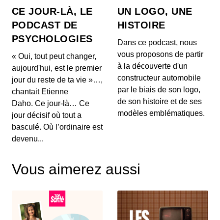
à...
CE JOUR-LÀ, LE
UN LOGO, UNE
27 mai 2026 : Mythes sur la perte de
PODCAST DE
HISTOIRE
poids, l'impact du vin rouge et
PSYCHOLOGIES
tendances capillaires de Cannes
00:03:48 - IL Y A 2 MOIS
Dans ce podcast, nous
1. 🍽️ **Mythes de la perte de poids :** Découvrez
vous proposons de partir
« Oui, tout peut changer,
pourquoi manger tard le soir ne fait pas forcéme...
à la découverte d'un
aujourd'hui, est le premier
constructeur automobile
jour du reste de ta vie »…,
26 mai 2026 : Alerte sanitaire,
par le biais de son logo,
chantait Etienne
hydratation et astuces beauté pour les
de son histoire et de ses
mains
Daho. Ce jour-là… Ce
00:03:56 - IL Y A 2 MOIS
1. ⚠️ **Alerte de RappelConso sur les merguez
modèles emblématiques.
jour décisif où tout a
Tradival** Une alerte a été émise concernant des
basculé. Où l’ordinaire est
mer...
devenu...
25 mai 2026 - Le riz et santé,
Alimentation anti-inflammatoire,
Vous aimerez aussi
Tendances street food
00:04:07 - IL Y A 2 MOIS
1. 🍚 **Le riz et ses effets sur la santé** Découvrez
comment certaines variétés de riz peuvent ag...
18 mai 2026 : Cholestérol, Longévité et
Tendances Beauté