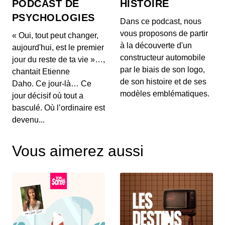
PODCAST DE
HISTOIRE
poids, l'impact du vin rouge et
PSYCHOLOGIES
tendances capillaires de Cannes
00:03:48 - IL Y A 2 MOIS
Dans ce podcast, nous
1. 🍽️ **Mythes de la perte de poids :** Découvrez
vous proposons de partir
« Oui, tout peut changer,
pourquoi manger tard le soir ne fait pas forcéme...
à la découverte d'un
aujourd'hui, est le premier
constructeur automobile
jour du reste de ta vie »…,
26 mai 2026 : Alerte sanitaire,
par le biais de son logo,
chantait Etienne
hydratation et astuces beauté pour les
de son histoire et de ses
mains
Daho. Ce jour-là… Ce
00:03:56 - IL Y A 2 MOIS
1. ⚠️ **Alerte de RappelConso sur les merguez
modèles emblématiques.
jour décisif où tout a
Tradival** Une alerte a été émise concernant des
basculé. Où l’ordinaire est
mer...
devenu...
25 mai 2026 - Le riz et santé,
Alimentation anti-inflammatoire,
Vous aimerez aussi
Tendances street food
00:04:07 - IL Y A 2 MOIS
1. 🍚 **Le riz et ses effets sur la santé** Découvrez
comment certaines variétés de riz peuvent ag...
18 mai 2026 : Cholestérol, Longévité et
Tendances Beauté
00:03:59 - IL Y A 2 MOIS
1. 🥗 **Régulation du cholestérol :** Le cholestérol