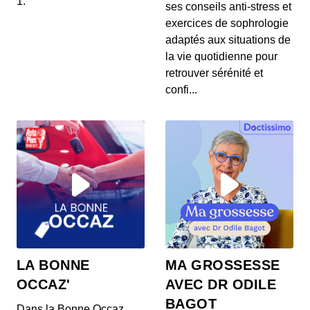
1.
ses conseils anti-stress et
aux Abricots, et Santé du Cuir Chevelu
exercices de sophrologie
00:04:22 - IL Y A 1 MOIS
1. 🍦 **Frozen Yogurts : une alternative à la crème
adaptés aux situations de
glacée ?** Découvrez comment les frozen yogurt...
la vie quotidienne pour
retrouver sérénité et
23 juin 2026 : Sécurité alimentaire,
confi...
Hydratation et Maternité tardive
00:04:02 - IL Y A 1 MOIS
1. 🔥 **Rappel de friteuse à air :** La friteuse à air
chaud Elta présente des risques d'incendie,...
23 juin 2026 : Sécurité alimentaire,
Hydratation et Maternité tardive
00:04:02 - IL Y A 1 MOIS
1. 🔥 **Rappel de friteuse à air :** La friteuse à air
chaud Elta présente des risques d'incendie,...
23 juin 2026 : Sécurité alimentaire,
LA BONNE
MA GROSSESSE
Hydratation et Maternité tardive
OCCAZ'
AVEC DR ODILE
00:04:02 - IL Y A 1 MOIS
1. 🔥 **Rappel de friteuse à air :** La friteuse à air
BAGOT
Dans la Bonne Occaz,