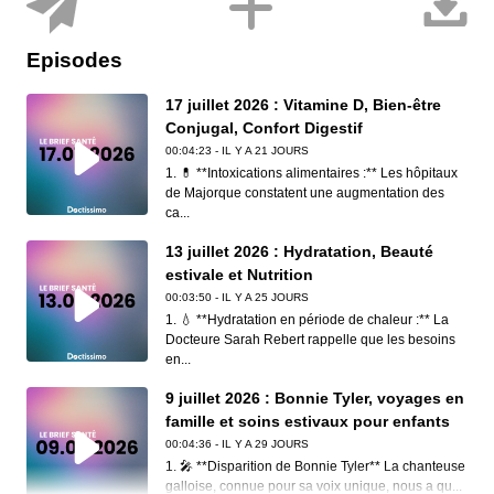
Episodes
17 juillet 2026 : Vitamine D, Bien-être
Conjugal, Confort Digestif
00:04:23 - IL Y A 21 JOURS
1. 💊 **Intoxications alimentaires :** Les hôpitaux
de Majorque constatent une augmentation des
ca...
13 juillet 2026 : Hydratation, Beauté
estivale et Nutrition
00:03:50 - IL Y A 25 JOURS
1. 💧 **Hydratation en période de chaleur :** La
Docteure Sarah Rebert rappelle que les besoins
en...
9 juillet 2026 : Bonnie Tyler, voyages en
famille et soins estivaux pour enfants
00:04:36 - IL Y A 29 JOURS
1. 🎤 **Disparition de Bonnie Tyler** La chanteuse
galloise, connue pour sa voix unique, nous a qu...