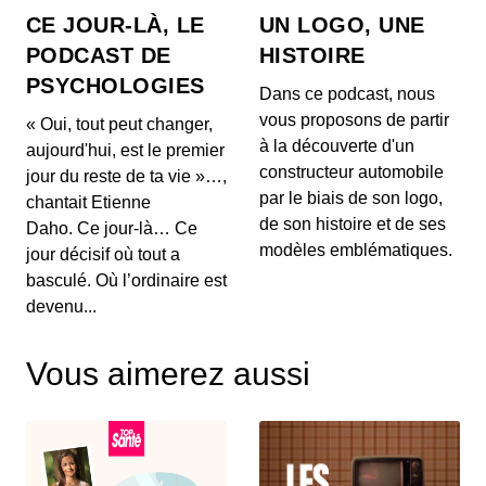
à...
CE JOUR-LÀ, LE
UN LOGO, UNE
27 mai 2026 : Mythes sur la perte de
PODCAST DE
HISTOIRE
poids, l'impact du vin rouge et
PSYCHOLOGIES
tendances capillaires de Cannes
00:03:48 - IL Y A 2 MOIS
Dans ce podcast, nous
1. 🍽️ **Mythes de la perte de poids :** Découvrez
vous proposons de partir
« Oui, tout peut changer,
pourquoi manger tard le soir ne fait pas forcéme...
à la découverte d'un
aujourd'hui, est le premier
constructeur automobile
jour du reste de ta vie »…,
26 mai 2026 : Alerte sanitaire,
par le biais de son logo,
chantait Etienne
hydratation et astuces beauté pour les
de son histoire et de ses
mains
Daho. Ce jour-là… Ce
00:03:56 - IL Y A 2 MOIS
1. ⚠️ **Alerte de RappelConso sur les merguez
modèles emblématiques.
jour décisif où tout a
Tradival** Une alerte a été émise concernant des
basculé. Où l’ordinaire est
mer...
devenu...
25 mai 2026 - Le riz et santé,
Alimentation anti-inflammatoire,
Vous aimerez aussi
Tendances street food
00:04:07 - IL Y A 2 MOIS
1. 🍚 **Le riz et ses effets sur la santé** Découvrez
comment certaines variétés de riz peuvent ag...
18 mai 2026 : Cholestérol, Longévité et
Tendances Beauté