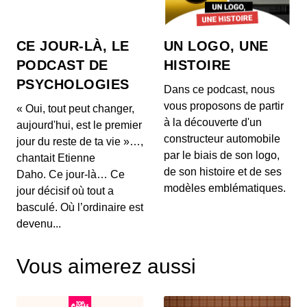
**Sommaire des 5 news** : 1. 🥤 **La tendance
estivale de la ginger beer** Découvrez la boisson
à...
CE JOUR-LÀ, LE
UN LOGO, UNE
27 mai 2026 : Mythes sur la perte de
PODCAST DE
HISTOIRE
poids, l'impact du vin rouge et
PSYCHOLOGIES
tendances capillaires de Cannes
00:03:48 - IL Y A 2 MOIS
Dans ce podcast, nous
1. 🍽️ **Mythes de la perte de poids :** Découvrez
vous proposons de partir
« Oui, tout peut changer,
pourquoi manger tard le soir ne fait pas forcéme...
à la découverte d'un
aujourd'hui, est le premier
constructeur automobile
jour du reste de ta vie »…,
26 mai 2026 : Alerte sanitaire,
par le biais de son logo,
chantait Etienne
hydratation et astuces beauté pour les
de son histoire et de ses
mains
Daho. Ce jour-là… Ce
00:03:56 - IL Y A 2 MOIS
1. ⚠️ **Alerte de RappelConso sur les merguez
modèles emblématiques.
jour décisif où tout a
Tradival** Une alerte a été émise concernant des
basculé. Où l’ordinaire est
mer...
devenu...
25 mai 2026 - Le riz et santé,
Alimentation anti-inflammatoire,
Vous aimerez aussi
Tendances street food
00:04:07 - IL Y A 2 MOIS
1. 🍚 **Le riz et ses effets sur la santé** Découvrez
comment certaines variétés de riz peuvent ag...