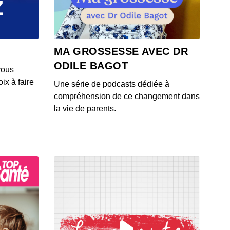
e
 - IL Y A 1 MOIS
n 2026 : Sécurité alimentaire, Hydratation et Maternité
MA GROSSESSE AVEC DR
e
ODILE BAGOT
 - IL Y A 1 MOIS
vous
ix à faire
Une série de podcasts dédiée à
n 2026 : Sécurité alimentaire, Hydratation et Maternité
compréhension de ce changement dans
e
la vie de parents.
 - IL Y A 1 MOIS
n 2026 : Huile d'olive, santé publique et vapotage
 - IL Y A 1 MOIS
n 2026 : Manger épicé en canicule, les bienfaits des
oises, et l'importance des signes du cancer du sein
 - IL Y A 1 MOIS