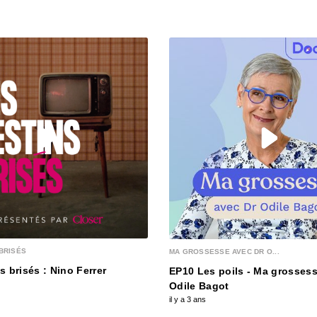
pour 
00:03:56
25 mai
Tenda
00:04:07
18 ma
00:03:59
11 ma
malad
00:04:18
BRISÉS
MA GROSSESSE AVEC DR O...
6 mai
s brisés : Nino Ferrer
EP10 Les poils - Ma grossess
3
Odile Bagot
00:03:50
il y a 3 ans