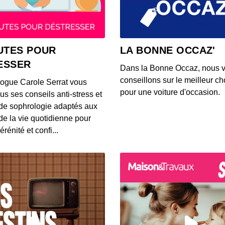
tardiv
00:04:02
23 jui
UTES POUR
LA BONNE OCCAZ'
tardiv
ESSER
00:04:02
Dans la Bonne Occaz, nous 
conseillons sur le meilleur cho
logue Carole Serrat vous
23 jui
pour une voiture d'occasion.
us ses conseils anti-stress et
tardiv
de sophrologie adaptés aux
00:04:02
 de la vie quotidienne pour
érénité et confi...
22 jui
00:04:02
19 jui
framb
00:04:08