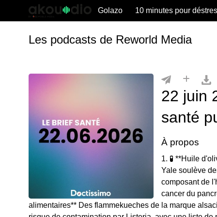
Golazo
10 minutes pour déstre
Les podcasts de Reworld Media
22 juin 
santé p
À propos
1. 🧪 **Huile d'
Yale soulève des
composant de l'hu
cancer du pancré
alimentaires** Des flammekueches de la marque alsaci
risque de contamination par Listeria, avec une liste de