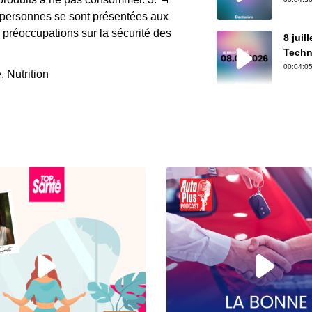
t personnes se sont présentées aux
 préoccupations sur la sécurité des
8 juil
Techn
00:04:05
 Nutrition
6 juil
rouge
00:04:07
3 juil
AINS,
00:03:56
2 juil
du Cu
00:04:22
23 jui