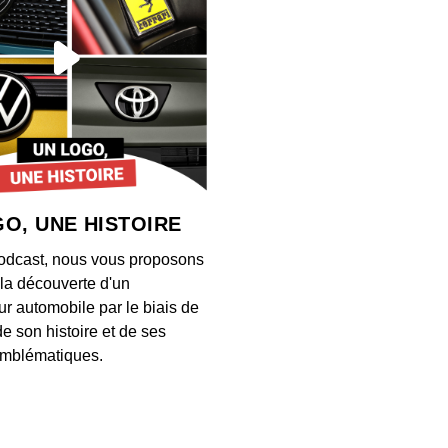
1er ju
nouve
00:03:56
29 mai
astuc
00:04:23
O, UNE HISTOIRE
28 ma
odcast, nous vous proposons
Manu
à la découverte d'un
00:03:46
ur automobile par le biais de
de son histoire et de ses
27 mai
mblématiques.
rouge
00:03:48
26 mai