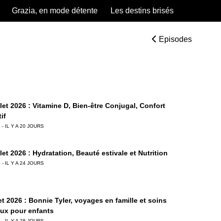
Grazia, en mode détente
Les destins brisés
Episodes
llet 2026 : Vitamine D, Bien-être Conjugal, Confort
if
 - IL Y A 20 JOURS
llet 2026 : Hydratation, Beauté estivale et Nutrition
 - IL Y A 24 JOURS
let 2026 : Bonnie Tyler, voyages en famille et soins
aux pour enfants
 - IL Y A 28 JOURS