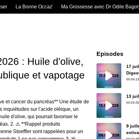
sser
La Bonne Occaz'
Ma Grossesse avec Dr Odile Bagot
Episodes
2026 : Huile d'olive,
17 jui
ublique et vapotage
Digest
00:04:23
13 jui
olive et cancer du pancréas** Une étude de
00:03:50
 inquiétudes sur l'acide oléique, un
ile d'olive, qui pourrait favoriser le
as. 2. ⚠️ **Rappel produits
9 juil
enne Stoeffler sont rappelées pour un
estiv
 produits à ne pas consommer. 3. 🚨
00:04:36