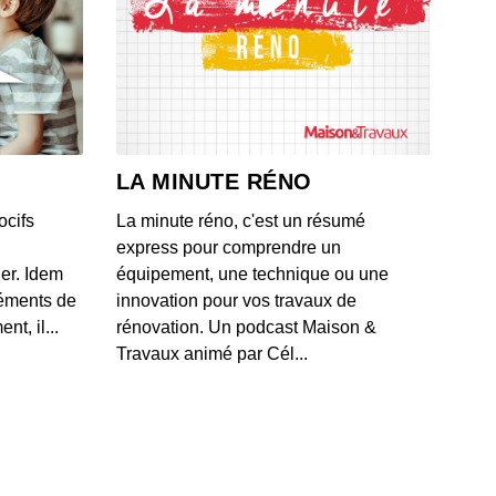
n 2026 - Sécurité alimentaire, canicule et prévention pour
ourrissons
 - IL Y A 1 MOIS
in 2026 : Tibicos, contamination et alimentation adaptée
la maladie de Parkinson
LA MINUTE RÉNO
 - IL Y A 1 MOIS
ocifs
La minute réno, c'est un résumé
 2026 : Rappel sanitaire, gestion de la glycémie, produits
express pour comprendre un
auté incontournables
ner. Idem
équipement, une technique ou une
 - IL Y A 1 MOIS
léments de
innovation pour vos travaux de
t, il...
rénovation. Un podcast Maison &
 2026 : Rappel alimentaire, nutrition des fruits et beauté
Travaux animé par Cél...
porelle
 - IL Y A 1 MOIS
 2026 : Rappel de produits alimentaires, fluctuations de
et influence de l'ordre des repas
 - IL Y A 2 MOIS