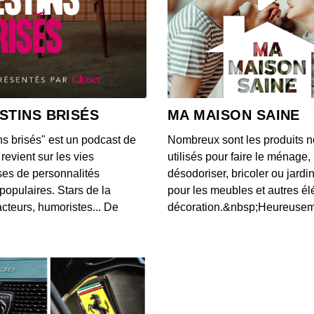
17 jui
les n
00:04:05
16 ju
pour 
STINS BRISÉS
MA MAISON SAINE
00:04:07
ns brisés" est un podcast de
Nombreux sont les produits n
9 juin
revient sur les vies
utilisés pour faire le ménage,
de be
es de personnalités
désodoriser, bricoler ou jardi
00:04:05
populaires. Stars de la
pour les meubles et autres é
cteurs, humoristes... De
décoration.&nbsp;Heureusemen
8 juin
intem
00:04:18
3 juin
poids 
00:04:29