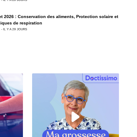
let 2026 : Conservation des aliments, Protection solaire et
iques de respiration
 - IL Y A 29 JOURS
let 2026 : Tunnelisation, vacance d'été sans écran &
urs du visage
 - IL Y A 1 MOIS
let 2026 : Alimentation saine en vacances, risques des
 et bienfaits des postbiotiques
 - IL Y A 1 MOIS
let 2026 : Frozen Yogurt, Allergies aux Abricots, et Santé
ir Chevelu
 - IL Y A 1 MOIS
n 2026 : Sécurité alimentaire, Hydratation et Maternité