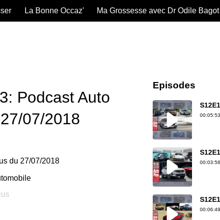
sser
La Bonne Occaz'
Ma Grossesse avec Dr Odile Bagot
Episodes
: Podcast Auto
S12E1
 27/07/2018
00:05:53
S12E1
us du 27/07/2018
00:03:56
tomobile
lus
S12E1
00:06:49