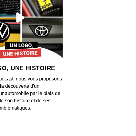
S12E13
00:03:28
S12E13
00:04:21
O, UNE HISTOIRE
S12E13
odcast, nous vous proposons
00:03:26
à la découverte d'un
ur automobile par le biais de
de son histoire et de ses
S12E13
mblématiques.
00:03:34
S12E13