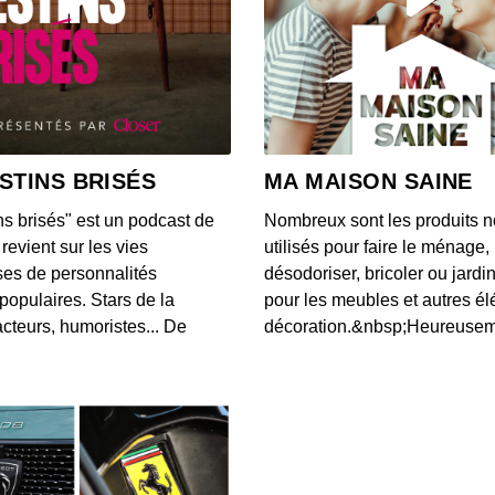
S12E14
00:04:05
S12E13
00:03:46
STINS BRISÉS
MA MAISON SAINE
ns brisés" est un podcast de
Nombreux sont les produits n
S12E13
revient sur les vies
utilisés pour faire le ménage,
00:03:40
es de personnalités
désodoriser, bricoler ou jardi
populaires. Stars de la
pour les meubles et autres é
cteurs, humoristes... De
décoration.&nbsp;Heureusemen
S12E13
00:03:07
S12E13
00:03:43