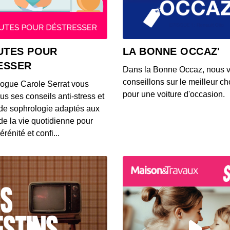
00:03:37
S12E14
UTES POUR
LA BONNE OCCAZ'
00:03:39
ESSER
Dans la Bonne Occaz, nous 
conseillons sur le meilleur cho
logue Carole Serrat vous
S12E14
pour une voiture d'occasion.
us ses conseils anti-stress et
00:03:25
de sophrologie adaptés aux
 de la vie quotidienne pour
érénité et confi...
S12E14
00:03:26
S12E14
00:03:14