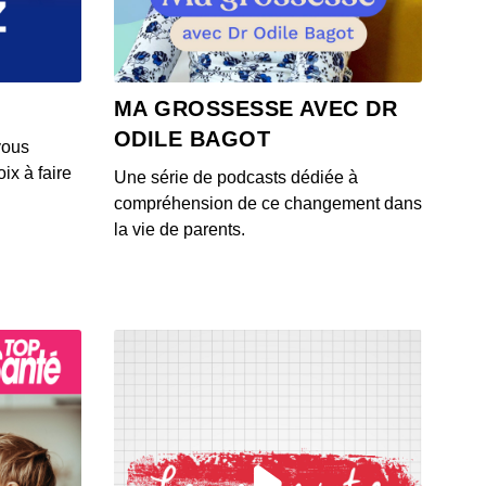
 - IL Y A 6 ANS
4: L'actu auto du 23 juillet 2020
MA GROSSESSE AVEC DR
 - IL Y A 6 ANS
ODILE BAGOT
vous
ix à faire
Une série de podcasts dédiée à
3: L'actu auto du 22 juillet 2020
compréhension de ce changement dans
 - IL Y A 6 ANS
la vie de parents.
1: L'actu auto du 21 juillet 2020
 - IL Y A 6 ANS
2: L'actu auto du 20 juillet 2020
 - IL Y A 6 ANS