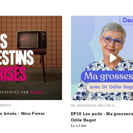
00:03:15
S12E13
00:03:25
S12E12
00:03:12
S12E1
00:03:12
BRISÉS
MA GROSSESSE AVEC DR O...
S12E1
s brisés : Nino Ferrer
EP10 Les poils - Ma grossess
00:03:28
Odile Bagot
il y a 3 ans