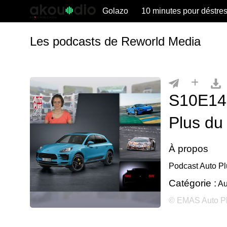
Golazo
10 minutes pour déstre
Les podcasts de Reworld Media
S10E143
Plus du
À propos
Podcast Auto Pl
Catégorie :
Au
© EMAS Auto P