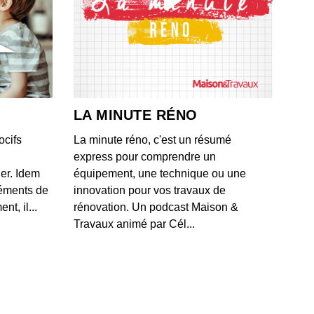
0: L'actu auto du 17 juillet 2020
 - IL Y A 6 ANS
9: L'actu auto du 16 juillet 2020
 - IL Y A 6 ANS
LA MINUTE RÉNO
ocifs
La minute réno, c'est un résumé
8: L'actu auto du 15 juillet 2020
express pour comprendre un
 - IL Y A 6 ANS
ner. Idem
équipement, une technique ou une
léments de
innovation pour vos travaux de
t, il...
rénovation. Un podcast Maison &
7: L'actu auto du 13 juillet 2020
Travaux animé par Cél...
 - IL Y A 6 ANS
6: L'actu auto du 10 juillet 2020
 - IL Y A 6 ANS