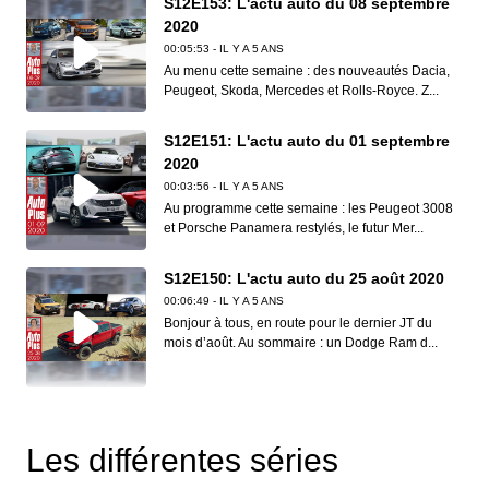
S12E153: L'actu auto du 08 septembre
2020
00:05:53 - IL Y A 5 ANS
Au menu cette semaine : des nouveautés Dacia,
Peugeot, Skoda, Mercedes et Rolls-Royce. Z...
S12E151: L'actu auto du 01 septembre
2020
00:03:56 - IL Y A 5 ANS
Au programme cette semaine : les Peugeot 3008
et Porsche Panamera restylés, le futur Mer...
S12E150: L'actu auto du 25 août 2020
00:06:49 - IL Y A 5 ANS
Bonjour à tous, en route pour le dernier JT du
mois d’août. Au sommaire : un Dodge Ram d...
S12E149: L'actu auto du 18 août 2020
00:06:41 - IL Y A 5 ANS
Les différentes séries
Dans ce nouveau JT d’Auto Plus, on vous
présente l’Audi S3, la BMW M3 Touring, la