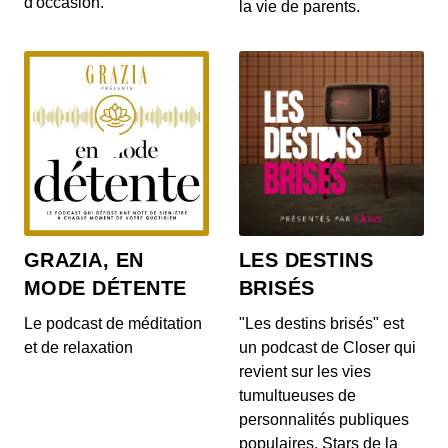
d'occasion.
la vie de parents.
S12E142: L'actu auto du 20 juillet 2020
00:03:14 - IL Y A 6 ANS
Le Range Rover et le Range Rover Sport s’offrent
quelques nouveautés ! On en parle dans...
S12E140: L'actu auto du 17 juillet 2020
00:04:05 - IL Y A 6 ANS
Au menu de ce vendredi 17 juillet : la découverte
du Cupra Formentor, la présentation de...
GRAZIA, EN
LES DESTINS
MODE DÉTENTE
BRISÉS
S12E139: L'actu auto du 16 juillet 2020
00:03:46 - IL Y A 6 ANS
Le podcast de méditation
"Les destins brisés" est
Au menu du JT du jour : la Mercedes-AMG GT
et de relaxation
un podcast de Closer qui
Black Series, la Porsche 911 Turbo et le Ford...
revient sur les vies
tumultueuses de
personnalités publiques
S12E138: L'actu auto du 15 juillet 2020
populaires. Stars de la
00:03:40 - IL Y A 6 ANS