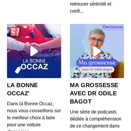
00:03:37 - IL Y A 6 ANS
retrouver sérénité et
Les prix de la Mercedes Classe E restylée, la
confi...
présentation de la Toyota Corolla Cross, l...
S12E144: L'actu auto du 23 juillet 2020
00:03:39 - IL Y A 6 ANS
L’Aston Martin Vanquish 25 par Ian Callum entre
en production. Quel est ce modèle ? On v...
S12E143: L'actu auto du 22 juillet 2020
00:03:25 - IL Y A 6 ANS
1400 ch dans un SUV 100% électrique ? C’est la
LA BONNE
MA GROSSESSE
nouvelle trouvaille de Ford ! On vos prés...
OCCAZ'
AVEC DR ODILE
BAGOT
Dans la Bonne Occaz,
S12E141: L'actu auto du 21 juillet 2020
nous vous conseillons sur
Une série de podcasts
00:03:26 - IL Y A 6 ANS
le meilleur choix à faire
dédiée à compréhension
Au menu de ce mardi 21 juillet : des Renault Zoe
pour une voiture
gratuites pour les habitants d’un villa...
de ce changement dans