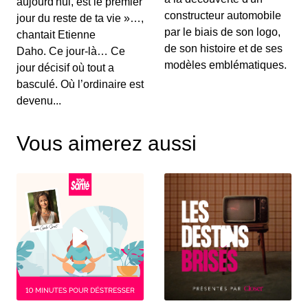
aujourd'hui, est le premier
Au menu de ce vendredi&nbsp;: l’essai du
Renault Captur hybride rechargeable, la Suzuki...
constructeur automobile
jour du reste de ta vie »…,
par le biais de son logo,
chantait Etienne
de son histoire et de ses
Daho. Ce jour-là… Ce
S12E130: L'actu auto du 02 juillet 2020
modèles emblématiques.
jour décisif où tout a
00:03:25 - IL Y A 6 ANS
basculé. Où l’ordinaire est
Le Grenadier, c’est un peu le successeur du
devenu...
Defender. On vous le présente dans ce JT au...
Vous aimerez aussi
S12E129: L'actu auto du 1er juillet 2020
00:03:12 - IL Y A 6 ANS
Le Volkswagen Tiguan s’offre un nouveau look et
de nouvelles motorisations. On fait le p...
S12E128: L'actu auto du 30 juin 2020
00:03:12 - IL Y A 6 ANS
Pleins feux en ce mardi sur la nouvelle Citroën
C4. On parlera également des 110 km/h su...