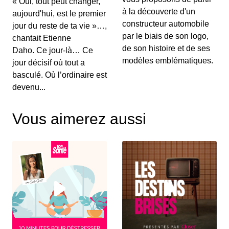
« Oui, tout peut changer,
00:03:15 - IL Y A 6 ANS
à la découverte d'un
aujourd'hui, est le premier
Au menu de ce vendredi&nbsp;: l’essai du
Renault Captur hybride rechargeable, la Suzuki...
constructeur automobile
jour du reste de ta vie »…,
par le biais de son logo,
chantait Etienne
de son histoire et de ses
Daho. Ce jour-là… Ce
S12E130: L'actu auto du 02 juillet 2020
modèles emblématiques.
jour décisif où tout a
00:03:25 - IL Y A 6 ANS
basculé. Où l’ordinaire est
Le Grenadier, c’est un peu le successeur du
devenu...
Defender. On vous le présente dans ce JT au...
Vous aimerez aussi
S12E129: L'actu auto du 1er juillet 2020
00:03:12 - IL Y A 6 ANS
Le Volkswagen Tiguan s’offre un nouveau look et
de nouvelles motorisations. On fait le p...
S12E128: L'actu auto du 30 juin 2020
00:03:12 - IL Y A 6 ANS
Pleins feux en ce mardi sur la nouvelle Citroën
C4. On parlera également des 110 km/h su...