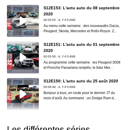
S12E153: L'actu auto du 08 septembre
2020
00:05:53 - IL Y A 5 ANS
Au menu cette semaine : des nouveautés Dacia,
Peugeot, Skoda, Mercedes et Rolls-Royce. Z...
S12E151: L'actu auto du 01 septembre
2020
00:03:56 - IL Y A 5 ANS
Au programme cette semaine : les Peugeot 3008
et Porsche Panamera restylés, le futur Mer...
S12E150: L'actu auto du 25 août 2020
00:06:49 - IL Y A 5 ANS
Bonjour à tous, en route pour le dernier JT du
mois d’août. Au sommaire : un Dodge Ram d...
S12E149: L'actu auto du 18 août 2020
00:06:41 - IL Y A 5 ANS
Les différentes séries
Dans ce nouveau JT d’Auto Plus, on vous