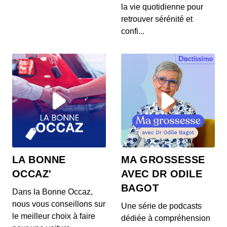
S12E145: L'actu auto du 24 juillet 2020
la vie quotidienne pour
00:03:37 - IL Y A 6 ANS
retrouver sérénité et
Les prix de la Mercedes Classe E restylée, la
confi...
présentation de la Toyota Corolla Cross, l...
S12E144: L'actu auto du 23 juillet 2020
00:03:39 - IL Y A 6 ANS
L’Aston Martin Vanquish 25 par Ian Callum entre
en production. Quel est ce modèle ? On v...
S12E143: L'actu auto du 22 juillet 2020
00:03:25 - IL Y A 6 ANS
1400 ch dans un SUV 100% électrique ? C’est la
LA BONNE
MA GROSSESSE
nouvelle trouvaille de Ford ! On vos prés...
OCCAZ'
AVEC DR ODILE
BAGOT
Dans la Bonne Occaz,
S12E141: L'actu auto du 21 juillet 2020
nous vous conseillons sur
Une série de podcasts
00:03:26 - IL Y A 6 ANS
le meilleur choix à faire
dédiée à compréhension
Au menu de ce mardi 21 juillet : des Renault Zoe