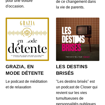
pour une voiture
gratuites pour les habitants d’un villa...
de ce changement dans
d'occasion.
la vie de parents.
S12E142: L'actu auto du 20 juillet 2020
00:03:14 - IL Y A 6 ANS
Le Range Rover et le Range Rover Sport s’offrent
quelques nouveautés ! On en parle dans...
S12E140: L'actu auto du 17 juillet 2020
00:04:05 - IL Y A 6 ANS
Au menu de ce vendredi 17 juillet : la découverte
du Cupra Formentor, la présentation de...
GRAZIA, EN
LES DESTINS
MODE DÉTENTE
BRISÉS
S12E139: L'actu auto du 16 juillet 2020
00:03:46 - IL Y A 6 ANS
Le podcast de méditation
"Les destins brisés" est
Au menu du JT du jour : la Mercedes-AMG GT
et de relaxation
un podcast de Closer qui
Black Series, la Porsche 911 Turbo et le Ford...
revient sur les vies
tumultueuses de
personnalités publiques
S12E138: L'actu auto du 15 juillet 2020