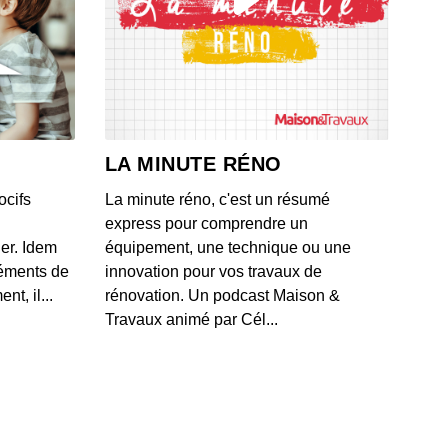
0: L'actu auto du 17 juillet 2020
 - IL Y A 6 ANS
9: L'actu auto du 16 juillet 2020
 - IL Y A 6 ANS
LA MINUTE RÉNO
ocifs
La minute réno, c'est un résumé
8: L'actu auto du 15 juillet 2020
express pour comprendre un
 - IL Y A 6 ANS
ner. Idem
équipement, une technique ou une
léments de
innovation pour vos travaux de
t, il...
rénovation. Un podcast Maison &
7: L'actu auto du 13 juillet 2020
Travaux animé par Cél...
 - IL Y A 6 ANS
6: L'actu auto du 10 juillet 2020
 - IL Y A 6 ANS