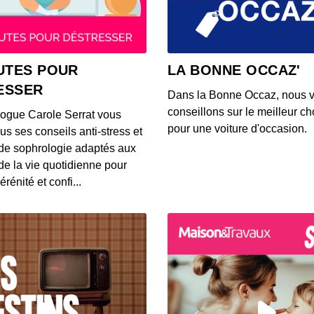
00:03:37
S12E14
UTES POUR
LA BONNE OCCAZ'
00:03:39
ESSER
Dans la Bonne Occaz, nous 
conseillons sur le meilleur cho
logue Carole Serrat vous
S12E14
pour une voiture d'occasion.
us ses conseils anti-stress et
00:03:25
de sophrologie adaptés aux
 de la vie quotidienne pour
érénité et confi...
S12E14
00:03:26
S12E14
00:03:14