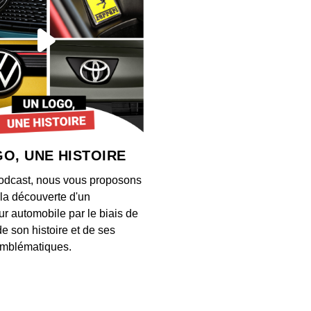
S12E13
00:03:28
S12E13
00:04:21
O, UNE HISTOIRE
S12E13
odcast, nous vous proposons
00:03:26
à la découverte d'un
ur automobile par le biais de
de son histoire et de ses
S12E13
mblématiques.
00:03:34
S12E13