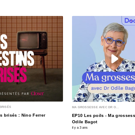
00:03:15
S12E13
00:03:25
S12E12
00:03:12
S12E1
00:03:12
BRISÉS
MA GROSSESSE AVEC DR O...
S12E1
s brisés : Nino Ferrer
EP10 Les poils - Ma grossess
00:03:28
Odile Bagot
il y a 3 ans