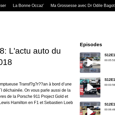
sser
La Bonne Occaz'
Ma Grossesse avec Dr Odile Bagot
Episodes
: L'actu auto du
S12E1
018
00:05:53
S12E1
omptueuse Transf?g?r??an à bord d’une
00:03:56
déchainée. On vous parle aussi de la
res de la Porsche 911 Project Gold et
 Lewis Hamilton en F1 et Sebastien Loeb
S12E1
00:06:49