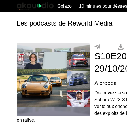
Golazo
10 minutes pour déstre
Les podcasts de Reworld Media
S10E208
29/10/2
À propos
Découvrez la s
Subaru WRX STI 
vente aux enchè
des exploits de
en rallye.