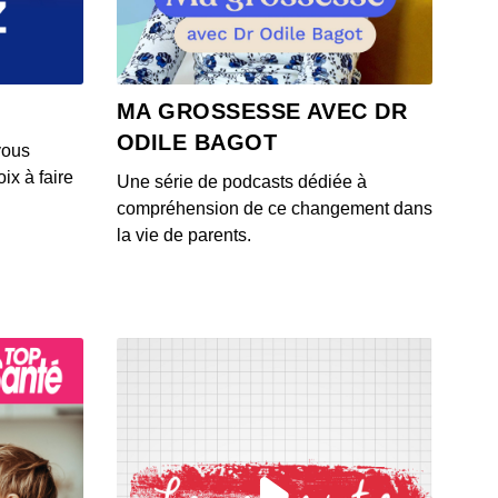
 - IL Y A 6 ANS
4: L'actu auto du 23 juillet 2020
MA GROSSESSE AVEC DR
 - IL Y A 6 ANS
ODILE BAGOT
vous
ix à faire
Une série de podcasts dédiée à
3: L'actu auto du 22 juillet 2020
compréhension de ce changement dans
 - IL Y A 6 ANS
la vie de parents.
1: L'actu auto du 21 juillet 2020
 - IL Y A 6 ANS
2: L'actu auto du 20 juillet 2020
 - IL Y A 6 ANS