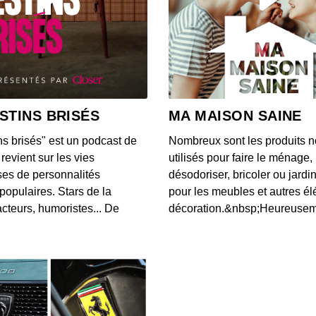
S12E14
00:04:05
S12E13
00:03:46
STINS BRISÉS
MA MAISON SAINE
ns brisés" est un podcast de
Nombreux sont les produits n
S12E13
revient sur les vies
utilisés pour faire le ménage,
00:03:40
es de personnalités
désodoriser, bricoler ou jardi
populaires. Stars de la
pour les meubles et autres é
cteurs, humoristes... De
décoration.&nbsp;Heureusemen
S12E13
00:03:07
S12E13
00:03:43