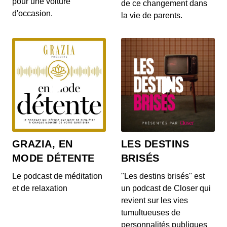
pour une voiture
gratuites pour les habitants d’un villa...
de ce changement dans
d'occasion.
la vie de parents.
S12E142: L'actu auto du 20 juillet 2020
00:03:14 - IL Y A 6 ANS
Le Range Rover et le Range Rover Sport s’offrent
quelques nouveautés ! On en parle dans...
S12E140: L'actu auto du 17 juillet 2020
00:04:05 - IL Y A 6 ANS
Au menu de ce vendredi 17 juillet : la découverte
du Cupra Formentor, la présentation de...
GRAZIA, EN
LES DESTINS
MODE DÉTENTE
BRISÉS
S12E139: L'actu auto du 16 juillet 2020
00:03:46 - IL Y A 6 ANS
Le podcast de méditation
"Les destins brisés" est
Au menu du JT du jour : la Mercedes-AMG GT
et de relaxation
un podcast de Closer qui
Black Series, la Porsche 911 Turbo et le Ford...
revient sur les vies
tumultueuses de
personnalités publiques
S12E138: L'actu auto du 15 juillet 2020