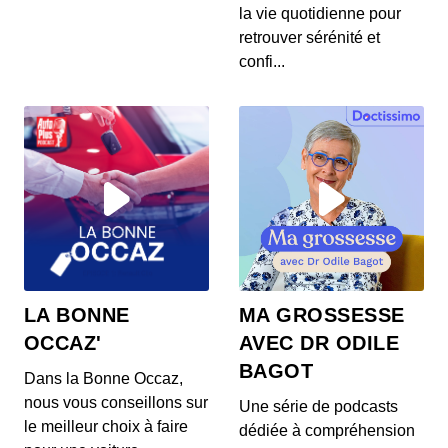
S12E145: L'actu auto du 24 juillet 2020
la vie quotidienne pour
00:03:37 - IL Y A 6 ANS
retrouver sérénité et
Les prix de la Mercedes Classe E restylée, la
confi...
présentation de la Toyota Corolla Cross, l...
S12E144: L'actu auto du 23 juillet 2020
00:03:39 - IL Y A 6 ANS
L’Aston Martin Vanquish 25 par Ian Callum entre
en production. Quel est ce modèle ? On v...
S12E143: L'actu auto du 22 juillet 2020
00:03:25 - IL Y A 6 ANS
1400 ch dans un SUV 100% électrique ? C’est la
LA BONNE
MA GROSSESSE
nouvelle trouvaille de Ford ! On vos prés...
OCCAZ'
AVEC DR ODILE
BAGOT
Dans la Bonne Occaz,
S12E141: L'actu auto du 21 juillet 2020
nous vous conseillons sur
Une série de podcasts
00:03:26 - IL Y A 6 ANS
le meilleur choix à faire
dédiée à compréhension
Au menu de ce mardi 21 juillet : des Renault Zoe