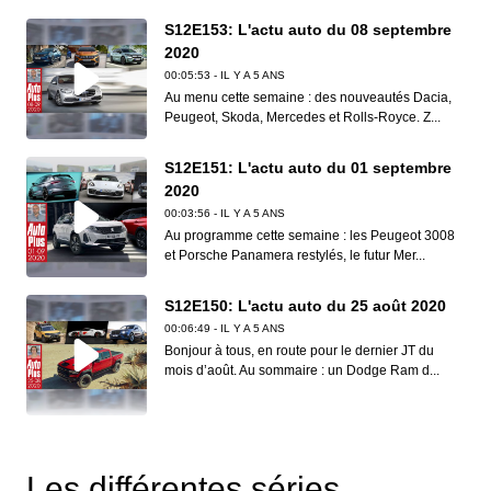
S12E153: L'actu auto du 08 septembre
2020
00:05:53 - IL Y A 5 ANS
Au menu cette semaine : des nouveautés Dacia,
Peugeot, Skoda, Mercedes et Rolls-Royce. Z...
S12E151: L'actu auto du 01 septembre
2020
00:03:56 - IL Y A 5 ANS
Au programme cette semaine : les Peugeot 3008
et Porsche Panamera restylés, le futur Mer...
S12E150: L'actu auto du 25 août 2020
00:06:49 - IL Y A 5 ANS
Bonjour à tous, en route pour le dernier JT du
mois d’août. Au sommaire : un Dodge Ram d...
S12E149: L'actu auto du 18 août 2020
00:06:41 - IL Y A 5 ANS
Les différentes séries
Dans ce nouveau JT d’Auto Plus, on vous