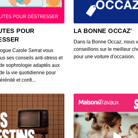
00:03:37
S12E14
UTES POUR
LA BONNE OCCAZ'
00:03:39
ESSER
Dans la Bonne Occaz, nous 
conseillons sur le meilleur cho
logue Carole Serrat vous
S12E14
pour une voiture d'occasion.
us ses conseils anti-stress et
00:03:25
de sophrologie adaptés aux
 de la vie quotidienne pour
érénité et confi...
S12E14
00:03:26
S12E14
00:03:14