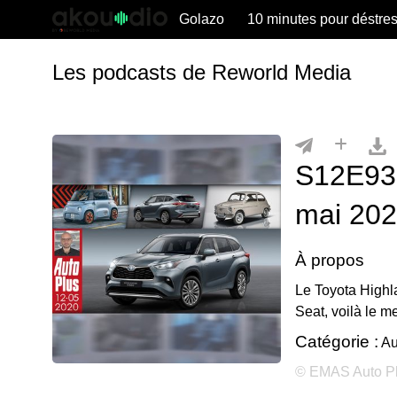
Golazo
10 minutes pour déstre
Les podcasts de Reworld Media
S12E93:
mai 20
À propos
Le Toyota Highla
Seat, voilà le m
Catégorie :
Au
© EMAS Auto P