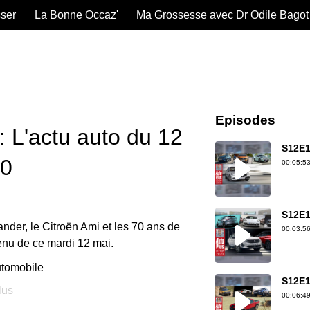
sser
La Bonne Occaz'
Ma Grossesse avec Dr Odile Bagot
Episodes
 L'actu auto du 12
S12E1
20
00:05:53
S12E1
nder, le Citroën Ami et les 70 ans de
00:03:56
enu de ce mardi 12 mai.
tomobile
S12E1
lus
00:06:49