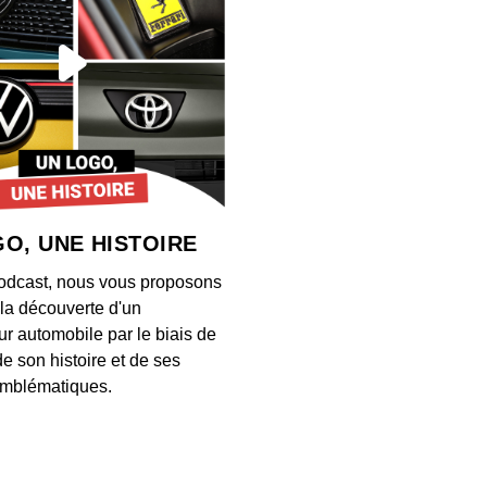
S12E13
00:03:28
S12E13
00:04:21
O, UNE HISTOIRE
S12E13
odcast, nous vous proposons
00:03:26
à la découverte d'un
ur automobile par le biais de
de son histoire et de ses
S12E13
mblématiques.
00:03:34
S12E13