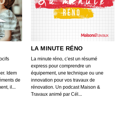
0: L'actu auto du 17 juillet 2020
 - IL Y A 6 ANS
9: L'actu auto du 16 juillet 2020
 - IL Y A 6 ANS
LA MINUTE RÉNO
ocifs
La minute réno, c'est un résumé
8: L'actu auto du 15 juillet 2020
express pour comprendre un
 - IL Y A 6 ANS
ner. Idem
équipement, une technique ou une
léments de
innovation pour vos travaux de
t, il...
rénovation. Un podcast Maison &
7: L'actu auto du 13 juillet 2020
Travaux animé par Cél...
 - IL Y A 6 ANS
6: L'actu auto du 10 juillet 2020
 - IL Y A 6 ANS