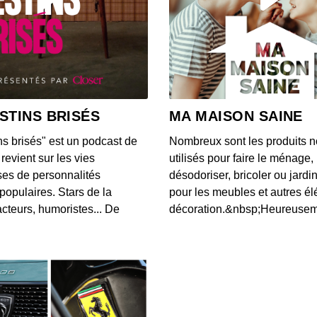
S12E14
00:04:05
S12E13
00:03:46
STINS BRISÉS
MA MAISON SAINE
ns brisés" est un podcast de
Nombreux sont les produits n
S12E13
revient sur les vies
utilisés pour faire le ménage,
00:03:40
es de personnalités
désodoriser, bricoler ou jardi
populaires. Stars de la
pour les meubles et autres é
cteurs, humoristes... De
décoration.&nbsp;Heureusemen
S12E13
00:03:07
S12E13
00:03:43