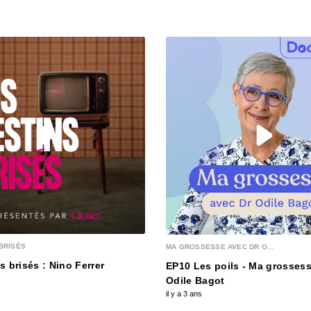
00:03:15
S12E13
00:03:25
S12E12
00:03:12
S12E1
00:03:12
BRISÉS
MA GROSSESSE AVEC DR O...
S12E1
s brisés : Nino Ferrer
EP10 Les poils - Ma grossess
00:03:28
Odile Bagot
il y a 3 ans