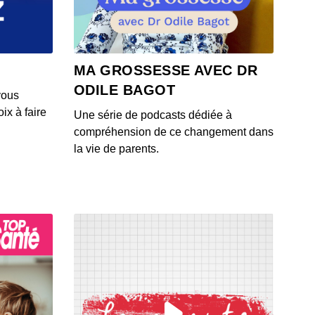
 - IL Y A 6 ANS
4: L'actu auto du 23 juillet 2020
MA GROSSESSE AVEC DR
 - IL Y A 6 ANS
ODILE BAGOT
vous
ix à faire
Une série de podcasts dédiée à
3: L'actu auto du 22 juillet 2020
compréhension de ce changement dans
 - IL Y A 6 ANS
la vie de parents.
1: L'actu auto du 21 juillet 2020
 - IL Y A 6 ANS
2: L'actu auto du 20 juillet 2020
 - IL Y A 6 ANS