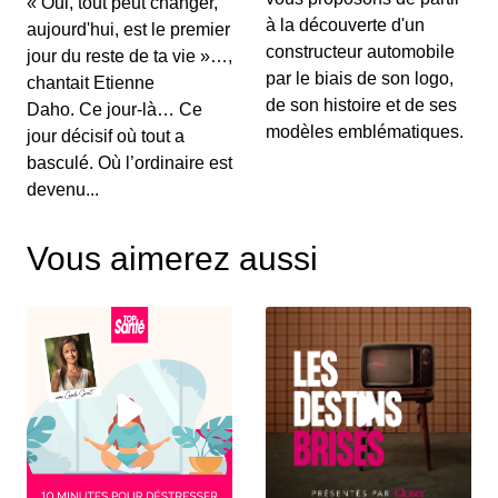
« Oui, tout peut changer,
00:03:15 - IL Y A 6 ANS
à la découverte d'un
aujourd'hui, est le premier
Au menu de ce vendredi&nbsp;: l’essai du
Renault Captur hybride rechargeable, la Suzuki...
constructeur automobile
jour du reste de ta vie »…,
par le biais de son logo,
chantait Etienne
de son histoire et de ses
Daho. Ce jour-là… Ce
S12E130: L'actu auto du 02 juillet 2020
modèles emblématiques.
jour décisif où tout a
00:03:25 - IL Y A 6 ANS
basculé. Où l’ordinaire est
Le Grenadier, c’est un peu le successeur du
devenu...
Defender. On vous le présente dans ce JT au...
Vous aimerez aussi
S12E129: L'actu auto du 1er juillet 2020
00:03:12 - IL Y A 6 ANS
Le Volkswagen Tiguan s’offre un nouveau look et
de nouvelles motorisations. On fait le p...
S12E128: L'actu auto du 30 juin 2020
00:03:12 - IL Y A 6 ANS
Pleins feux en ce mardi sur la nouvelle Citroën
C4. On parlera également des 110 km/h su...