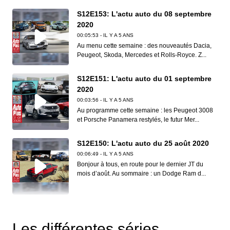
S12E153: L'actu auto du 08 septembre
2020
00:05:53 - IL Y A 5 ANS
Au menu cette semaine : des nouveautés Dacia,
Peugeot, Skoda, Mercedes et Rolls-Royce. Z...
S12E151: L'actu auto du 01 septembre
2020
00:03:56 - IL Y A 5 ANS
Au programme cette semaine : les Peugeot 3008
et Porsche Panamera restylés, le futur Mer...
S12E150: L'actu auto du 25 août 2020
00:06:49 - IL Y A 5 ANS
Bonjour à tous, en route pour le dernier JT du
mois d’août. Au sommaire : un Dodge Ram d...
S12E149: L'actu auto du 18 août 2020
00:06:41 - IL Y A 5 ANS
Les différentes séries
Dans ce nouveau JT d’Auto Plus, on vous