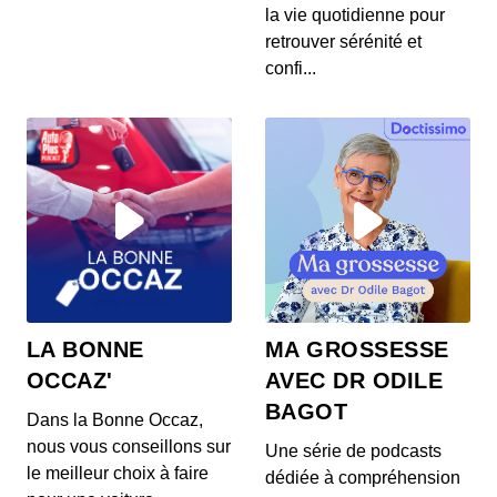
S12E145: L'actu auto du 24 juillet 2020
la vie quotidienne pour
00:03:37 - IL Y A 6 ANS
retrouver sérénité et
Les prix de la Mercedes Classe E restylée, la
confi...
présentation de la Toyota Corolla Cross, l...
S12E144: L'actu auto du 23 juillet 2020
00:03:39 - IL Y A 6 ANS
L’Aston Martin Vanquish 25 par Ian Callum entre
en production. Quel est ce modèle ? On v...
S12E143: L'actu auto du 22 juillet 2020
00:03:25 - IL Y A 6 ANS
1400 ch dans un SUV 100% électrique ? C’est la
LA BONNE
MA GROSSESSE
nouvelle trouvaille de Ford ! On vos prés...
OCCAZ'
AVEC DR ODILE
BAGOT
Dans la Bonne Occaz,
S12E141: L'actu auto du 21 juillet 2020
nous vous conseillons sur
Une série de podcasts
00:03:26 - IL Y A 6 ANS
le meilleur choix à faire
dédiée à compréhension
Au menu de ce mardi 21 juillet : des Renault Zoe