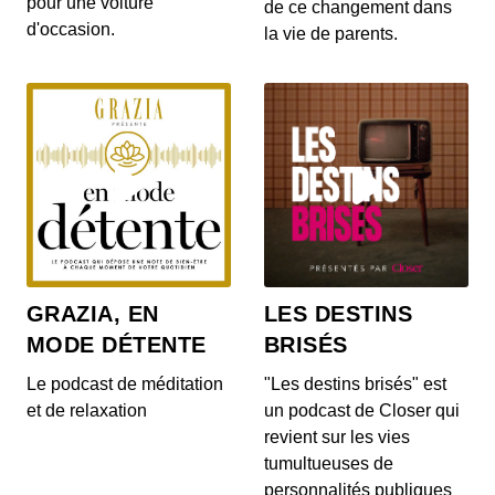
pour une voiture
gratuites pour les habitants d’un villa...
de ce changement dans
d'occasion.
la vie de parents.
S12E142: L'actu auto du 20 juillet 2020
00:03:14 - IL Y A 6 ANS
Le Range Rover et le Range Rover Sport s’offrent
quelques nouveautés ! On en parle dans...
S12E140: L'actu auto du 17 juillet 2020
00:04:05 - IL Y A 6 ANS
Au menu de ce vendredi 17 juillet : la découverte
du Cupra Formentor, la présentation de...
GRAZIA, EN
LES DESTINS
MODE DÉTENTE
BRISÉS
S12E139: L'actu auto du 16 juillet 2020
00:03:46 - IL Y A 6 ANS
Le podcast de méditation
"Les destins brisés" est
Au menu du JT du jour : la Mercedes-AMG GT
et de relaxation
un podcast de Closer qui
Black Series, la Porsche 911 Turbo et le Ford...
revient sur les vies
tumultueuses de
personnalités publiques
S12E138: L'actu auto du 15 juillet 2020