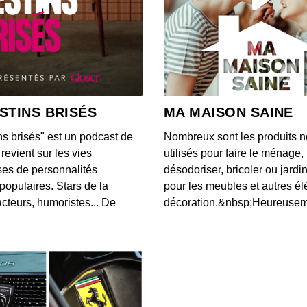
S12E14
00:04:05
S12E13
00:03:46
STINS BRISÉS
MA MAISON SAINE
ns brisés" est un podcast de
Nombreux sont les produits n
S12E13
revient sur les vies
utilisés pour faire le ménage,
00:03:40
es de personnalités
désodoriser, bricoler ou jardi
populaires. Stars de la
pour les meubles et autres é
cteurs, humoristes... De
décoration.&nbsp;Heureusemen
S12E13
00:03:07
S12E13
00:03:43