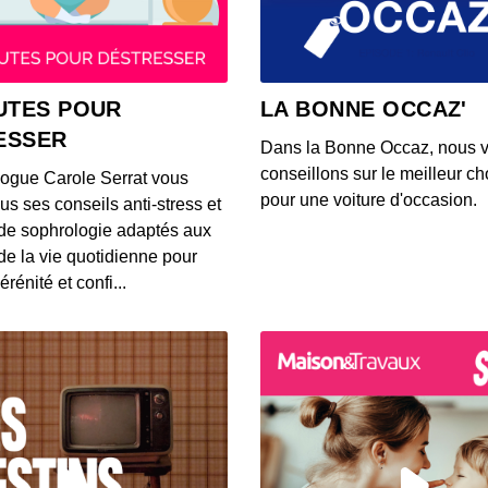
00:03:37
S12E14
UTES POUR
LA BONNE OCCAZ'
00:03:39
ESSER
Dans la Bonne Occaz, nous 
conseillons sur le meilleur cho
logue Carole Serrat vous
S12E14
pour une voiture d'occasion.
us ses conseils anti-stress et
00:03:25
de sophrologie adaptés aux
 de la vie quotidienne pour
érénité et confi...
S12E14
00:03:26
S12E14
00:03:14