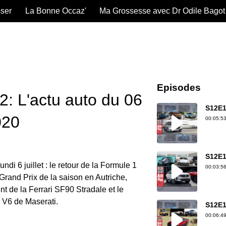
sser
La Bonne Occaz'
Ma Grossesse avec Dr Odile Bagot
Episodes
: L'actu auto du 06
S12E1
2020
00:05:53
S12E1
ndi 6 juillet : le retour de la Formule 1
00:03:56
Grand Prix de la saison en Autriche,
t de la Ferrari SF90 Stradale et le
V6 de Maserati.
S12E1
00:06:49