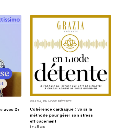
 - IL Y A 6 ANS
0: L'actu auto du 02 juillet 2020
 - IL Y A 6 ANS
9: L'actu auto du 1er juillet 2020
 - IL Y A 6 ANS
28: L'actu auto du 30 juin 2020
 - IL Y A 6 ANS
MA M
Com
GRAZIA, EN MODE DÉTENTE
il y a
27: L'actu auto du 29 juin 2020
Cohérence cardiaque : voici la
e avec Dr
 - IL Y A 6 ANS
méthode pour gérer son stress
efficacement
il y a 5 ans