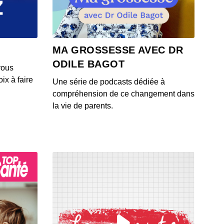
 - IL Y A 6 ANS
4: L'actu auto du 23 juillet 2020
MA GROSSESSE AVEC DR
 - IL Y A 6 ANS
ODILE BAGOT
vous
ix à faire
Une série de podcasts dédiée à
3: L'actu auto du 22 juillet 2020
compréhension de ce changement dans
 - IL Y A 6 ANS
la vie de parents.
1: L'actu auto du 21 juillet 2020
 - IL Y A 6 ANS
2: L'actu auto du 20 juillet 2020
 - IL Y A 6 ANS