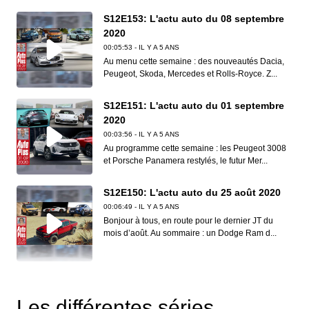
S12E153: L'actu auto du 08 septembre
2020
00:05:53 - IL Y A 5 ANS
Au menu cette semaine : des nouveautés Dacia,
Peugeot, Skoda, Mercedes et Rolls-Royce. Z...
S12E151: L'actu auto du 01 septembre
2020
00:03:56 - IL Y A 5 ANS
Au programme cette semaine : les Peugeot 3008
et Porsche Panamera restylés, le futur Mer...
S12E150: L'actu auto du 25 août 2020
00:06:49 - IL Y A 5 ANS
Bonjour à tous, en route pour le dernier JT du
mois d’août. Au sommaire : un Dodge Ram d...
S12E149: L'actu auto du 18 août 2020
00:06:41 - IL Y A 5 ANS
Les différentes séries
Dans ce nouveau JT d’Auto Plus, on vous