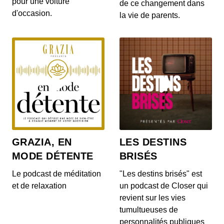
pour une voiture
gratuites pour les habitants d’un villa...
de ce changement dans
d'occasion.
la vie de parents.
S12E142: L'actu auto du 20 juillet 2020
00:03:14 - IL Y A 6 ANS
Le Range Rover et le Range Rover Sport s’offrent
quelques nouveautés ! On en parle dans...
S12E140: L'actu auto du 17 juillet 2020
00:04:05 - IL Y A 6 ANS
Au menu de ce vendredi 17 juillet : la découverte
du Cupra Formentor, la présentation de...
GRAZIA, EN
LES DESTINS
MODE DÉTENTE
BRISÉS
S12E139: L'actu auto du 16 juillet 2020
00:03:46 - IL Y A 6 ANS
Le podcast de méditation
"Les destins brisés" est
Au menu du JT du jour : la Mercedes-AMG GT
et de relaxation
un podcast de Closer qui
Black Series, la Porsche 911 Turbo et le Ford...
revient sur les vies
tumultueuses de
personnalités publiques
S12E138: L'actu auto du 15 juillet 2020