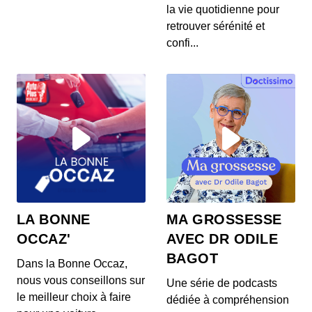
S12E145: L'actu auto du 24 juillet 2020
la vie quotidienne pour
00:03:37 - IL Y A 6 ANS
retrouver sérénité et
Les prix de la Mercedes Classe E restylée, la
confi...
présentation de la Toyota Corolla Cross, l...
S12E144: L'actu auto du 23 juillet 2020
00:03:39 - IL Y A 6 ANS
L’Aston Martin Vanquish 25 par Ian Callum entre
en production. Quel est ce modèle ? On v...
S12E143: L'actu auto du 22 juillet 2020
00:03:25 - IL Y A 6 ANS
1400 ch dans un SUV 100% électrique ? C’est la
LA BONNE
MA GROSSESSE
nouvelle trouvaille de Ford ! On vos prés...
OCCAZ'
AVEC DR ODILE
BAGOT
Dans la Bonne Occaz,
S12E141: L'actu auto du 21 juillet 2020
nous vous conseillons sur
Une série de podcasts
00:03:26 - IL Y A 6 ANS
le meilleur choix à faire
dédiée à compréhension
Au menu de ce mardi 21 juillet : des Renault Zoe