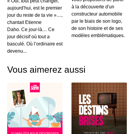
« Oui, tout peut changer,
00:03:15 - IL Y A 6 ANS
à la découverte d'un
aujourd'hui, est le premier
Au menu de ce vendredi&nbsp;: l’essai du
Renault Captur hybride rechargeable, la Suzuki...
constructeur automobile
jour du reste de ta vie »…,
par le biais de son logo,
chantait Etienne
de son histoire et de ses
Daho. Ce jour-là… Ce
S12E130: L'actu auto du 02 juillet 2020
modèles emblématiques.
jour décisif où tout a
00:03:25 - IL Y A 6 ANS
basculé. Où l’ordinaire est
Le Grenadier, c’est un peu le successeur du
devenu...
Defender. On vous le présente dans ce JT au...
Vous aimerez aussi
S12E129: L'actu auto du 1er juillet 2020
00:03:12 - IL Y A 6 ANS
Le Volkswagen Tiguan s’offre un nouveau look et
de nouvelles motorisations. On fait le p...
S12E128: L'actu auto du 30 juin 2020
00:03:12 - IL Y A 6 ANS
Pleins feux en ce mardi sur la nouvelle Citroën
C4. On parlera également des 110 km/h su...