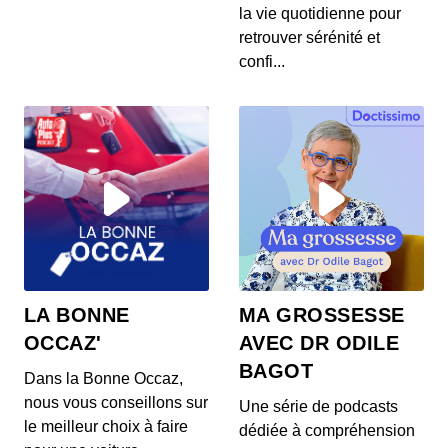
S12E145: L'actu auto du 24 juillet 2020
la vie quotidienne pour
00:03:37 - IL Y A 6 ANS
retrouver sérénité et
Les prix de la Mercedes Classe E restylée, la
confi...
présentation de la Toyota Corolla Cross, l...
S12E144: L'actu auto du 23 juillet 2020
00:03:39 - IL Y A 6 ANS
L’Aston Martin Vanquish 25 par Ian Callum entre
en production. Quel est ce modèle ? On v...
S12E143: L'actu auto du 22 juillet 2020
00:03:25 - IL Y A 6 ANS
1400 ch dans un SUV 100% électrique ? C’est la
LA BONNE
MA GROSSESSE
nouvelle trouvaille de Ford ! On vos prés...
OCCAZ'
AVEC DR ODILE
BAGOT
Dans la Bonne Occaz,
S12E141: L'actu auto du 21 juillet 2020
nous vous conseillons sur
Une série de podcasts
00:03:26 - IL Y A 6 ANS
le meilleur choix à faire
dédiée à compréhension
Au menu de ce mardi 21 juillet : des Renault Zoe