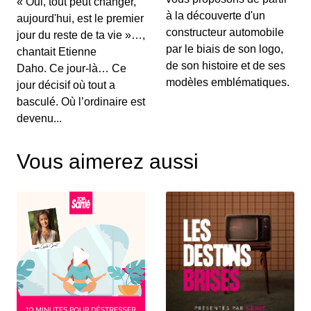
« Oui, tout peut changer,
00:03:15 - IL Y A 6 ANS
à la découverte d'un
aujourd'hui, est le premier
Au menu de ce vendredi&nbsp;: l’essai du
Renault Captur hybride rechargeable, la Suzuki...
constructeur automobile
jour du reste de ta vie »…,
par le biais de son logo,
chantait Etienne
de son histoire et de ses
Daho. Ce jour-là… Ce
S12E130: L'actu auto du 02 juillet 2020
modèles emblématiques.
jour décisif où tout a
00:03:25 - IL Y A 6 ANS
basculé. Où l’ordinaire est
Le Grenadier, c’est un peu le successeur du
devenu...
Defender. On vous le présente dans ce JT au...
Vous aimerez aussi
S12E129: L'actu auto du 1er juillet 2020
00:03:12 - IL Y A 6 ANS
Le Volkswagen Tiguan s’offre un nouveau look et
de nouvelles motorisations. On fait le p...
S12E128: L'actu auto du 30 juin 2020
00:03:12 - IL Y A 6 ANS
Pleins feux en ce mardi sur la nouvelle Citroën
C4. On parlera également des 110 km/h su...