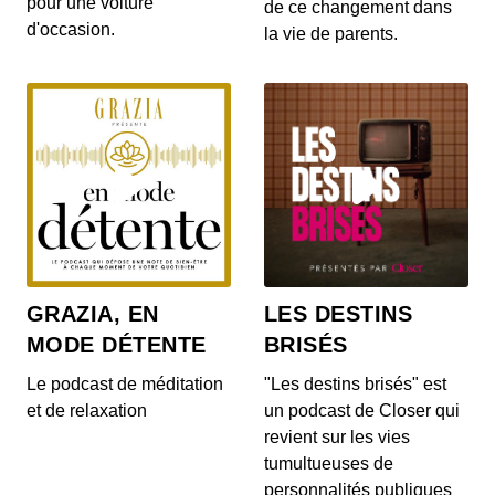
pour une voiture
gratuites pour les habitants d’un villa...
de ce changement dans
d'occasion.
la vie de parents.
S12E142: L'actu auto du 20 juillet 2020
00:03:14 - IL Y A 6 ANS
Le Range Rover et le Range Rover Sport s’offrent
quelques nouveautés ! On en parle dans...
S12E140: L'actu auto du 17 juillet 2020
00:04:05 - IL Y A 6 ANS
Au menu de ce vendredi 17 juillet : la découverte
du Cupra Formentor, la présentation de...
GRAZIA, EN
LES DESTINS
MODE DÉTENTE
BRISÉS
S12E139: L'actu auto du 16 juillet 2020
00:03:46 - IL Y A 6 ANS
Le podcast de méditation
"Les destins brisés" est
Au menu du JT du jour : la Mercedes-AMG GT
et de relaxation
un podcast de Closer qui
Black Series, la Porsche 911 Turbo et le Ford...
revient sur les vies
tumultueuses de
personnalités publiques
S12E138: L'actu auto du 15 juillet 2020