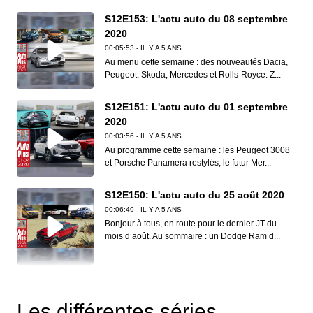
S12E153: L'actu auto du 08 septembre
2020
00:05:53 - IL Y A 5 ANS
Au menu cette semaine : des nouveautés Dacia,
Peugeot, Skoda, Mercedes et Rolls-Royce. Z...
S12E151: L'actu auto du 01 septembre
2020
00:03:56 - IL Y A 5 ANS
Au programme cette semaine : les Peugeot 3008
et Porsche Panamera restylés, le futur Mer...
S12E150: L'actu auto du 25 août 2020
00:06:49 - IL Y A 5 ANS
Bonjour à tous, en route pour le dernier JT du
mois d’août. Au sommaire : un Dodge Ram d...
S12E149: L'actu auto du 18 août 2020
00:06:41 - IL Y A 5 ANS
Les différentes séries
Dans ce nouveau JT d’Auto Plus, on vous