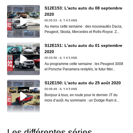
S12E153: L'actu auto du 08 septembre
2020
00:05:53 - IL Y A 5 ANS
Au menu cette semaine : des nouveautés Dacia,
Peugeot, Skoda, Mercedes et Rolls-Royce. Z...
S12E151: L'actu auto du 01 septembre
2020
00:03:56 - IL Y A 5 ANS
Au programme cette semaine : les Peugeot 3008
et Porsche Panamera restylés, le futur Mer...
S12E150: L'actu auto du 25 août 2020
00:06:49 - IL Y A 5 ANS
Bonjour à tous, en route pour le dernier JT du
mois d’août. Au sommaire : un Dodge Ram d...
S12E149: L'actu auto du 18 août 2020
00:06:41 - IL Y A 5 ANS
Les différentes séries
Dans ce nouveau JT d’Auto Plus, on vous