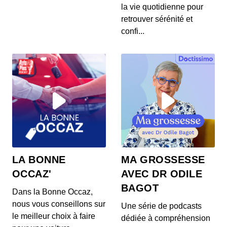
S12E145: L'actu auto du 24 juillet 2020
la vie quotidienne pour
00:03:37 - IL Y A 6 ANS
retrouver sérénité et
Les prix de la Mercedes Classe E restylée, la
confi...
présentation de la Toyota Corolla Cross, l...
S12E144: L'actu auto du 23 juillet 2020
00:03:39 - IL Y A 6 ANS
L’Aston Martin Vanquish 25 par Ian Callum entre
en production. Quel est ce modèle ? On v...
S12E143: L'actu auto du 22 juillet 2020
00:03:25 - IL Y A 6 ANS
1400 ch dans un SUV 100% électrique ? C’est la
LA BONNE
MA GROSSESSE
nouvelle trouvaille de Ford ! On vos prés...
OCCAZ'
AVEC DR ODILE
BAGOT
Dans la Bonne Occaz,
S12E141: L'actu auto du 21 juillet 2020
nous vous conseillons sur
Une série de podcasts
00:03:26 - IL Y A 6 ANS
le meilleur choix à faire
dédiée à compréhension
Au menu de ce mardi 21 juillet : des Renault Zoe