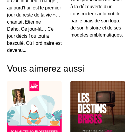
« Oui, tout peut changer,
00:03:15 - IL Y A 6 ANS
à la découverte d'un
aujourd'hui, est le premier
Au menu de ce vendredi&nbsp;: l’essai du
Renault Captur hybride rechargeable, la Suzuki...
constructeur automobile
jour du reste de ta vie »…,
par le biais de son logo,
chantait Etienne
de son histoire et de ses
Daho. Ce jour-là… Ce
S12E130: L'actu auto du 02 juillet 2020
modèles emblématiques.
jour décisif où tout a
00:03:25 - IL Y A 6 ANS
basculé. Où l’ordinaire est
Le Grenadier, c’est un peu le successeur du
devenu...
Defender. On vous le présente dans ce JT au...
Vous aimerez aussi
S12E129: L'actu auto du 1er juillet 2020
00:03:12 - IL Y A 6 ANS
Le Volkswagen Tiguan s’offre un nouveau look et
de nouvelles motorisations. On fait le p...
S12E128: L'actu auto du 30 juin 2020
00:03:12 - IL Y A 6 ANS
Pleins feux en ce mardi sur la nouvelle Citroën
C4. On parlera également des 110 km/h su...