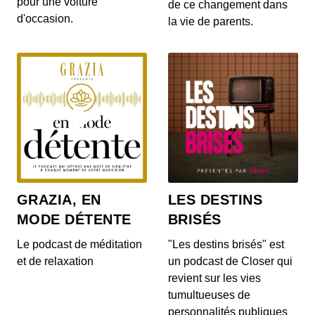
pour une voiture
gratuites pour les habitants d’un villa...
de ce changement dans
d'occasion.
la vie de parents.
S12E142: L'actu auto du 20 juillet 2020
00:03:14 - IL Y A 6 ANS
Le Range Rover et le Range Rover Sport s’offrent
quelques nouveautés ! On en parle dans...
S12E140: L'actu auto du 17 juillet 2020
00:04:05 - IL Y A 6 ANS
Au menu de ce vendredi 17 juillet : la découverte
du Cupra Formentor, la présentation de...
GRAZIA, EN
LES DESTINS
MODE DÉTENTE
BRISÉS
S12E139: L'actu auto du 16 juillet 2020
00:03:46 - IL Y A 6 ANS
Le podcast de méditation
"Les destins brisés" est
Au menu du JT du jour : la Mercedes-AMG GT
et de relaxation
un podcast de Closer qui
Black Series, la Porsche 911 Turbo et le Ford...
revient sur les vies
tumultueuses de
personnalités publiques
S12E138: L'actu auto du 15 juillet 2020