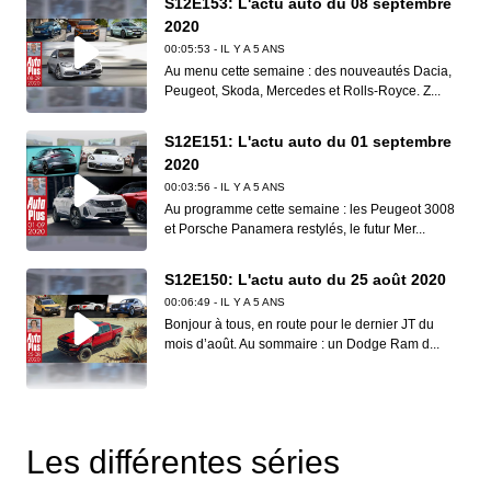
S12E153: L'actu auto du 08 septembre
2020
00:05:53 - IL Y A 5 ANS
Au menu cette semaine : des nouveautés Dacia,
Peugeot, Skoda, Mercedes et Rolls-Royce. Z...
S12E151: L'actu auto du 01 septembre
2020
00:03:56 - IL Y A 5 ANS
Au programme cette semaine : les Peugeot 3008
et Porsche Panamera restylés, le futur Mer...
S12E150: L'actu auto du 25 août 2020
00:06:49 - IL Y A 5 ANS
Bonjour à tous, en route pour le dernier JT du
mois d’août. Au sommaire : un Dodge Ram d...
S12E149: L'actu auto du 18 août 2020
00:06:41 - IL Y A 5 ANS
Les différentes séries
Dans ce nouveau JT d’Auto Plus, on vous
présente l’Audi S3, la BMW M3 Touring, la