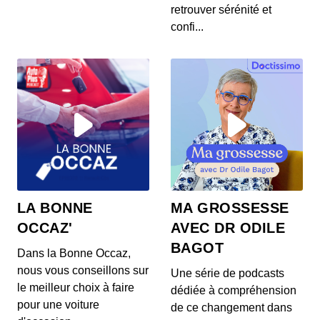
00:03:37 - IL Y A 6 ANS
retrouver sérénité et
Les prix de la Mercedes Classe E restylée, la
confi...
présentation de la Toyota Corolla Cross, l...
S12E144: L'actu auto du 23 juillet 2020
00:03:39 - IL Y A 6 ANS
L’Aston Martin Vanquish 25 par Ian Callum entre
en production. Quel est ce modèle ? On v...
S12E143: L'actu auto du 22 juillet 2020
00:03:25 - IL Y A 6 ANS
1400 ch dans un SUV 100% électrique ? C’est la
LA BONNE
MA GROSSESSE
nouvelle trouvaille de Ford ! On vos prés...
OCCAZ'
AVEC DR ODILE
BAGOT
Dans la Bonne Occaz,
S12E141: L'actu auto du 21 juillet 2020
nous vous conseillons sur
Une série de podcasts
00:03:26 - IL Y A 6 ANS
le meilleur choix à faire
dédiée à compréhension
Au menu de ce mardi 21 juillet : des Renault Zoe
pour une voiture
gratuites pour les habitants d’un villa...
de ce changement dans