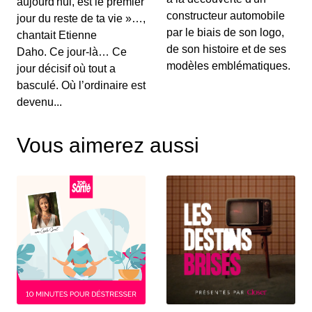
aujourd'hui, est le premier
Au menu de ce vendredi&nbsp;: l’essai du
Renault Captur hybride rechargeable, la Suzuki...
constructeur automobile
jour du reste de ta vie »…,
par le biais de son logo,
chantait Etienne
de son histoire et de ses
Daho. Ce jour-là… Ce
S12E130: L'actu auto du 02 juillet 2020
modèles emblématiques.
jour décisif où tout a
00:03:25 - IL Y A 6 ANS
basculé. Où l’ordinaire est
Le Grenadier, c’est un peu le successeur du
devenu...
Defender. On vous le présente dans ce JT au...
Vous aimerez aussi
S12E129: L'actu auto du 1er juillet 2020
00:03:12 - IL Y A 6 ANS
Le Volkswagen Tiguan s’offre un nouveau look et
de nouvelles motorisations. On fait le p...
S12E128: L'actu auto du 30 juin 2020
00:03:12 - IL Y A 6 ANS
Pleins feux en ce mardi sur la nouvelle Citroën
C4. On parlera également des 110 km/h su...