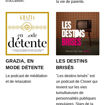
d'occasion.
la vie de parents.
S12E142: L'actu auto du 20 juillet 2020
00:03:14 - IL Y A 6 ANS
Le Range Rover et le Range Rover Sport s’offrent
quelques nouveautés ! On en parle dans...
S12E140: L'actu auto du 17 juillet 2020
00:04:05 - IL Y A 6 ANS
Au menu de ce vendredi 17 juillet : la découverte
du Cupra Formentor, la présentation de...
GRAZIA, EN
LES DESTINS
MODE DÉTENTE
BRISÉS
S12E139: L'actu auto du 16 juillet 2020
00:03:46 - IL Y A 6 ANS
Le podcast de méditation
"Les destins brisés" est
Au menu du JT du jour : la Mercedes-AMG GT
et de relaxation
un podcast de Closer qui
Black Series, la Porsche 911 Turbo et le Ford...
revient sur les vies
tumultueuses de
personnalités publiques
S12E138: L'actu auto du 15 juillet 2020
populaires. Stars de la
00:03:40 - IL Y A 6 ANS