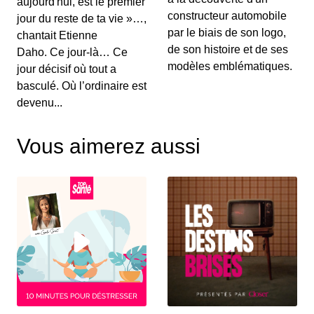
aujourd'hui, est le premier
Au menu de ce vendredi&nbsp;: l’essai du
Renault Captur hybride rechargeable, la Suzuki...
constructeur automobile
jour du reste de ta vie »…,
par le biais de son logo,
chantait Etienne
de son histoire et de ses
Daho. Ce jour-là… Ce
S12E130: L'actu auto du 02 juillet 2020
modèles emblématiques.
jour décisif où tout a
00:03:25 - IL Y A 6 ANS
basculé. Où l’ordinaire est
Le Grenadier, c’est un peu le successeur du
devenu...
Defender. On vous le présente dans ce JT au...
Vous aimerez aussi
S12E129: L'actu auto du 1er juillet 2020
00:03:12 - IL Y A 6 ANS
Le Volkswagen Tiguan s’offre un nouveau look et
de nouvelles motorisations. On fait le p...
S12E128: L'actu auto du 30 juin 2020
00:03:12 - IL Y A 6 ANS
Pleins feux en ce mardi sur la nouvelle Citroën
C4. On parlera également des 110 km/h su...