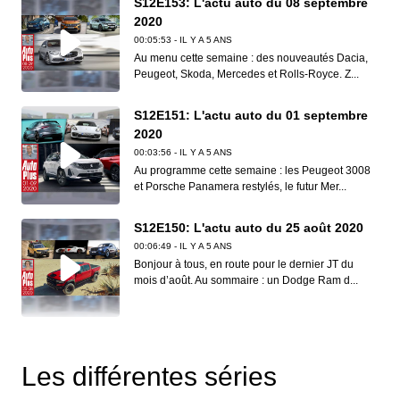
S12E153: L'actu auto du 08 septembre
2020
00:05:53 - IL Y A 5 ANS
Au menu cette semaine : des nouveautés Dacia,
Peugeot, Skoda, Mercedes et Rolls-Royce. Z...
S12E151: L'actu auto du 01 septembre
2020
00:03:56 - IL Y A 5 ANS
Au programme cette semaine : les Peugeot 3008
et Porsche Panamera restylés, le futur Mer...
S12E150: L'actu auto du 25 août 2020
00:06:49 - IL Y A 5 ANS
Bonjour à tous, en route pour le dernier JT du
mois d’août. Au sommaire : un Dodge Ram d...
S12E149: L'actu auto du 18 août 2020
00:06:41 - IL Y A 5 ANS
Les différentes séries
Dans ce nouveau JT d’Auto Plus, on vous
présente l’Audi S3, la BMW M3 Touring, la