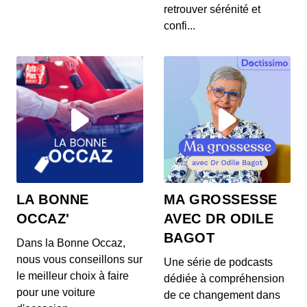
00:03:37 - IL Y A 6 ANS
retrouver sérénité et
Les prix de la Mercedes Classe E restylée, la
confi...
présentation de la Toyota Corolla Cross, l...
S12E144: L'actu auto du 23 juillet 2020
00:03:39 - IL Y A 6 ANS
L’Aston Martin Vanquish 25 par Ian Callum entre
en production. Quel est ce modèle ? On v...
S12E143: L'actu auto du 22 juillet 2020
00:03:25 - IL Y A 6 ANS
1400 ch dans un SUV 100% électrique ? C’est la
LA BONNE
MA GROSSESSE
nouvelle trouvaille de Ford ! On vos prés...
OCCAZ'
AVEC DR ODILE
BAGOT
Dans la Bonne Occaz,
S12E141: L'actu auto du 21 juillet 2020
nous vous conseillons sur
Une série de podcasts
00:03:26 - IL Y A 6 ANS
le meilleur choix à faire
dédiée à compréhension
Au menu de ce mardi 21 juillet : des Renault Zoe
pour une voiture
gratuites pour les habitants d’un villa...
de ce changement dans