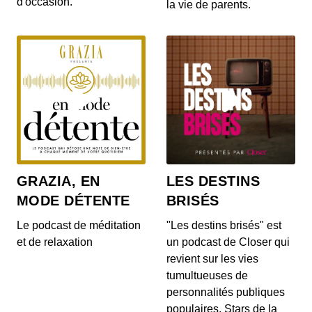
d'occasion.
la vie de parents.
S12E142: L'actu auto du 20 juillet 2020
00:03:14 - IL Y A 6 ANS
Le Range Rover et le Range Rover Sport s’offrent
quelques nouveautés ! On en parle dans...
S12E140: L'actu auto du 17 juillet 2020
00:04:05 - IL Y A 6 ANS
Au menu de ce vendredi 17 juillet : la découverte
du Cupra Formentor, la présentation de...
GRAZIA, EN
LES DESTINS
MODE DÉTENTE
BRISÉS
S12E139: L'actu auto du 16 juillet 2020
00:03:46 - IL Y A 6 ANS
Le podcast de méditation
"Les destins brisés" est
Au menu du JT du jour : la Mercedes-AMG GT
et de relaxation
un podcast de Closer qui
Black Series, la Porsche 911 Turbo et le Ford...
revient sur les vies
tumultueuses de
personnalités publiques
S12E138: L'actu auto du 15 juillet 2020
populaires. Stars de la
00:03:40 - IL Y A 6 ANS