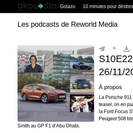
Golazo
10 minutes pour déstre
Les podcasts de Reworld Media
S10E227
26/11/2
À propos
La Porsche 911
teaser, on en pa
la Ford Focus SW
Peugeot 508 brea
Smith au GP F1 d’Abu Dhabi.