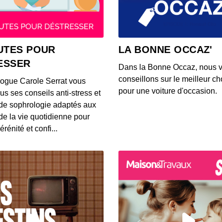
00:03:37
S12E14
UTES POUR
LA BONNE OCCAZ'
00:03:39
ESSER
Dans la Bonne Occaz, nous 
conseillons sur le meilleur cho
logue Carole Serrat vous
S12E14
pour une voiture d'occasion.
us ses conseils anti-stress et
00:03:25
de sophrologie adaptés aux
 de la vie quotidienne pour
érénité et confi...
S12E14
00:03:26
S12E14
00:03:14