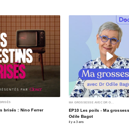
00:03:15
S12E13
00:03:25
S12E12
00:03:12
S12E1
00:03:12
BRISÉS
MA GROSSESSE AVEC DR O...
S12E1
s brisés : Nino Ferrer
EP10 Les poils - Ma grossess
00:03:28
Odile Bagot
il y a 3 ans