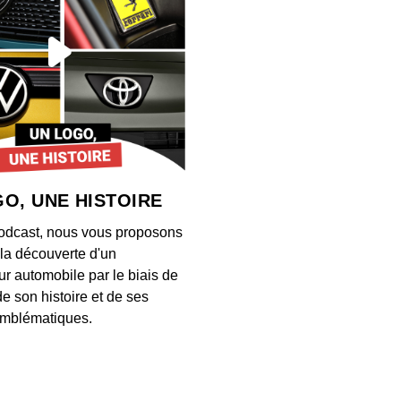
S12E13
00:03:28
S12E13
00:04:21
O, UNE HISTOIRE
S12E13
odcast, nous vous proposons
00:03:26
à la découverte d'un
ur automobile par le biais de
de son histoire et de ses
S12E13
mblématiques.
00:03:34
S12E13