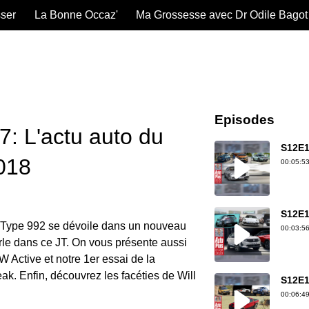
sser
La Bonne Occaz'
Ma Grossesse avec Dr Odile Bagot
Episodes
: L'actu auto du
S12E1
018
00:05:53
S12E1
 Type 992 se dévoile dans un nouveau
00:03:56
rle dans ce JT. On vous présente aussi
 Active et notre 1er essai de la
k. Enfin, découvrez les facéties de Will
S12E1
00:06:49