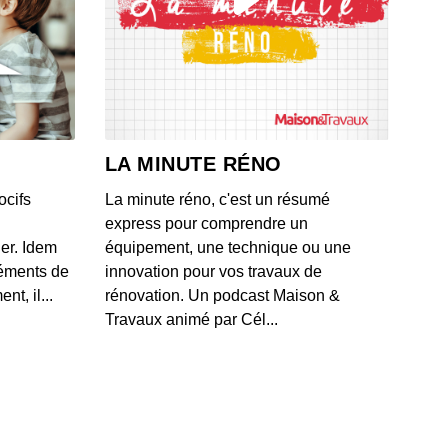
0: L'actu auto du 17 juillet 2020
 - IL Y A 6 ANS
9: L'actu auto du 16 juillet 2020
 - IL Y A 6 ANS
LA MINUTE RÉNO
ocifs
La minute réno, c'est un résumé
8: L'actu auto du 15 juillet 2020
express pour comprendre un
 - IL Y A 6 ANS
ner. Idem
équipement, une technique ou une
léments de
innovation pour vos travaux de
t, il...
rénovation. Un podcast Maison &
7: L'actu auto du 13 juillet 2020
Travaux animé par Cél...
 - IL Y A 6 ANS
6: L'actu auto du 10 juillet 2020
 - IL Y A 6 ANS