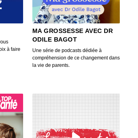
 - IL Y A 6 ANS
4: L'actu auto du 23 juillet 2020
MA GROSSESSE AVEC DR
 - IL Y A 6 ANS
ODILE BAGOT
vous
ix à faire
Une série de podcasts dédiée à
3: L'actu auto du 22 juillet 2020
compréhension de ce changement dans
 - IL Y A 6 ANS
la vie de parents.
1: L'actu auto du 21 juillet 2020
 - IL Y A 6 ANS
2: L'actu auto du 20 juillet 2020
 - IL Y A 6 ANS