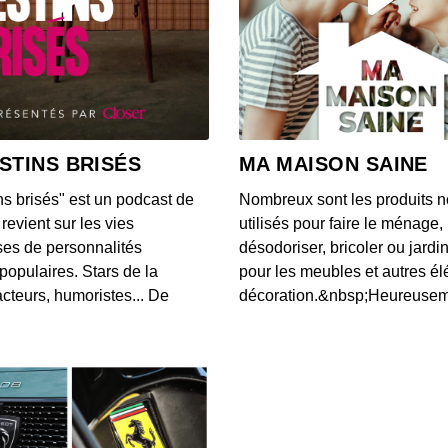
S12E14
00:04:05
S12E13
00:03:46
STINS BRISÉS
MA MAISON SAINE
ns brisés" est un podcast de
Nombreux sont les produits n
S12E13
revient sur les vies
utilisés pour faire le ménage,
00:03:40
es de personnalités
désodoriser, bricoler ou jardi
populaires. Stars de la
pour les meubles et autres é
cteurs, humoristes... De
décoration.&nbsp;Heureusemen
S12E13
00:03:07
S12E13
00:03:43