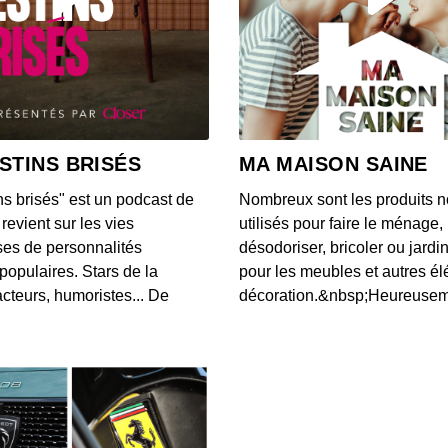
S12E14
00:04:05
S12E13
00:03:46
STINS BRISÉS
MA MAISON SAINE
ns brisés" est un podcast de
Nombreux sont les produits n
S12E13
revient sur les vies
utilisés pour faire le ménage,
00:03:40
es de personnalités
désodoriser, bricoler ou jardi
populaires. Stars de la
pour les meubles et autres é
cteurs, humoristes... De
décoration.&nbsp;Heureusemen
S12E13
00:03:07
S12E13
00:03:43