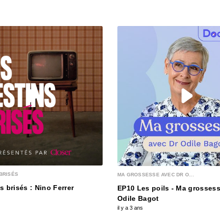
00:03:15
S12E13
00:03:25
S12E12
00:03:12
S12E1
00:03:12
BRISÉS
MA GROSSESSE AVEC DR O...
S12E1
s brisés : Nino Ferrer
EP10 Les poils - Ma grossess
00:03:28
Odile Bagot
il y a 3 ans