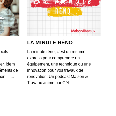
0: L'actu auto du 17 juillet 2020
 - IL Y A 6 ANS
9: L'actu auto du 16 juillet 2020
 - IL Y A 6 ANS
LA MINUTE RÉNO
ocifs
La minute réno, c'est un résumé
8: L'actu auto du 15 juillet 2020
express pour comprendre un
 - IL Y A 6 ANS
ner. Idem
équipement, une technique ou une
léments de
innovation pour vos travaux de
t, il...
rénovation. Un podcast Maison &
7: L'actu auto du 13 juillet 2020
Travaux animé par Cél...
 - IL Y A 6 ANS
6: L'actu auto du 10 juillet 2020
 - IL Y A 6 ANS