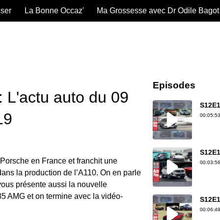
sser
La Bonne Occaz'
Ma Grossesse avec Dr Odile Bagot
Episodes
 L'actu auto du 09
S12E1
19
00:05:53
S12E1
Porsche en France et franchit une
00:03:56
ans la production de l’A110. On en parle
vous présente aussi la nouvelle
 AMG et on termine avec la vidéo-
S12E1
00:06:49