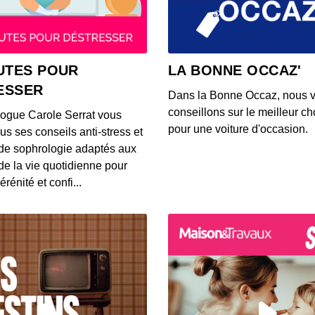
00:03:37
S12E14
UTES POUR
LA BONNE OCCAZ'
00:03:39
ESSER
Dans la Bonne Occaz, nous 
conseillons sur le meilleur cho
logue Carole Serrat vous
S12E14
pour une voiture d'occasion.
us ses conseils anti-stress et
00:03:25
de sophrologie adaptés aux
 de la vie quotidienne pour
érénité et confi...
S12E14
00:03:26
S12E14
00:03:14