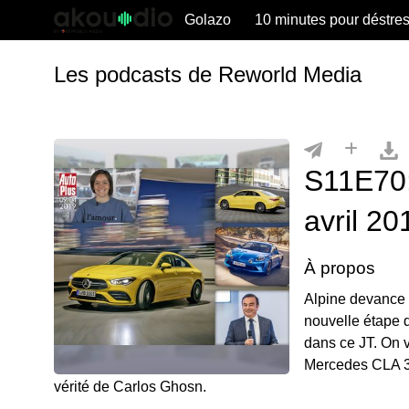
Golazo
10 minutes pour déstre
Les podcasts de Reworld Media
S11E70:
avril 20
À propos
Alpine devance 
nouvelle étape d
dans ce JT. On 
Mercedes CLA 35
vérité de Carlos Ghosn.