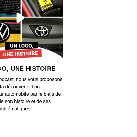
S12E13
00:03:28
S12E13
00:04:21
O, UNE HISTOIRE
S12E13
odcast, nous vous proposons
00:03:26
à la découverte d'un
ur automobile par le biais de
de son histoire et de ses
S12E13
mblématiques.
00:03:34
S12E13