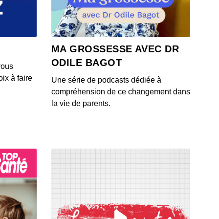
 - IL Y A 6 ANS
4: L'actu auto du 23 juillet 2020
MA GROSSESSE AVEC DR
 - IL Y A 6 ANS
ODILE BAGOT
vous
ix à faire
Une série de podcasts dédiée à
3: L'actu auto du 22 juillet 2020
compréhension de ce changement dans
 - IL Y A 6 ANS
la vie de parents.
1: L'actu auto du 21 juillet 2020
 - IL Y A 6 ANS
2: L'actu auto du 20 juillet 2020
 - IL Y A 6 ANS