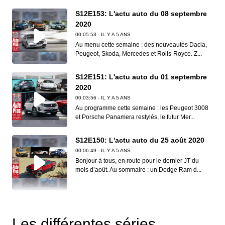
S12E153: L'actu auto du 08 septembre
2020
00:05:53 - IL Y A 5 ANS
Au menu cette semaine : des nouveautés Dacia,
Peugeot, Skoda, Mercedes et Rolls-Royce. Z...
S12E151: L'actu auto du 01 septembre
2020
00:03:56 - IL Y A 5 ANS
Au programme cette semaine : les Peugeot 3008
et Porsche Panamera restylés, le futur Mer...
S12E150: L'actu auto du 25 août 2020
00:06:49 - IL Y A 5 ANS
Bonjour à tous, en route pour le dernier JT du
mois d’août. Au sommaire : un Dodge Ram d...
S12E149: L'actu auto du 18 août 2020
00:06:41 - IL Y A 5 ANS
Les différentes séries
Dans ce nouveau JT d’Auto Plus, on vous