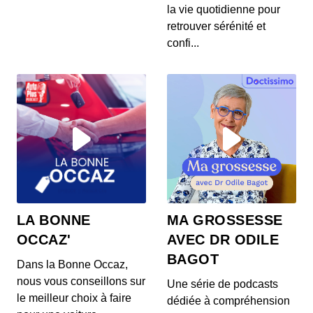
S12E145: L'actu auto du 24 juillet 2020
la vie quotidienne pour
00:03:37 - IL Y A 6 ANS
retrouver sérénité et
Les prix de la Mercedes Classe E restylée, la
confi...
présentation de la Toyota Corolla Cross, l...
S12E144: L'actu auto du 23 juillet 2020
00:03:39 - IL Y A 6 ANS
L’Aston Martin Vanquish 25 par Ian Callum entre
en production. Quel est ce modèle ? On v...
S12E143: L'actu auto du 22 juillet 2020
00:03:25 - IL Y A 6 ANS
1400 ch dans un SUV 100% électrique ? C’est la
LA BONNE
MA GROSSESSE
nouvelle trouvaille de Ford ! On vos prés...
OCCAZ'
AVEC DR ODILE
BAGOT
Dans la Bonne Occaz,
S12E141: L'actu auto du 21 juillet 2020
nous vous conseillons sur
Une série de podcasts
00:03:26 - IL Y A 6 ANS
le meilleur choix à faire
dédiée à compréhension
Au menu de ce mardi 21 juillet : des Renault Zoe