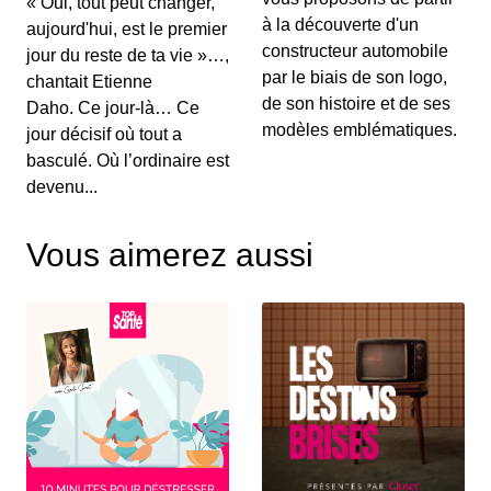
« Oui, tout peut changer,
00:03:15 - IL Y A 6 ANS
à la découverte d'un
aujourd'hui, est le premier
Au menu de ce vendredi&nbsp;: l’essai du
Renault Captur hybride rechargeable, la Suzuki...
constructeur automobile
jour du reste de ta vie »…,
par le biais de son logo,
chantait Etienne
de son histoire et de ses
Daho. Ce jour-là… Ce
S12E130: L'actu auto du 02 juillet 2020
modèles emblématiques.
jour décisif où tout a
00:03:25 - IL Y A 6 ANS
basculé. Où l’ordinaire est
Le Grenadier, c’est un peu le successeur du
devenu...
Defender. On vous le présente dans ce JT au...
Vous aimerez aussi
S12E129: L'actu auto du 1er juillet 2020
00:03:12 - IL Y A 6 ANS
Le Volkswagen Tiguan s’offre un nouveau look et
de nouvelles motorisations. On fait le p...
S12E128: L'actu auto du 30 juin 2020
00:03:12 - IL Y A 6 ANS
Pleins feux en ce mardi sur la nouvelle Citroën
C4. On parlera également des 110 km/h su...