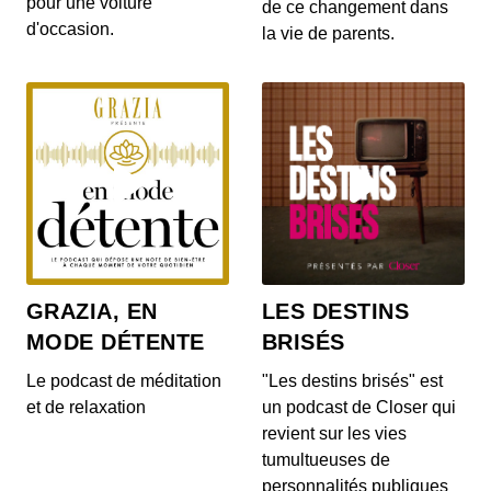
pour une voiture
gratuites pour les habitants d’un villa...
de ce changement dans
d'occasion.
la vie de parents.
S12E142: L'actu auto du 20 juillet 2020
00:03:14 - IL Y A 6 ANS
Le Range Rover et le Range Rover Sport s’offrent
quelques nouveautés ! On en parle dans...
S12E140: L'actu auto du 17 juillet 2020
00:04:05 - IL Y A 6 ANS
Au menu de ce vendredi 17 juillet : la découverte
du Cupra Formentor, la présentation de...
GRAZIA, EN
LES DESTINS
MODE DÉTENTE
BRISÉS
S12E139: L'actu auto du 16 juillet 2020
00:03:46 - IL Y A 6 ANS
Le podcast de méditation
"Les destins brisés" est
Au menu du JT du jour : la Mercedes-AMG GT
et de relaxation
un podcast de Closer qui
Black Series, la Porsche 911 Turbo et le Ford...
revient sur les vies
tumultueuses de
personnalités publiques
S12E138: L'actu auto du 15 juillet 2020