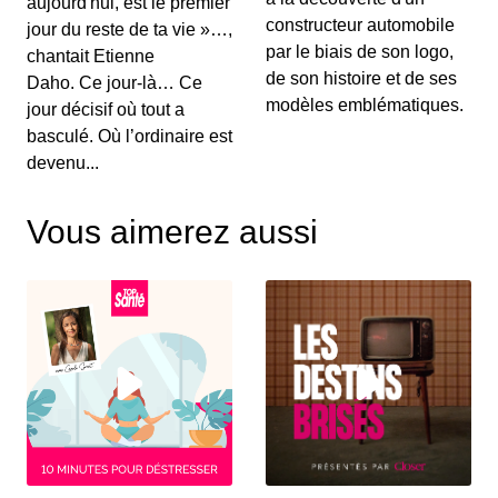
aujourd'hui, est le premier
Au menu de ce vendredi&nbsp;: l’essai du
Renault Captur hybride rechargeable, la Suzuki...
constructeur automobile
jour du reste de ta vie »…,
par le biais de son logo,
chantait Etienne
de son histoire et de ses
Daho. Ce jour-là… Ce
S12E130: L'actu auto du 02 juillet 2020
modèles emblématiques.
jour décisif où tout a
00:03:25 - IL Y A 6 ANS
basculé. Où l’ordinaire est
Le Grenadier, c’est un peu le successeur du
devenu...
Defender. On vous le présente dans ce JT au...
Vous aimerez aussi
S12E129: L'actu auto du 1er juillet 2020
00:03:12 - IL Y A 6 ANS
Le Volkswagen Tiguan s’offre un nouveau look et
de nouvelles motorisations. On fait le p...
S12E128: L'actu auto du 30 juin 2020
00:03:12 - IL Y A 6 ANS
Pleins feux en ce mardi sur la nouvelle Citroën
C4. On parlera également des 110 km/h su...