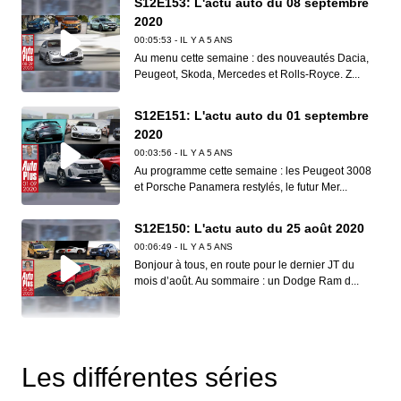
S12E153: L'actu auto du 08 septembre
2020
00:05:53 - IL Y A 5 ANS
Au menu cette semaine : des nouveautés Dacia,
Peugeot, Skoda, Mercedes et Rolls-Royce. Z...
S12E151: L'actu auto du 01 septembre
2020
00:03:56 - IL Y A 5 ANS
Au programme cette semaine : les Peugeot 3008
et Porsche Panamera restylés, le futur Mer...
S12E150: L'actu auto du 25 août 2020
00:06:49 - IL Y A 5 ANS
Bonjour à tous, en route pour le dernier JT du
mois d’août. Au sommaire : un Dodge Ram d...
S12E149: L'actu auto du 18 août 2020
00:06:41 - IL Y A 5 ANS
Les différentes séries
Dans ce nouveau JT d’Auto Plus, on vous
présente l’Audi S3, la BMW M3 Touring, la