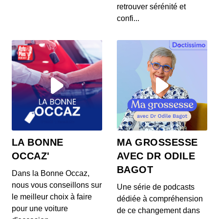
00:03:37 - IL Y A 6 ANS
retrouver sérénité et
Les prix de la Mercedes Classe E restylée, la
confi...
présentation de la Toyota Corolla Cross, l...
S12E144: L'actu auto du 23 juillet 2020
00:03:39 - IL Y A 6 ANS
L’Aston Martin Vanquish 25 par Ian Callum entre
en production. Quel est ce modèle ? On v...
S12E143: L'actu auto du 22 juillet 2020
00:03:25 - IL Y A 6 ANS
1400 ch dans un SUV 100% électrique ? C’est la
LA BONNE
MA GROSSESSE
nouvelle trouvaille de Ford ! On vos prés...
OCCAZ'
AVEC DR ODILE
BAGOT
Dans la Bonne Occaz,
S12E141: L'actu auto du 21 juillet 2020
nous vous conseillons sur
Une série de podcasts
00:03:26 - IL Y A 6 ANS
le meilleur choix à faire
dédiée à compréhension
Au menu de ce mardi 21 juillet : des Renault Zoe
pour une voiture
gratuites pour les habitants d’un villa...
de ce changement dans