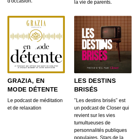
d'occasion.
la vie de parents.
S12E142: L'actu auto du 20 juillet 2020
00:03:14 - IL Y A 6 ANS
Le Range Rover et le Range Rover Sport s’offrent
quelques nouveautés ! On en parle dans...
S12E140: L'actu auto du 17 juillet 2020
00:04:05 - IL Y A 6 ANS
Au menu de ce vendredi 17 juillet : la découverte
du Cupra Formentor, la présentation de...
GRAZIA, EN
LES DESTINS
MODE DÉTENTE
BRISÉS
S12E139: L'actu auto du 16 juillet 2020
00:03:46 - IL Y A 6 ANS
Le podcast de méditation
"Les destins brisés" est
Au menu du JT du jour : la Mercedes-AMG GT
et de relaxation
un podcast de Closer qui
Black Series, la Porsche 911 Turbo et le Ford...
revient sur les vies
tumultueuses de
personnalités publiques
S12E138: L'actu auto du 15 juillet 2020
populaires. Stars de la
00:03:40 - IL Y A 6 ANS