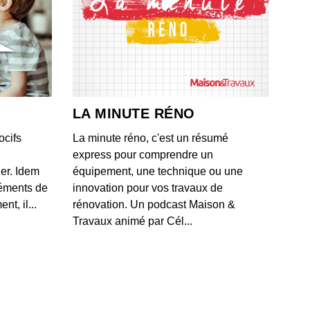
0: L'actu auto du 17 juillet 2020
 - IL Y A 6 ANS
9: L'actu auto du 16 juillet 2020
 - IL Y A 6 ANS
LA MINUTE RÉNO
ocifs
La minute réno, c'est un résumé
8: L'actu auto du 15 juillet 2020
express pour comprendre un
 - IL Y A 6 ANS
ner. Idem
équipement, une technique ou une
léments de
innovation pour vos travaux de
t, il...
rénovation. Un podcast Maison &
7: L'actu auto du 13 juillet 2020
Travaux animé par Cél...
 - IL Y A 6 ANS
6: L'actu auto du 10 juillet 2020
 - IL Y A 6 ANS