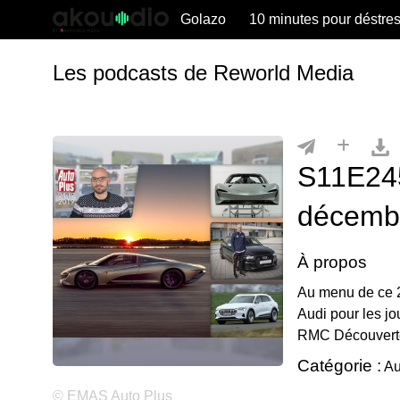
Golazo
10 minutes pour déstre
Les podcasts de Reworld Media
S11E245
décemb
À propos
Au menu de ce 2
Audi pour les jo
RMC Découverte 
Catégorie :
Au
© EMAS Auto Plus