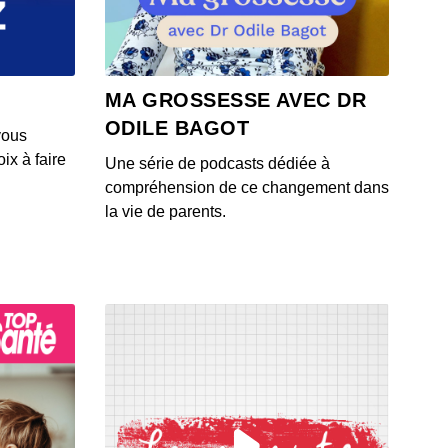
 - IL Y A 6 ANS
4: L'actu auto du 23 juillet 2020
MA GROSSESSE AVEC DR
 - IL Y A 6 ANS
ODILE BAGOT
vous
ix à faire
Une série de podcasts dédiée à
3: L'actu auto du 22 juillet 2020
compréhension de ce changement dans
 - IL Y A 6 ANS
la vie de parents.
1: L'actu auto du 21 juillet 2020
 - IL Y A 6 ANS
2: L'actu auto du 20 juillet 2020
 - IL Y A 6 ANS