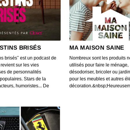
S12E14
00:04:05
S12E13
00:03:46
STINS BRISÉS
MA MAISON SAINE
ns brisés" est un podcast de
Nombreux sont les produits n
S12E13
revient sur les vies
utilisés pour faire le ménage,
00:03:40
es de personnalités
désodoriser, bricoler ou jardi
populaires. Stars de la
pour les meubles et autres é
cteurs, humoristes... De
décoration.&nbsp;Heureusemen
S12E13
00:03:07
S12E13
00:03:43