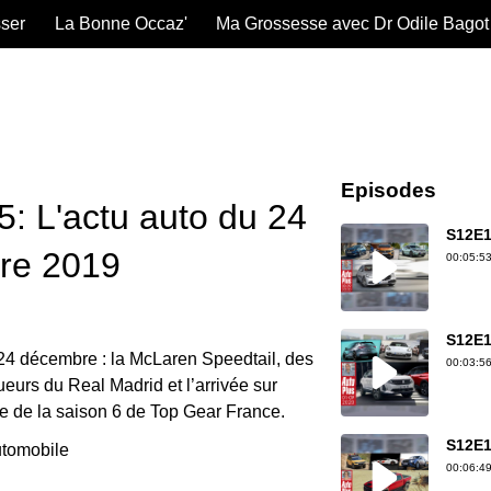
sser
La Bonne Occaz'
Ma Grossesse avec Dr Odile Bagot
Episodes
: L'actu auto du 24
S12E1
re 2019
00:05:53
S12E1
4 décembre : la McLaren Speedtail, des
00:03:56
ueurs du Real Madrid et l’arrivée sur
de la saison 6 de Top Gear France.
S12E1
tomobile
00:06:49