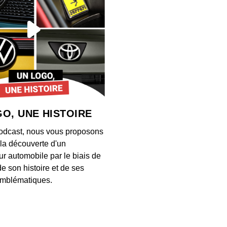
S12E13
00:03:28
S12E13
00:04:21
O, UNE HISTOIRE
S12E13
odcast, nous vous proposons
00:03:26
à la découverte d'un
ur automobile par le biais de
de son histoire et de ses
S12E13
mblématiques.
00:03:34
S12E13