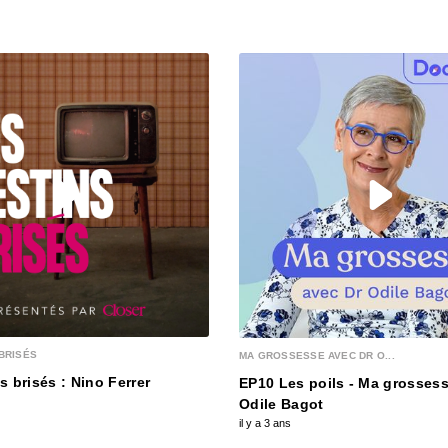
00:03:15
S12E13
00:03:25
S12E12
00:03:12
S12E1
00:03:12
BRISÉS
MA GROSSESSE AVEC DR O...
S12E1
s brisés : Nino Ferrer
EP10 Les poils - Ma grossess
00:03:28
Odile Bagot
il y a 3 ans