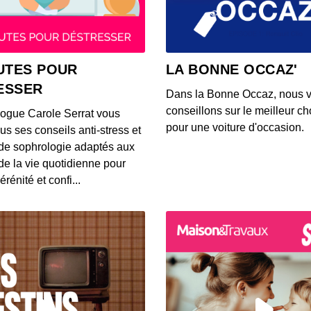
00:03:37
S12E14
UTES POUR
LA BONNE OCCAZ'
00:03:39
ESSER
Dans la Bonne Occaz, nous 
conseillons sur le meilleur cho
logue Carole Serrat vous
S12E14
pour une voiture d'occasion.
us ses conseils anti-stress et
00:03:25
de sophrologie adaptés aux
 de la vie quotidienne pour
érénité et confi...
S12E14
00:03:26
S12E14
00:03:14