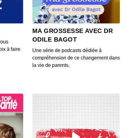
 - IL Y A 6 ANS
4: L'actu auto du 23 juillet 2020
MA GROSSESSE AVEC DR
 - IL Y A 6 ANS
ODILE BAGOT
vous
ix à faire
Une série de podcasts dédiée à
3: L'actu auto du 22 juillet 2020
compréhension de ce changement dans
 - IL Y A 6 ANS
la vie de parents.
1: L'actu auto du 21 juillet 2020
 - IL Y A 6 ANS
2: L'actu auto du 20 juillet 2020
 - IL Y A 6 ANS