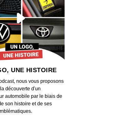
S12E13
00:03:28
S12E13
00:04:21
O, UNE HISTOIRE
S12E13
odcast, nous vous proposons
00:03:26
à la découverte d'un
ur automobile par le biais de
de son histoire et de ses
S12E13
mblématiques.
00:03:34
S12E13