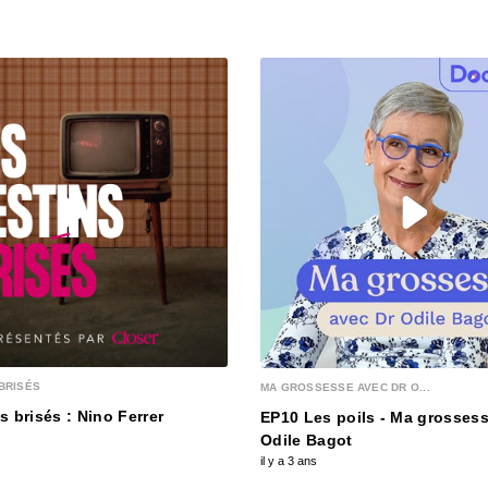
00:03:15
S12E13
00:03:25
S12E12
00:03:12
S12E1
00:03:12
BRISÉS
MA GROSSESSE AVEC DR O...
S12E1
s brisés : Nino Ferrer
EP10 Les poils - Ma grossess
00:03:28
Odile Bagot
il y a 3 ans