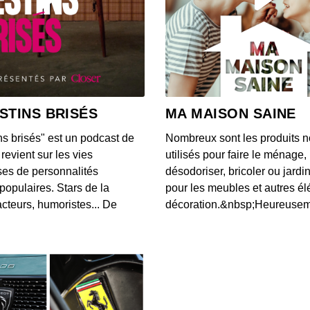
S12E14
00:04:05
S12E13
00:03:46
STINS BRISÉS
MA MAISON SAINE
ns brisés" est un podcast de
Nombreux sont les produits n
S12E13
revient sur les vies
utilisés pour faire le ménage,
00:03:40
es de personnalités
désodoriser, bricoler ou jardi
populaires. Stars de la
pour les meubles et autres é
cteurs, humoristes... De
décoration.&nbsp;Heureusemen
S12E13
00:03:07
S12E13
00:03:43