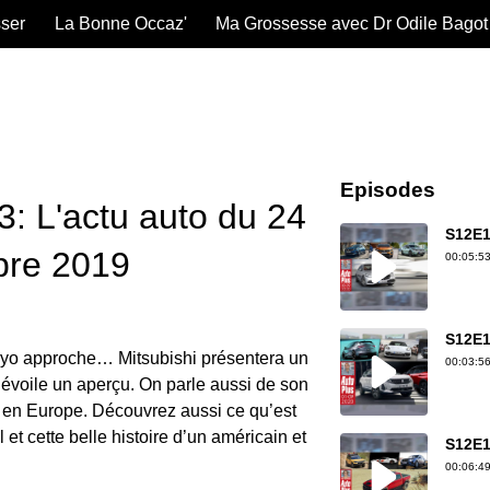
sser
La Bonne Occaz'
Ma Grossesse avec Dr Odile Bagot
Episodes
: L'actu auto du 24
S12E1
bre 2019
00:05:53
S12E1
yo approche… Mitsubishi présentera un
00:03:56
dévoile un aperçu. On parle aussi de son
e en Europe. Découvrez aussi ce qu’est
 et cette belle histoire d’un américain et
S12E1
00:06:49