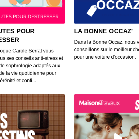
00:03:37
S12E14
UTES POUR
LA BONNE OCCAZ'
00:03:39
ESSER
Dans la Bonne Occaz, nous 
conseillons sur le meilleur cho
logue Carole Serrat vous
S12E14
pour une voiture d'occasion.
us ses conseils anti-stress et
00:03:25
de sophrologie adaptés aux
 de la vie quotidienne pour
érénité et confi...
S12E14
00:03:26
S12E14
00:03:14