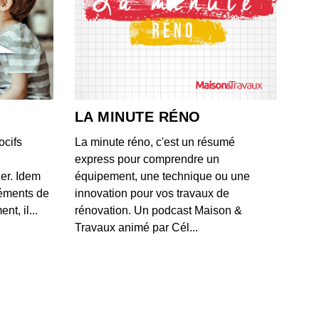
0: L'actu auto du 17 juillet 2020
 - IL Y A 6 ANS
9: L'actu auto du 16 juillet 2020
 - IL Y A 6 ANS
LA MINUTE RÉNO
ocifs
La minute réno, c'est un résumé
8: L'actu auto du 15 juillet 2020
express pour comprendre un
 - IL Y A 6 ANS
ner. Idem
équipement, une technique ou une
léments de
innovation pour vos travaux de
t, il...
rénovation. Un podcast Maison &
7: L'actu auto du 13 juillet 2020
Travaux animé par Cél...
 - IL Y A 6 ANS
6: L'actu auto du 10 juillet 2020
 - IL Y A 6 ANS