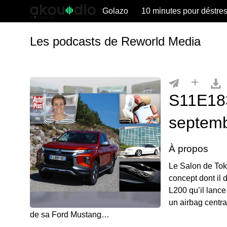
Golazo
10 minutes pour déstre
Les podcasts de Reworld Media
S11E183
septem
À propos
Le Salon de Tok
concept dont il 
L200 qu’il lanc
un airbag central
de sa Ford Mustang…