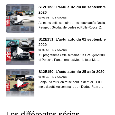
S12E153: L'actu auto du 08 septembre
2020
00:05:53 - IL Y A 5 ANS
Au menu cette semaine : des nouveautés Dacia,
Peugeot, Skoda, Mercedes et Rolls-Royce. Z...
S12E151: L'actu auto du 01 septembre
2020
00:03:56 - IL Y A 5 ANS
Au programme cette semaine : les Peugeot 3008
et Porsche Panamera restylés, le futur Mer...
S12E150: L'actu auto du 25 août 2020
00:06:49 - IL Y A 5 ANS
Bonjour à tous, en route pour le dernier JT du
mois d’août. Au sommaire : un Dodge Ram d...
S12E149: L'actu auto du 18 août 2020
00:06:41 - IL Y A 5 ANS
Les différentes séries
Dans ce nouveau JT d’Auto Plus, on vous