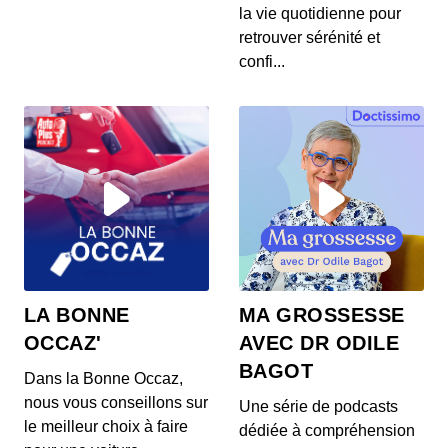
S12E145: L'actu auto du 24 juillet 2020
la vie quotidienne pour
00:03:37 - IL Y A 6 ANS
retrouver sérénité et
Les prix de la Mercedes Classe E restylée, la
confi...
présentation de la Toyota Corolla Cross, l...
S12E144: L'actu auto du 23 juillet 2020
00:03:39 - IL Y A 6 ANS
L’Aston Martin Vanquish 25 par Ian Callum entre
en production. Quel est ce modèle ? On v...
S12E143: L'actu auto du 22 juillet 2020
00:03:25 - IL Y A 6 ANS
1400 ch dans un SUV 100% électrique ? C’est la
LA BONNE
MA GROSSESSE
nouvelle trouvaille de Ford ! On vos prés...
OCCAZ'
AVEC DR ODILE
BAGOT
Dans la Bonne Occaz,
S12E141: L'actu auto du 21 juillet 2020
nous vous conseillons sur
Une série de podcasts
00:03:26 - IL Y A 6 ANS
le meilleur choix à faire
dédiée à compréhension
Au menu de ce mardi 21 juillet : des Renault Zoe