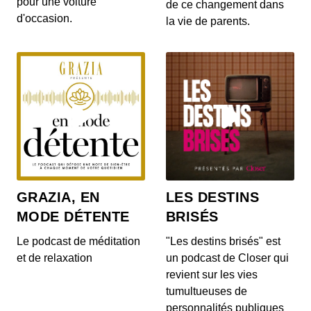
pour une voiture
gratuites pour les habitants d’un villa...
de ce changement dans
d'occasion.
la vie de parents.
S12E142: L'actu auto du 20 juillet 2020
00:03:14 - IL Y A 6 ANS
Le Range Rover et le Range Rover Sport s’offrent
quelques nouveautés ! On en parle dans...
S12E140: L'actu auto du 17 juillet 2020
00:04:05 - IL Y A 6 ANS
Au menu de ce vendredi 17 juillet : la découverte
du Cupra Formentor, la présentation de...
GRAZIA, EN
LES DESTINS
MODE DÉTENTE
BRISÉS
S12E139: L'actu auto du 16 juillet 2020
00:03:46 - IL Y A 6 ANS
Le podcast de méditation
"Les destins brisés" est
Au menu du JT du jour : la Mercedes-AMG GT
et de relaxation
un podcast de Closer qui
Black Series, la Porsche 911 Turbo et le Ford...
revient sur les vies
tumultueuses de
personnalités publiques
S12E138: L'actu auto du 15 juillet 2020