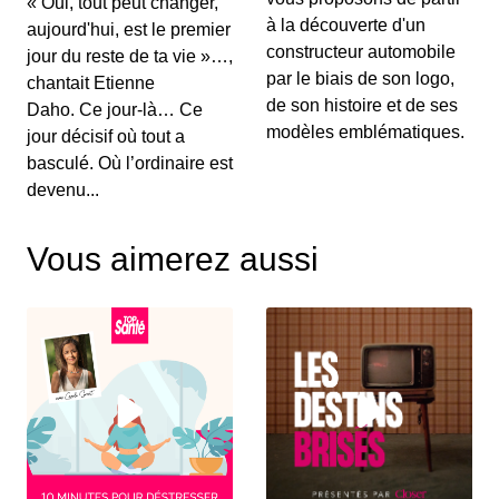
« Oui, tout peut changer,
00:03:15 - IL Y A 6 ANS
à la découverte d'un
aujourd'hui, est le premier
Au menu de ce vendredi&nbsp;: l’essai du
Renault Captur hybride rechargeable, la Suzuki...
constructeur automobile
jour du reste de ta vie »…,
par le biais de son logo,
chantait Etienne
de son histoire et de ses
Daho. Ce jour-là… Ce
S12E130: L'actu auto du 02 juillet 2020
modèles emblématiques.
jour décisif où tout a
00:03:25 - IL Y A 6 ANS
basculé. Où l’ordinaire est
Le Grenadier, c’est un peu le successeur du
devenu...
Defender. On vous le présente dans ce JT au...
Vous aimerez aussi
S12E129: L'actu auto du 1er juillet 2020
00:03:12 - IL Y A 6 ANS
Le Volkswagen Tiguan s’offre un nouveau look et
de nouvelles motorisations. On fait le p...
S12E128: L'actu auto du 30 juin 2020
00:03:12 - IL Y A 6 ANS
Pleins feux en ce mardi sur la nouvelle Citroën
C4. On parlera également des 110 km/h su...