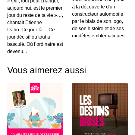
« Oui, tout peut changer,
00:03:15 - IL Y A 6 ANS
à la découverte d'un
aujourd'hui, est le premier
Au menu de ce vendredi&nbsp;: l’essai du
Renault Captur hybride rechargeable, la Suzuki...
constructeur automobile
jour du reste de ta vie »…,
par le biais de son logo,
chantait Etienne
de son histoire et de ses
Daho. Ce jour-là… Ce
S12E130: L'actu auto du 02 juillet 2020
modèles emblématiques.
jour décisif où tout a
00:03:25 - IL Y A 6 ANS
basculé. Où l’ordinaire est
Le Grenadier, c’est un peu le successeur du
devenu...
Defender. On vous le présente dans ce JT au...
Vous aimerez aussi
S12E129: L'actu auto du 1er juillet 2020
00:03:12 - IL Y A 6 ANS
Le Volkswagen Tiguan s’offre un nouveau look et
de nouvelles motorisations. On fait le p...
S12E128: L'actu auto du 30 juin 2020
00:03:12 - IL Y A 6 ANS
Pleins feux en ce mardi sur la nouvelle Citroën
C4. On parlera également des 110 km/h su...