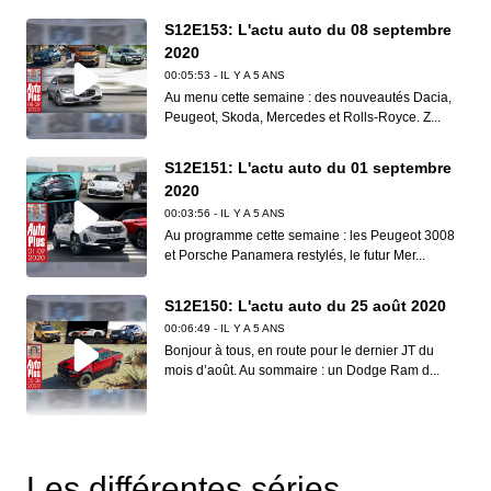
S12E153: L'actu auto du 08 septembre
2020
00:05:53 - IL Y A 5 ANS
Au menu cette semaine : des nouveautés Dacia,
Peugeot, Skoda, Mercedes et Rolls-Royce. Z...
S12E151: L'actu auto du 01 septembre
2020
00:03:56 - IL Y A 5 ANS
Au programme cette semaine : les Peugeot 3008
et Porsche Panamera restylés, le futur Mer...
S12E150: L'actu auto du 25 août 2020
00:06:49 - IL Y A 5 ANS
Bonjour à tous, en route pour le dernier JT du
mois d’août. Au sommaire : un Dodge Ram d...
S12E149: L'actu auto du 18 août 2020
00:06:41 - IL Y A 5 ANS
Les différentes séries
Dans ce nouveau JT d’Auto Plus, on vous