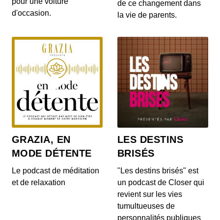
pour une voiture
gratuites pour les habitants d’un villa...
de ce changement dans
d'occasion.
la vie de parents.
S12E142: L'actu auto du 20 juillet 2020
00:03:14 - IL Y A 6 ANS
Le Range Rover et le Range Rover Sport s’offrent
quelques nouveautés ! On en parle dans...
S12E140: L'actu auto du 17 juillet 2020
00:04:05 - IL Y A 6 ANS
Au menu de ce vendredi 17 juillet : la découverte
du Cupra Formentor, la présentation de...
GRAZIA, EN
LES DESTINS
MODE DÉTENTE
BRISÉS
S12E139: L'actu auto du 16 juillet 2020
00:03:46 - IL Y A 6 ANS
Le podcast de méditation
"Les destins brisés" est
Au menu du JT du jour : la Mercedes-AMG GT
et de relaxation
un podcast de Closer qui
Black Series, la Porsche 911 Turbo et le Ford...
revient sur les vies
tumultueuses de
personnalités publiques
S12E138: L'actu auto du 15 juillet 2020