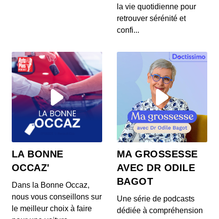
S12E145: L'actu auto du 24 juillet 2020
la vie quotidienne pour
00:03:37 - IL Y A 6 ANS
retrouver sérénité et
Les prix de la Mercedes Classe E restylée, la
confi...
présentation de la Toyota Corolla Cross, l...
S12E144: L'actu auto du 23 juillet 2020
00:03:39 - IL Y A 6 ANS
L’Aston Martin Vanquish 25 par Ian Callum entre
en production. Quel est ce modèle ? On v...
S12E143: L'actu auto du 22 juillet 2020
00:03:25 - IL Y A 6 ANS
1400 ch dans un SUV 100% électrique ? C’est la
LA BONNE
MA GROSSESSE
nouvelle trouvaille de Ford ! On vos prés...
OCCAZ'
AVEC DR ODILE
BAGOT
Dans la Bonne Occaz,
S12E141: L'actu auto du 21 juillet 2020
nous vous conseillons sur
Une série de podcasts
00:03:26 - IL Y A 6 ANS
le meilleur choix à faire
dédiée à compréhension
Au menu de ce mardi 21 juillet : des Renault Zoe