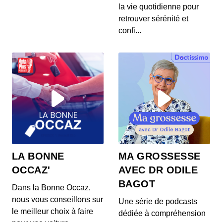
S12E145: L'actu auto du 24 juillet 2020
la vie quotidienne pour
00:03:37 - IL Y A 6 ANS
retrouver sérénité et
Les prix de la Mercedes Classe E restylée, la
confi...
présentation de la Toyota Corolla Cross, l...
S12E144: L'actu auto du 23 juillet 2020
00:03:39 - IL Y A 6 ANS
L’Aston Martin Vanquish 25 par Ian Callum entre
en production. Quel est ce modèle ? On v...
S12E143: L'actu auto du 22 juillet 2020
00:03:25 - IL Y A 6 ANS
1400 ch dans un SUV 100% électrique ? C’est la
LA BONNE
MA GROSSESSE
nouvelle trouvaille de Ford ! On vos prés...
OCCAZ'
AVEC DR ODILE
BAGOT
Dans la Bonne Occaz,
S12E141: L'actu auto du 21 juillet 2020
nous vous conseillons sur
Une série de podcasts
00:03:26 - IL Y A 6 ANS
le meilleur choix à faire
dédiée à compréhension
Au menu de ce mardi 21 juillet : des Renault Zoe