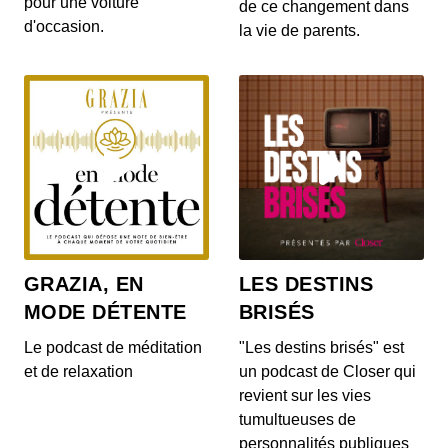
pour une voiture
gratuites pour les habitants d’un villa...
de ce changement dans
d'occasion.
la vie de parents.
S12E142: L'actu auto du 20 juillet 2020
00:03:14 - IL Y A 6 ANS
Le Range Rover et le Range Rover Sport s’offrent
quelques nouveautés ! On en parle dans...
S12E140: L'actu auto du 17 juillet 2020
00:04:05 - IL Y A 6 ANS
Au menu de ce vendredi 17 juillet : la découverte
du Cupra Formentor, la présentation de...
GRAZIA, EN
LES DESTINS
MODE DÉTENTE
BRISÉS
S12E139: L'actu auto du 16 juillet 2020
00:03:46 - IL Y A 6 ANS
Le podcast de méditation
"Les destins brisés" est
Au menu du JT du jour : la Mercedes-AMG GT
et de relaxation
un podcast de Closer qui
Black Series, la Porsche 911 Turbo et le Ford...
revient sur les vies
tumultueuses de
personnalités publiques
S12E138: L'actu auto du 15 juillet 2020