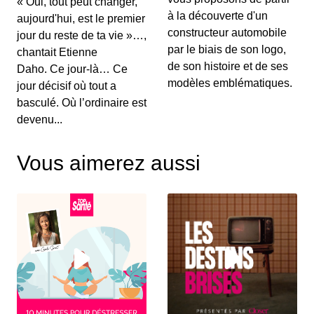
« Oui, tout peut changer,
00:03:15 - IL Y A 6 ANS
à la découverte d'un
aujourd'hui, est le premier
Au menu de ce vendredi&nbsp;: l’essai du
Renault Captur hybride rechargeable, la Suzuki...
constructeur automobile
jour du reste de ta vie »…,
par le biais de son logo,
chantait Etienne
de son histoire et de ses
Daho. Ce jour-là… Ce
S12E130: L'actu auto du 02 juillet 2020
modèles emblématiques.
jour décisif où tout a
00:03:25 - IL Y A 6 ANS
basculé. Où l’ordinaire est
Le Grenadier, c’est un peu le successeur du
devenu...
Defender. On vous le présente dans ce JT au...
Vous aimerez aussi
S12E129: L'actu auto du 1er juillet 2020
00:03:12 - IL Y A 6 ANS
Le Volkswagen Tiguan s’offre un nouveau look et
de nouvelles motorisations. On fait le p...
S12E128: L'actu auto du 30 juin 2020
00:03:12 - IL Y A 6 ANS
Pleins feux en ce mardi sur la nouvelle Citroën
C4. On parlera également des 110 km/h su...