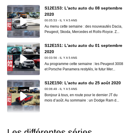
S12E153: L'actu auto du 08 septembre
2020
00:05:53 - IL Y A 5 ANS
Au menu cette semaine : des nouveautés Dacia,
Peugeot, Skoda, Mercedes et Rolls-Royce. Z...
S12E151: L'actu auto du 01 septembre
2020
00:03:56 - IL Y A 5 ANS
Au programme cette semaine : les Peugeot 3008
et Porsche Panamera restylés, le futur Mer...
S12E150: L'actu auto du 25 août 2020
00:06:49 - IL Y A 5 ANS
Bonjour à tous, en route pour le dernier JT du
mois d’août. Au sommaire : un Dodge Ram d...
S12E149: L'actu auto du 18 août 2020
00:06:41 - IL Y A 5 ANS
Les différentes séries
Dans ce nouveau JT d’Auto Plus, on vous