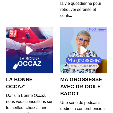
S12E145: L'actu auto du 24 juillet 2020
la vie quotidienne pour
00:03:37 - IL Y A 6 ANS
retrouver sérénité et
Les prix de la Mercedes Classe E restylée, la
confi...
présentation de la Toyota Corolla Cross, l...
S12E144: L'actu auto du 23 juillet 2020
00:03:39 - IL Y A 6 ANS
L’Aston Martin Vanquish 25 par Ian Callum entre
en production. Quel est ce modèle ? On v...
S12E143: L'actu auto du 22 juillet 2020
00:03:25 - IL Y A 6 ANS
1400 ch dans un SUV 100% électrique ? C’est la
LA BONNE
MA GROSSESSE
nouvelle trouvaille de Ford ! On vos prés...
OCCAZ'
AVEC DR ODILE
BAGOT
Dans la Bonne Occaz,
S12E141: L'actu auto du 21 juillet 2020
nous vous conseillons sur
Une série de podcasts
00:03:26 - IL Y A 6 ANS
le meilleur choix à faire
dédiée à compréhension
Au menu de ce mardi 21 juillet : des Renault Zoe