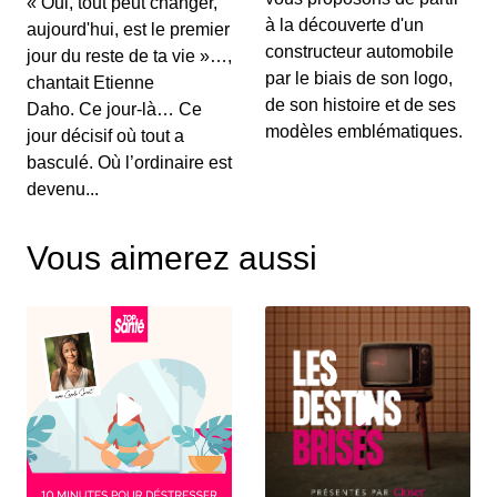
« Oui, tout peut changer,
00:03:15 - IL Y A 6 ANS
à la découverte d'un
aujourd'hui, est le premier
Au menu de ce vendredi&nbsp;: l’essai du
Renault Captur hybride rechargeable, la Suzuki...
constructeur automobile
jour du reste de ta vie »…,
par le biais de son logo,
chantait Etienne
de son histoire et de ses
Daho. Ce jour-là… Ce
S12E130: L'actu auto du 02 juillet 2020
modèles emblématiques.
jour décisif où tout a
00:03:25 - IL Y A 6 ANS
basculé. Où l’ordinaire est
Le Grenadier, c’est un peu le successeur du
devenu...
Defender. On vous le présente dans ce JT au...
Vous aimerez aussi
S12E129: L'actu auto du 1er juillet 2020
00:03:12 - IL Y A 6 ANS
Le Volkswagen Tiguan s’offre un nouveau look et
de nouvelles motorisations. On fait le p...
S12E128: L'actu auto du 30 juin 2020
00:03:12 - IL Y A 6 ANS
Pleins feux en ce mardi sur la nouvelle Citroën
C4. On parlera également des 110 km/h su...