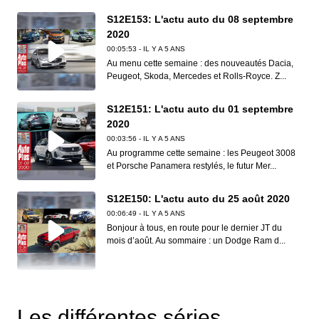
S12E153: L'actu auto du 08 septembre
2020
00:05:53 - IL Y A 5 ANS
Au menu cette semaine : des nouveautés Dacia,
Peugeot, Skoda, Mercedes et Rolls-Royce. Z...
S12E151: L'actu auto du 01 septembre
2020
00:03:56 - IL Y A 5 ANS
Au programme cette semaine : les Peugeot 3008
et Porsche Panamera restylés, le futur Mer...
S12E150: L'actu auto du 25 août 2020
00:06:49 - IL Y A 5 ANS
Bonjour à tous, en route pour le dernier JT du
mois d’août. Au sommaire : un Dodge Ram d...
S12E149: L'actu auto du 18 août 2020
00:06:41 - IL Y A 5 ANS
Les différentes séries
Dans ce nouveau JT d’Auto Plus, on vous