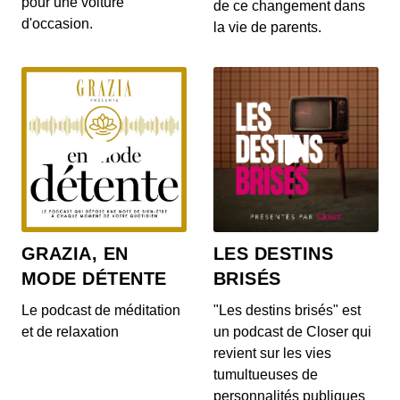
pour une voiture
gratuites pour les habitants d’un villa...
de ce changement dans
d'occasion.
la vie de parents.
S12E142: L'actu auto du 20 juillet 2020
00:03:14 - IL Y A 6 ANS
Le Range Rover et le Range Rover Sport s’offrent
quelques nouveautés ! On en parle dans...
S12E140: L'actu auto du 17 juillet 2020
00:04:05 - IL Y A 6 ANS
Au menu de ce vendredi 17 juillet : la découverte
du Cupra Formentor, la présentation de...
GRAZIA, EN
LES DESTINS
MODE DÉTENTE
BRISÉS
S12E139: L'actu auto du 16 juillet 2020
00:03:46 - IL Y A 6 ANS
Le podcast de méditation
"Les destins brisés" est
Au menu du JT du jour : la Mercedes-AMG GT
et de relaxation
un podcast de Closer qui
Black Series, la Porsche 911 Turbo et le Ford...
revient sur les vies
tumultueuses de
personnalités publiques
S12E138: L'actu auto du 15 juillet 2020