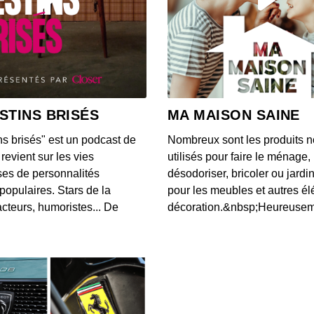
S12E14
00:04:05
S12E13
00:03:46
STINS BRISÉS
MA MAISON SAINE
ns brisés" est un podcast de
Nombreux sont les produits n
S12E13
revient sur les vies
utilisés pour faire le ménage,
00:03:40
es de personnalités
désodoriser, bricoler ou jardi
populaires. Stars de la
pour les meubles et autres é
cteurs, humoristes... De
décoration.&nbsp;Heureusemen
S12E13
00:03:07
S12E13
00:03:43