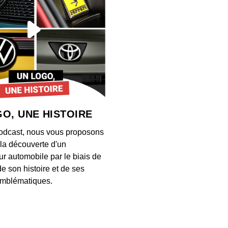
S12E13
00:03:28
S12E13
00:04:21
O, UNE HISTOIRE
S12E13
odcast, nous vous proposons
00:03:26
à la découverte d'un
ur automobile par le biais de
de son histoire et de ses
S12E13
mblématiques.
00:03:34
S12E13