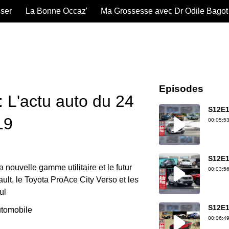
sser
La Bonne Occaz'
Ma Grossesse avec Dr Odile Bagot
Episodes
 L'actu auto du 24
S12E1
19
00:05:53
S12E1
a nouvelle gamme utilitaire et le futur
00:03:56
lt, le Toyota ProAce City Verso et les
ul
S12E1
tomobile
00:06:49