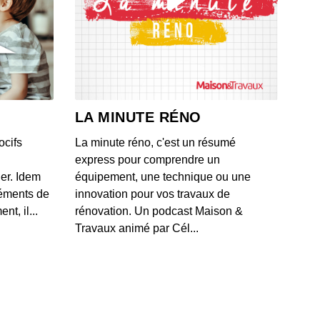
0: L'actu auto du 17 juillet 2020
 - IL Y A 6 ANS
9: L'actu auto du 16 juillet 2020
 - IL Y A 6 ANS
LA MINUTE RÉNO
ocifs
La minute réno, c'est un résumé
8: L'actu auto du 15 juillet 2020
express pour comprendre un
 - IL Y A 6 ANS
ner. Idem
équipement, une technique ou une
léments de
innovation pour vos travaux de
t, il...
rénovation. Un podcast Maison &
7: L'actu auto du 13 juillet 2020
Travaux animé par Cél...
 - IL Y A 6 ANS
6: L'actu auto du 10 juillet 2020
 - IL Y A 6 ANS