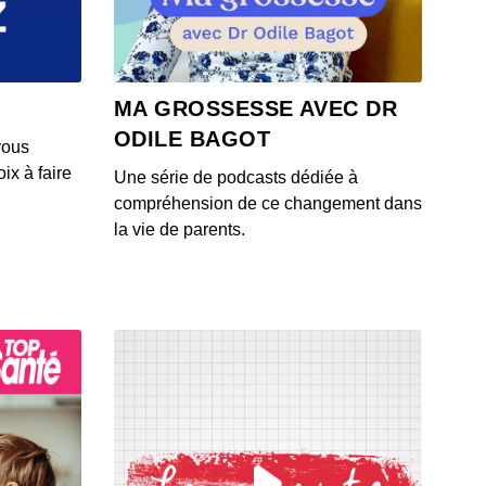
 - IL Y A 6 ANS
4: L'actu auto du 23 juillet 2020
MA GROSSESSE AVEC DR
 - IL Y A 6 ANS
ODILE BAGOT
vous
ix à faire
Une série de podcasts dédiée à
3: L'actu auto du 22 juillet 2020
compréhension de ce changement dans
 - IL Y A 6 ANS
la vie de parents.
1: L'actu auto du 21 juillet 2020
 - IL Y A 6 ANS
2: L'actu auto du 20 juillet 2020
 - IL Y A 6 ANS