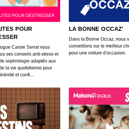
00:03:37
S12E14
UTES POUR
LA BONNE OCCAZ'
00:03:39
ESSER
Dans la Bonne Occaz, nous 
conseillons sur le meilleur cho
logue Carole Serrat vous
S12E14
pour une voiture d'occasion.
us ses conseils anti-stress et
00:03:25
de sophrologie adaptés aux
 de la vie quotidienne pour
érénité et confi...
S12E14
00:03:26
S12E14
00:03:14