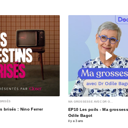
00:03:15
S12E13
00:03:25
S12E12
00:03:12
S12E1
00:03:12
BRISÉS
MA GROSSESSE AVEC DR O...
S12E1
s brisés : Nino Ferrer
EP10 Les poils - Ma grossess
00:03:28
Odile Bagot
il y a 3 ans