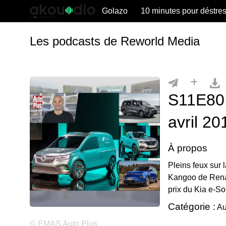
Golazo
10 minutes pour déstre
Les podcasts de Reworld Media
S11E80:
avril 20
À propos
Pleins feux sur l
Kangoo de Renau
prix du Kia e-So
Catégorie :
Au
© EMAS Auto Plus