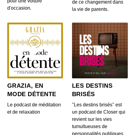
pour une voiture
gratuites pour les habitants d’un villa...
de ce changement dans
d'occasion.
la vie de parents.
S12E142: L'actu auto du 20 juillet 2020
00:03:14 - IL Y A 6 ANS
Le Range Rover et le Range Rover Sport s’offrent
quelques nouveautés ! On en parle dans...
S12E140: L'actu auto du 17 juillet 2020
00:04:05 - IL Y A 6 ANS
Au menu de ce vendredi 17 juillet : la découverte
du Cupra Formentor, la présentation de...
GRAZIA, EN
LES DESTINS
MODE DÉTENTE
BRISÉS
S12E139: L'actu auto du 16 juillet 2020
00:03:46 - IL Y A 6 ANS
Le podcast de méditation
"Les destins brisés" est
Au menu du JT du jour : la Mercedes-AMG GT
et de relaxation
un podcast de Closer qui
Black Series, la Porsche 911 Turbo et le Ford...
revient sur les vies
tumultueuses de
personnalités publiques
S12E138: L'actu auto du 15 juillet 2020