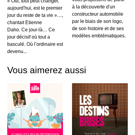
« Oui, tout peut changer,
00:03:15 - IL Y A 6 ANS
à la découverte d'un
aujourd'hui, est le premier
Au menu de ce vendredi&nbsp;: l’essai du
Renault Captur hybride rechargeable, la Suzuki...
constructeur automobile
jour du reste de ta vie »…,
par le biais de son logo,
chantait Etienne
de son histoire et de ses
Daho. Ce jour-là… Ce
S12E130: L'actu auto du 02 juillet 2020
modèles emblématiques.
jour décisif où tout a
00:03:25 - IL Y A 6 ANS
basculé. Où l’ordinaire est
Le Grenadier, c’est un peu le successeur du
devenu...
Defender. On vous le présente dans ce JT au...
Vous aimerez aussi
S12E129: L'actu auto du 1er juillet 2020
00:03:12 - IL Y A 6 ANS
Le Volkswagen Tiguan s’offre un nouveau look et
de nouvelles motorisations. On fait le p...
S12E128: L'actu auto du 30 juin 2020
00:03:12 - IL Y A 6 ANS
Pleins feux en ce mardi sur la nouvelle Citroën
C4. On parlera également des 110 km/h su...