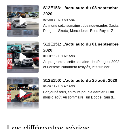
S12E153: L'actu auto du 08 septembre
2020
00:05:53 - IL Y A 5 ANS
Au menu cette semaine : des nouveautés Dacia,
Peugeot, Skoda, Mercedes et Rolls-Royce. Z...
S12E151: L'actu auto du 01 septembre
2020
00:03:56 - IL Y A 5 ANS
Au programme cette semaine : les Peugeot 3008
et Porsche Panamera restylés, le futur Mer...
S12E150: L'actu auto du 25 août 2020
00:06:49 - IL Y A 5 ANS
Bonjour à tous, en route pour le dernier JT du
mois d’août. Au sommaire : un Dodge Ram d...
S12E149: L'actu auto du 18 août 2020
00:06:41 - IL Y A 5 ANS
Les différentes séries
Dans ce nouveau JT d’Auto Plus, on vous