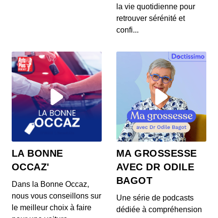
S12E145: L'actu auto du 24 juillet 2020
la vie quotidienne pour
00:03:37 - IL Y A 6 ANS
retrouver sérénité et
Les prix de la Mercedes Classe E restylée, la
confi...
présentation de la Toyota Corolla Cross, l...
S12E144: L'actu auto du 23 juillet 2020
00:03:39 - IL Y A 6 ANS
L’Aston Martin Vanquish 25 par Ian Callum entre
en production. Quel est ce modèle ? On v...
S12E143: L'actu auto du 22 juillet 2020
00:03:25 - IL Y A 6 ANS
1400 ch dans un SUV 100% électrique ? C’est la
LA BONNE
MA GROSSESSE
nouvelle trouvaille de Ford ! On vos prés...
OCCAZ'
AVEC DR ODILE
BAGOT
Dans la Bonne Occaz,
S12E141: L'actu auto du 21 juillet 2020
nous vous conseillons sur
Une série de podcasts
00:03:26 - IL Y A 6 ANS
le meilleur choix à faire
dédiée à compréhension
Au menu de ce mardi 21 juillet : des Renault Zoe