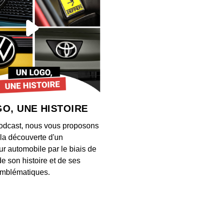
S12E13
00:03:28
S12E13
00:04:21
O, UNE HISTOIRE
S12E13
odcast, nous vous proposons
00:03:26
à la découverte d'un
ur automobile par le biais de
de son histoire et de ses
S12E13
mblématiques.
00:03:34
S12E13