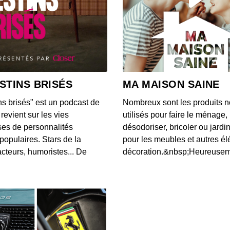
S12E14
00:04:05
S12E13
00:03:46
STINS BRISÉS
MA MAISON SAINE
ns brisés" est un podcast de
Nombreux sont les produits n
S12E13
revient sur les vies
utilisés pour faire le ménage,
00:03:40
es de personnalités
désodoriser, bricoler ou jardi
populaires. Stars de la
pour les meubles et autres é
cteurs, humoristes... De
décoration.&nbsp;Heureusemen
S12E13
00:03:07
S12E13
00:03:43