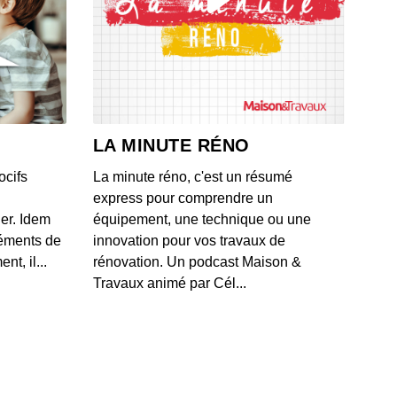
0: L'actu auto du 17 juillet 2020
 - IL Y A 6 ANS
9: L'actu auto du 16 juillet 2020
 - IL Y A 6 ANS
LA MINUTE RÉNO
ocifs
La minute réno, c'est un résumé
8: L'actu auto du 15 juillet 2020
express pour comprendre un
 - IL Y A 6 ANS
ner. Idem
équipement, une technique ou une
léments de
innovation pour vos travaux de
t, il...
rénovation. Un podcast Maison &
7: L'actu auto du 13 juillet 2020
Travaux animé par Cél...
 - IL Y A 6 ANS
6: L'actu auto du 10 juillet 2020
 - IL Y A 6 ANS