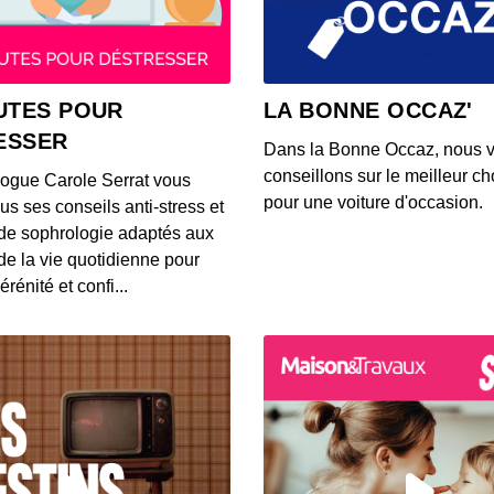
00:03:37
S12E14
UTES POUR
LA BONNE OCCAZ'
00:03:39
ESSER
Dans la Bonne Occaz, nous 
conseillons sur le meilleur cho
logue Carole Serrat vous
S12E14
pour une voiture d'occasion.
us ses conseils anti-stress et
00:03:25
de sophrologie adaptés aux
 de la vie quotidienne pour
érénité et confi...
S12E14
00:03:26
S12E14
00:03:14