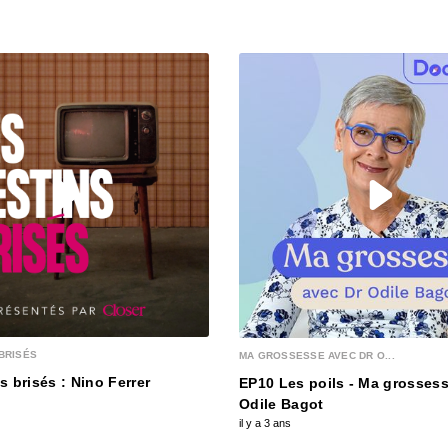
00:03:15
S12E13
00:03:25
S12E12
00:03:12
S12E1
00:03:12
BRISÉS
MA GROSSESSE AVEC DR O...
S12E1
s brisés : Nino Ferrer
EP10 Les poils - Ma grossess
00:03:28
Odile Bagot
il y a 3 ans