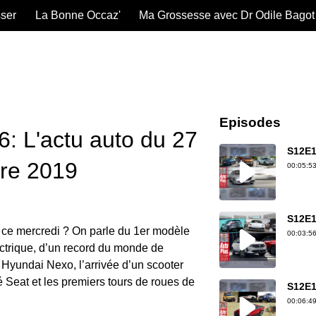
sser
La Bonne Occaz'
Ma Grossesse avec Dr Odile Bagot
Episodes
: L'actu auto du 27
S12E1
re 2019
00:05:53
S12E1
 ce mercredi ? On parle du 1er modèle
00:03:56
trique, d’un record du monde de
 Hyundai Nexo, l’arrivée d’un scooter
 Seat et les premiers tours de roues de
S12E1
00:06:49