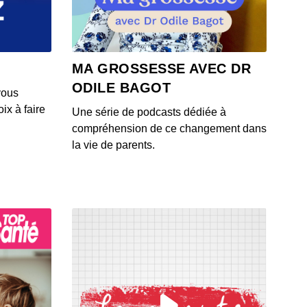
 - IL Y A 6 ANS
4: L'actu auto du 23 juillet 2020
MA GROSSESSE AVEC DR
 - IL Y A 6 ANS
ODILE BAGOT
vous
ix à faire
Une série de podcasts dédiée à
3: L'actu auto du 22 juillet 2020
compréhension de ce changement dans
 - IL Y A 6 ANS
la vie de parents.
1: L'actu auto du 21 juillet 2020
 - IL Y A 6 ANS
2: L'actu auto du 20 juillet 2020
 - IL Y A 6 ANS