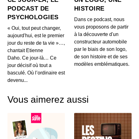
Comment OpenAI devient un assistant
PODCAST DE
HISTOIRE
à la recherche en Maths
PSYCHOLOGIES
00:03:04 - IL Y A 1 MOIS
Dans ce podcast, nous
Aujourd'hui, on ne va pas parler de génération de
vous proposons de partir
« Oui, tout peut changer,
texte ou de simples résumés de réunions, mais d...
à la découverte d'un
aujourd'hui, est le premier
constructeur automobile
jour du reste de ta vie »…,
Intelligence artificielle : la presse
par le biais de son logo,
chantait Etienne
française réclame 80 millions d’euros à
de son histoire et de ses
Brave
Daho. Ce jour-là… Ce
00:03:14 - IL Y A 1 MOIS
Aujourd'hui, nous décortiquons ce qui s'annonce
modèles emblématiques.
jour décisif où tout a
comme la première grande secousse juridique
basculé. Où l’ordinaire est
europ...
devenu...
Un vol United Airlines vire au
cauchemar en plein Atlantique, voici les
Vous aimerez aussi
trois leçons majeures à retenir de cet
00:03:11 - IL Y A 1 MOIS
incident Bluetooth
Voici un incident aérien fascinant. Il y a quelques
jours, un vol United Airlines reliant l'aérop...
Comment l'intelligence artificielle
devient un confident pour les jeunes
00:03:16 - IL Y A 2 MOIS