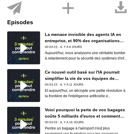
Episodes
La menace invisible des agents IA en
entreprise, et 90% des organisations
sont concernées
00:03:23 - IL Y A 9 JOURS
Aujourd'hui, nous analysons une véritable bombe
à retardement pour la sécurité des systèmes d'inf...
Ce nouvel outil basé sur l'IA pourrait
simplifier la vie de vos équipes de
conformité (et de vos développeurs)
00:03:15 - IL Y A 11 JOURS
Et aujourd'hui, on décrypte une petite révolution à
la frontière de l'intelligence artificielle e...
Voici pourquoi la perte de vos bagages
coûte 5 milliards d'euros et comment
Apple et Google réduisent déjà ce
00:03:03 - IL Y A 16 JOURS
cauchemar logistique
Perdre un bagage à l'aéroport n'est plus
seulement une frustration pour les voyageurs,