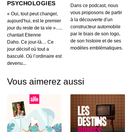
PSYCHOLOGIES
00:03:04 - IL Y A 1 MOIS
Dans ce podcast, nous
Aujourd'hui, on ne va pas parler de génération de
vous proposons de partir
« Oui, tout peut changer,
texte ou de simples résumés de réunions, mais d...
à la découverte d'un
aujourd'hui, est le premier
constructeur automobile
jour du reste de ta vie »…,
Intelligence artificielle : la presse
par le biais de son logo,
chantait Etienne
française réclame 80 millions d’euros à
de son histoire et de ses
Brave
Daho. Ce jour-là… Ce
00:03:14 - IL Y A 1 MOIS
Aujourd'hui, nous décortiquons ce qui s'annonce
modèles emblématiques.
jour décisif où tout a
comme la première grande secousse juridique
basculé. Où l’ordinaire est
europ...
devenu...
Un vol United Airlines vire au
cauchemar en plein Atlantique, voici les
Vous aimerez aussi
trois leçons majeures à retenir de cet
00:03:11 - IL Y A 1 MOIS
incident Bluetooth
Voici un incident aérien fascinant. Il y a quelques
jours, un vol United Airlines reliant l'aérop...
Comment l'intelligence artificielle
devient un confident pour les jeunes
00:03:16 - IL Y A 1 MOIS
Aujourd'hui, on met de côté les puces et les
serveurs pour parler de sentiments. L'intelligence