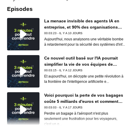
Episodes
La menace invisible des agents IA en
entreprise, et 90% des organisations
sont concernées
00:03:23 - IL Y A 10 JOURS
Aujourd'hui, nous analysons une véritable bombe
à retardement pour la sécurité des systèmes d'inf...
Ce nouvel outil basé sur l'IA pourrait
simplifier la vie de vos équipes de
conformité (et de vos développeurs)
00:03:15 - IL Y A 12 JOURS
Et aujourd'hui, on décrypte une petite révolution à
la frontière de l'intelligence artificielle e...
Voici pourquoi la perte de vos bagages
coûte 5 milliards d'euros et comment
Apple et Google réduisent déjà ce
00:03:03 - IL Y A 17 JOURS
cauchemar logistique
Perdre un bagage à l'aéroport n'est plus
seulement une frustration pour les voyageurs,
c'est un g...