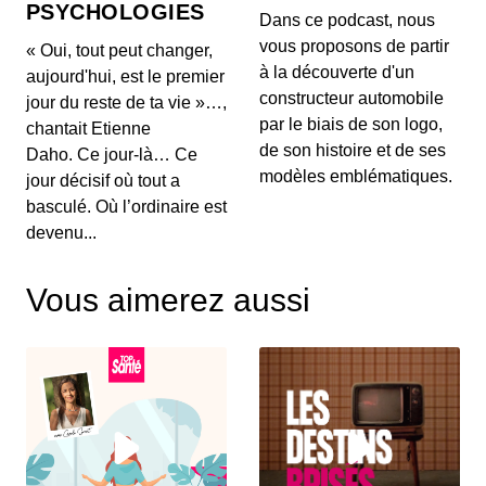
PSYCHOLOGIES
00:03:04 - IL Y A 1 MOIS
Dans ce podcast, nous
Aujourd'hui, on ne va pas parler de génération de
vous proposons de partir
« Oui, tout peut changer,
texte ou de simples résumés de réunions, mais d...
à la découverte d'un
aujourd'hui, est le premier
constructeur automobile
jour du reste de ta vie »…,
Intelligence artificielle : la presse
par le biais de son logo,
chantait Etienne
française réclame 80 millions d’euros à
de son histoire et de ses
Brave
Daho. Ce jour-là… Ce
00:03:14 - IL Y A 1 MOIS
Aujourd'hui, nous décortiquons ce qui s'annonce
modèles emblématiques.
jour décisif où tout a
comme la première grande secousse juridique
basculé. Où l’ordinaire est
europ...
devenu...
Un vol United Airlines vire au
cauchemar en plein Atlantique, voici les
Vous aimerez aussi
trois leçons majeures à retenir de cet
00:03:11 - IL Y A 2 MOIS
incident Bluetooth
Voici un incident aérien fascinant. Il y a quelques
jours, un vol United Airlines reliant l'aérop...
Comment l'intelligence artificielle
devient un confident pour les jeunes
00:03:16 - IL Y A 2 MOIS
Aujourd'hui, on met de côté les puces et les
serveurs pour parler de sentiments. L'intelligence