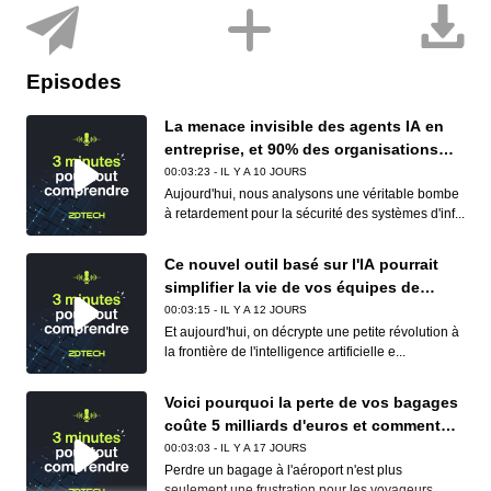
Episodes
La menace invisible des agents IA en
entreprise, et 90% des organisations
sont concernées
00:03:23 - IL Y A 10 JOURS
Aujourd'hui, nous analysons une véritable bombe
à retardement pour la sécurité des systèmes d'inf...
Ce nouvel outil basé sur l'IA pourrait
simplifier la vie de vos équipes de
conformité (et de vos développeurs)
00:03:15 - IL Y A 12 JOURS
Et aujourd'hui, on décrypte une petite révolution à
la frontière de l'intelligence artificielle e...
Voici pourquoi la perte de vos bagages
coûte 5 milliards d'euros et comment
Apple et Google réduisent déjà ce
00:03:03 - IL Y A 17 JOURS
cauchemar logistique
Perdre un bagage à l'aéroport n'est plus
seulement une frustration pour les voyageurs,