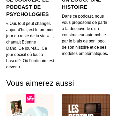
Comment OpenAI devient un assistant
PODCAST DE
HISTOIRE
à la recherche en Maths
PSYCHOLOGIES
00:03:04 - IL Y A 1 MOIS
Dans ce podcast, nous
Aujourd'hui, on ne va pas parler de génération de
vous proposons de partir
« Oui, tout peut changer,
texte ou de simples résumés de réunions, mais d...
à la découverte d'un
aujourd'hui, est le premier
constructeur automobile
jour du reste de ta vie »…,
Intelligence artificielle : la presse
par le biais de son logo,
chantait Etienne
française réclame 80 millions d’euros à
de son histoire et de ses
Brave
Daho. Ce jour-là… Ce
00:03:14 - IL Y A 1 MOIS
Aujourd'hui, nous décortiquons ce qui s'annonce
modèles emblématiques.
jour décisif où tout a
comme la première grande secousse juridique
basculé. Où l’ordinaire est
europ...
devenu...
Un vol United Airlines vire au
cauchemar en plein Atlantique, voici les
Vous aimerez aussi
trois leçons majeures à retenir de cet
00:03:11 - IL Y A 2 MOIS
incident Bluetooth
Voici un incident aérien fascinant. Il y a quelques
jours, un vol United Airlines reliant l'aérop...
Comment l'intelligence artificielle
devient un confident pour les jeunes
00:03:16 - IL Y A 2 MOIS