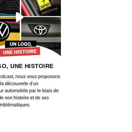
Près 
désorm
00:03:07
Ce ch
entrep
selon
00:06:42
O, UNE HISTOIRE
Ce 13 
odcast, nous vous proposons
ancie
à la découverte d'un
00:02:53
ur automobile par le biais de
de son histoire et de ses
Comme
mblématiques.
Math
00:03:04
Intell