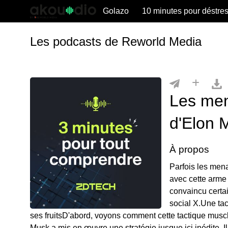
Golazo
10 minutes pour déstre
Les podcasts de Reworld Media
Les me
d'Elon 
À propos
Parfois les mena
avec cette arme
convaincu certa
social X.Une ta
ses fruitsD'abord, voyons comment cette tactique musc
Musk a mis en œuvre une stratégie jusque ici inédite. 