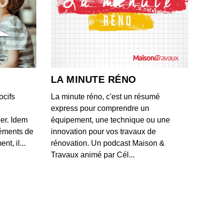
 valide par erreur une offre de rachat à 16 000 euros
 BMW
 - IL Y A 1 MOIS
ague de moratoires frappe les datacenters aux États-
après un projet polémique près d'un zoo
LA MINUTE RÉNO
 - IL Y A 1 MOIS
ocifs
La minute réno, c'est un résumé
les méthodes de Box pour classifier et protéger les
express pour comprendre un
es d'entreprise contre les fuites documentaires
ner. Idem
équipement, une technique ou une
 - IL Y A 1 MOIS
léments de
innovation pour vos travaux de
t, il...
rénovation. Un podcast Maison &
lication du Crédit Agricole mise à genoux par la
Travaux animé par Cél...
cation "test cedric"
 - IL Y A 1 MOIS
 historique à 920 millions de dollars... par mois entre
e et SpaceX
 - IL Y A 1 MOIS