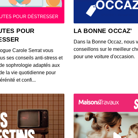
lunet
00:02:26
Voici 
UTES POUR
LA BONNE OCCAZ'
rense
ESSER
00:03:13
Dans la Bonne Occaz, nous 
conseillons sur le meilleur cho
logue Carole Serrat vous
Voici 
pour une voiture d'occasion.
us ses conseils anti-stress et
Waze p
de sophrologie adaptés aux
00:02:50
 de la vie quotidienne pour
érénité et confi...
Voici
trans
00:03:26
Une Tw
qualit
00:03:02