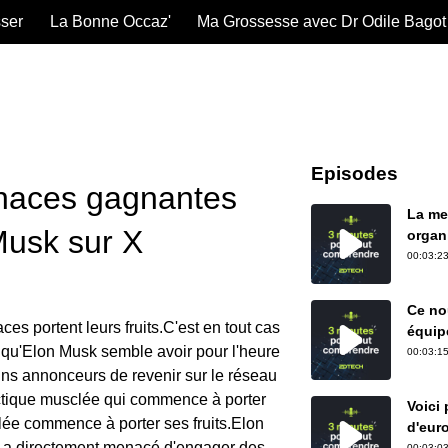
sser
La Bonne Occaz'
Ma Grossesse avec Dr Odile Bagot
Episodes
naces gagnantes
La me
Musk sur X
organ
00:03:23
Ce nou
ces portent leurs fruits.C'est en tout cas
équip
 qu'Elon Musk semble avoir pour l'heure
00:03:15
ins annonceurs de revenir sur le réseau
ctique musclée qui commence à porter
Voici
lée commence à porter ses fruits.Elon
d'eur
Il a directement menacé d'engager des
00:03:03