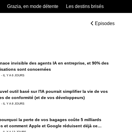
Grazia, en mode détente
Les destins brisés
Episodes
nace invisible des agents IA en entreprise, et 90% des
isations sont concernées
 - IL Y A 6 JOURS
vel outil basé sur l'IA pourrait simplifier la vie de vos
es de conformité (et de vos développeurs)
 - IL Y A 8 JOURS
 pourquoi la perte de vos bagages coûte 5 milliards
os et comment Apple et Google réduisent déjà ce
 - IL Y A 13 JOURS