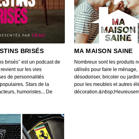
Une IA
chez
00:03:24
Une v
Unis 
STINS BRISÉS
MA MAISON SAINE
00:03:00
ns brisés" est un podcast de
Nombreux sont les produits n
Voici 
revient sur les vies
utilisés pour faire le ménage,
donné
es de personnalités
désodoriser, bricoler ou jardi
00:08:26
populaires. Stars de la
pour les meubles et autres é
cteurs, humoristes... De
décoration.&nbsp;Heureusemen
L'app
notifi
00:03:20
Accord
Googl
00:03:03