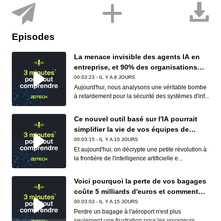
Episodes
La menace invisible des agents IA en
entreprise, et 90% des organisations
sont concernées
00:03:23 - IL Y A 8 JOURS
Aujourd'hui, nous analysons une véritable bombe
à retardement pour la sécurité des systèmes d'inf...
Ce nouvel outil basé sur l'IA pourrait
simplifier la vie de vos équipes de
conformité (et de vos développeurs)
00:03:15 - IL Y A 10 JOURS
Et aujourd'hui, on décrypte une petite révolution à
la frontière de l'intelligence artificielle e...
Voici pourquoi la perte de vos bagages
coûte 5 milliards d'euros et comment
Apple et Google réduisent déjà ce
00:03:03 - IL Y A 15 JOURS
cauchemar logistique
Perdre un bagage à l'aéroport n'est plus
seulement une frustration pour les voyageurs,