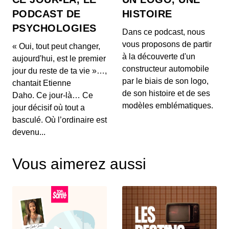
Comment OpenAI devient un assistant
PODCAST DE
HISTOIRE
à la recherche en Maths
PSYCHOLOGIES
00:03:04 - IL Y A 1 MOIS
Dans ce podcast, nous
Aujourd'hui, on ne va pas parler de génération de
vous proposons de partir
« Oui, tout peut changer,
texte ou de simples résumés de réunions, mais d...
à la découverte d'un
aujourd'hui, est le premier
constructeur automobile
jour du reste de ta vie »…,
Intelligence artificielle : la presse
par le biais de son logo,
chantait Etienne
française réclame 80 millions d’euros à
de son histoire et de ses
Brave
Daho. Ce jour-là… Ce
00:03:14 - IL Y A 1 MOIS
Aujourd'hui, nous décortiquons ce qui s'annonce
modèles emblématiques.
jour décisif où tout a
comme la première grande secousse juridique
basculé. Où l’ordinaire est
europ...
devenu...
Un vol United Airlines vire au
cauchemar en plein Atlantique, voici les
Vous aimerez aussi
trois leçons majeures à retenir de cet
00:03:11 - IL Y A 1 MOIS
incident Bluetooth
Voici un incident aérien fascinant. Il y a quelques
jours, un vol United Airlines reliant l'aérop...
Comment l'intelligence artificielle
devient un confident pour les jeunes
00:03:16 - IL Y A 1 MOIS