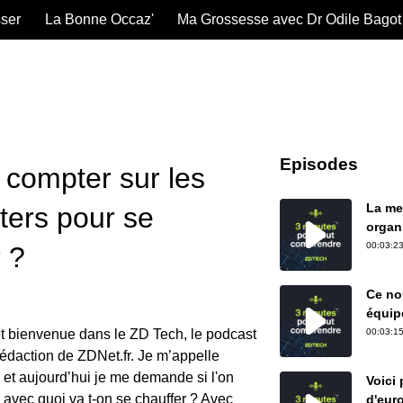
sser
La Bonne Occaz'
Ma Grossesse avec Dr Odile Bagot
Episodes
 compter sur les
La me
ters pour se
organ
00:03:23
 ?
Ce nou
équip
et bienvenue dans le ZD Tech, le podcast
00:03:15
rédaction de ZDNet.fr. Je m’appelle
s et aujourd’hui je me demande si l'on
Voici
 avec quoi va t-on se chauffer ? Avec
d'eur