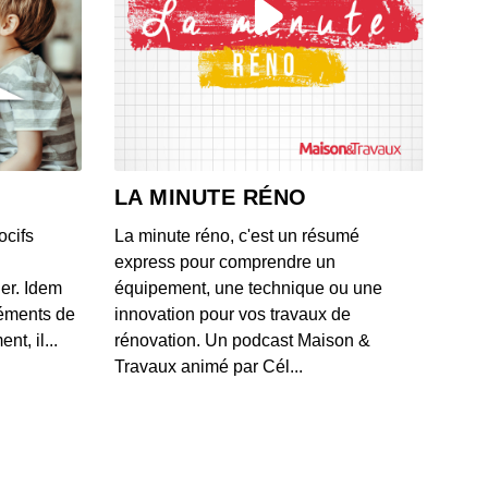
 valide par erreur une offre de rachat à 16 000 euros
 BMW
 - IL Y A 1 MOIS
ague de moratoires frappe les datacenters aux États-
après un projet polémique près d'un zoo
LA MINUTE RÉNO
 - IL Y A 1 MOIS
ocifs
La minute réno, c'est un résumé
les méthodes de Box pour classifier et protéger les
express pour comprendre un
es d'entreprise contre les fuites documentaires
ner. Idem
équipement, une technique ou une
 - IL Y A 1 MOIS
léments de
innovation pour vos travaux de
t, il...
rénovation. Un podcast Maison &
lication du Crédit Agricole mise à genoux par la
Travaux animé par Cél...
cation "test cedric"
 - IL Y A 1 MOIS
 historique à 920 millions de dollars... par mois entre
e et SpaceX