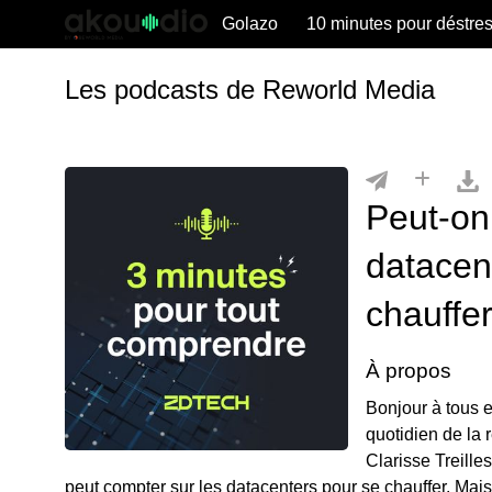
Golazo
10 minutes pour déstre
Les podcasts de Reworld Media
Peut-on
datacen
chauffer
À propos
Bonjour à tous 
quotidien de la 
Clarisse Treille
peut compter sur les datacenters pour se chauffer. Mais