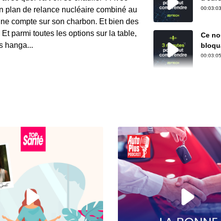
cauch
 un plan de relance nucléaire combiné au
00:03:03
ne compte sur son charbon. Et bien des
t parmi toutes les options sur la table,
Ce nou
s hanga...
bloqua
00:03:05
xTool
capab
00:02:49
À que
factur
00:02:48
Face 
solut
00:03:14