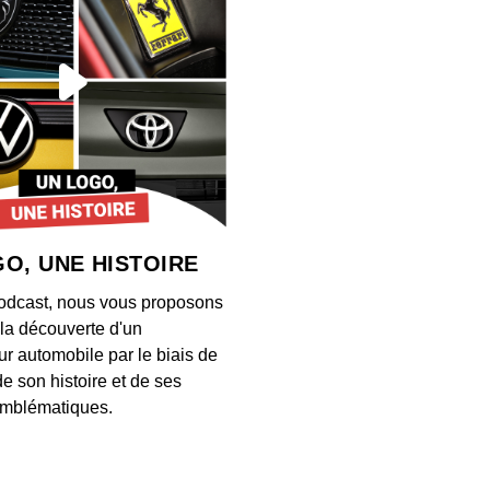
00:03:03
Près 
désorm
00:03:07
Ce ch
entrep
selon
00:06:42
O, UNE HISTOIRE
Ce 13 
odcast, nous vous proposons
ancie
à la découverte d'un
00:02:53
ur automobile par le biais de
de son histoire et de ses
Comme
mblématiques.
Math
00:03:04