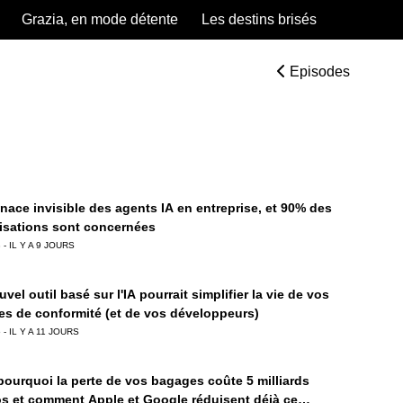
Grazia, en mode détente
Les destins brisés
Episodes
nace invisible des agents IA en entreprise, et 90% des
isations sont concernées
 - IL Y A 9 JOURS
vel outil basé sur l'IA pourrait simplifier la vie de vos
es de conformité (et de vos développeurs)
 - IL Y A 11 JOURS
 pourquoi la perte de vos bagages coûte 5 milliards
os et comment Apple et Google réduisent déjà ce