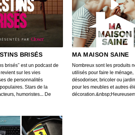
Une IA
chez
00:03:24
Une v
Unis 
STINS BRISÉS
MA MAISON SAINE
00:03:00
ns brisés" est un podcast de
Nombreux sont les produits n
Voici 
revient sur les vies
utilisés pour faire le ménage,
donné
es de personnalités
désodoriser, bricoler ou jardi
00:08:26
populaires. Stars de la
pour les meubles et autres é
cteurs, humoristes... De
décoration.&nbsp;Heureusemen
L'app
notifi
00:03:20
Accord
Googl