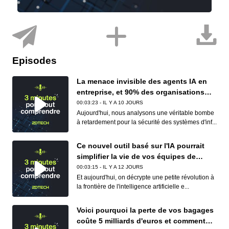
Episodes
La menace invisible des agents IA en
entreprise, et 90% des organisations
sont concernées
00:03:23 - IL Y A 10 JOURS
Aujourd'hui, nous analysons une véritable bombe
à retardement pour la sécurité des systèmes d'inf...
Ce nouvel outil basé sur l'IA pourrait
simplifier la vie de vos équipes de
conformité (et de vos développeurs)
00:03:15 - IL Y A 12 JOURS
Et aujourd'hui, on décrypte une petite révolution à
la frontière de l'intelligence artificielle e...
Voici pourquoi la perte de vos bagages
coûte 5 milliards d'euros et comment