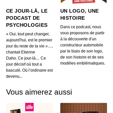
réellement propriétaire de sa suite bureaut...
CE JOUR-LÀ, LE
UN LOGO, UNE
Comment OpenAI devient un assistant
PODCAST DE
HISTOIRE
à la recherche en Maths
PSYCHOLOGIES
00:03:04 - IL Y A 1 MOIS
Dans ce podcast, nous
Aujourd'hui, on ne va pas parler de génération de
vous proposons de partir
« Oui, tout peut changer,
texte ou de simples résumés de réunions, mais d...
à la découverte d'un
aujourd'hui, est le premier
constructeur automobile
jour du reste de ta vie »…,
Intelligence artificielle : la presse
par le biais de son logo,
chantait Etienne
française réclame 80 millions d’euros à
de son histoire et de ses
Brave
Daho. Ce jour-là… Ce
00:03:14 - IL Y A 1 MOIS
Aujourd'hui, nous décortiquons ce qui s'annonce
modèles emblématiques.
jour décisif où tout a
comme la première grande secousse juridique
basculé. Où l’ordinaire est
europ...
devenu...
Un vol United Airlines vire au
cauchemar en plein Atlantique, voici les
Vous aimerez aussi
trois leçons majeures à retenir de cet
00:03:11 - IL Y A 2 MOIS
incident Bluetooth
Voici un incident aérien fascinant. Il y a quelques
jours, un vol United Airlines reliant l'aérop...
Comment l'intelligence artificielle