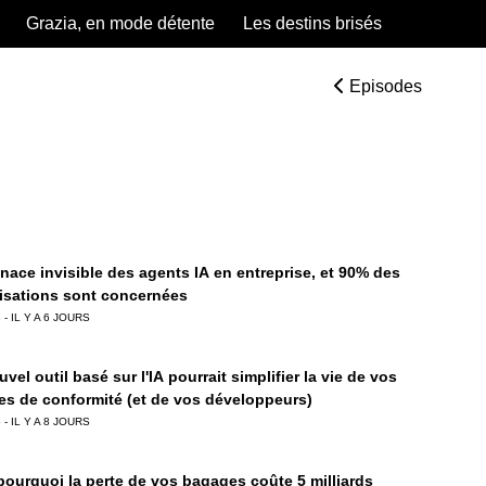
Grazia, en mode détente
Les destins brisés
Episodes
nace invisible des agents IA en entreprise, et 90% des
isations sont concernées
 - IL Y A 6 JOURS
vel outil basé sur l'IA pourrait simplifier la vie de vos
es de conformité (et de vos développeurs)
 - IL Y A 8 JOURS
 pourquoi la perte de vos bagages coûte 5 milliards