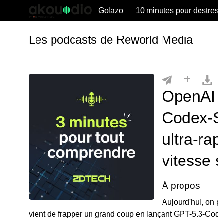
Golazo
10 minutes pour déstre
Les podcasts de Reworld Media
OpenAI 
Codex-S
ultra-ra
vitesse 
À propos
Aujourd'hui, on
vient de frapper un grand coup en lançant GPT-5.3-Co