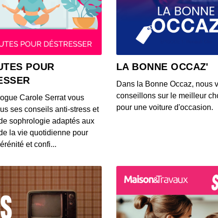
Ce qu
lunet
00:02:26
Voici 
UTES POUR
LA BONNE OCCAZ'
rense
ESSER
00:03:13
Dans la Bonne Occaz, nous 
conseillons sur le meilleur cho
logue Carole Serrat vous
Voici 
pour une voiture d'occasion.
us ses conseils anti-stress et
Waze p
de sophrologie adaptés aux
00:02:50
 de la vie quotidienne pour
érénité et confi...
Voici
trans
00:03:26
Une Tw
qualit