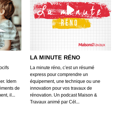
 - IL Y A 1 MOIS
 valide par erreur une offre de rachat à 16 000 euros
 BMW
 - IL Y A 1 MOIS
ague de moratoires frappe les datacenters aux États-
après un projet polémique près d'un zoo
LA MINUTE RÉNO
 - IL Y A 1 MOIS
ocifs
La minute réno, c'est un résumé
les méthodes de Box pour classifier et protéger les
express pour comprendre un
es d'entreprise contre les fuites documentaires
ner. Idem
équipement, une technique ou une
 - IL Y A 1 MOIS
léments de
innovation pour vos travaux de
t, il...
rénovation. Un podcast Maison &
lication du Crédit Agricole mise à genoux par la
Travaux animé par Cél...
cation "test cedric"
 - IL Y A 1 MOIS
 historique à 920 millions de dollars... par mois entre