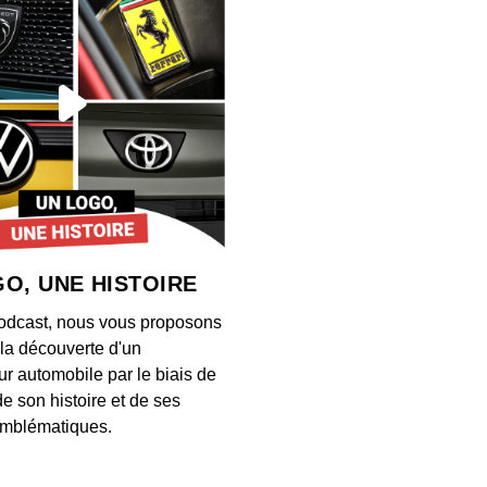
Googl
00:03:03
Près 
désorm
00:03:07
Ce ch
entrep
selon
00:06:42
O, UNE HISTOIRE
Ce 13 
odcast, nous vous proposons
ancie
à la découverte d'un
00:02:53
ur automobile par le biais de
de son histoire et de ses
Comme
mblématiques.
Math
00:03:04