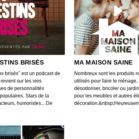
00:03:02
Une IA
chez
00:03:24
Une v
Unis 
STINS BRISÉS
MA MAISON SAINE
00:03:00
ns brisés" est un podcast de
Nombreux sont les produits n
Voici 
revient sur les vies
utilisés pour faire le ménage,
donné
es de personnalités
désodoriser, bricoler ou jardi
00:08:26
populaires. Stars de la
pour les meubles et autres é
cteurs, humoristes... De
décoration.&nbsp;Heureusemen
L'app
notifi
00:03:20
Accord