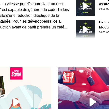
e.La vitesse pureD'abord, la promesse
d'eur
cauch
" est capable de générer du code 15 fois
00:03:03
le d'une réduction drastique de la
tanée. Pour les développeurs, cela
Ce nou
ruction avant de partir prendre un café...
bloqua
00:03:05
xTool
capab
00:02:49
À que
factur
00:02:48
Face 
solut
00:03:14