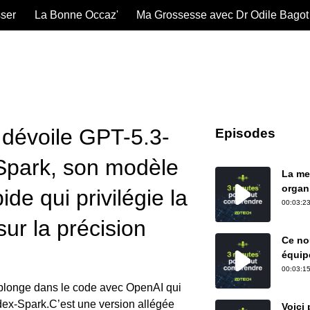
sser
La Bonne Occaz'
Ma Grossesse avec Dr Odile Bagot
dévoile GPT-5.3-
Episodes
park, son modèle
La me
organ
pide qui privilégie la
00:03:23
sur la précision
Ce nou
équip
00:03:15
 plonge dans le code avec OpenAI qui
dex-Spark.C’est une version allégée
Voici