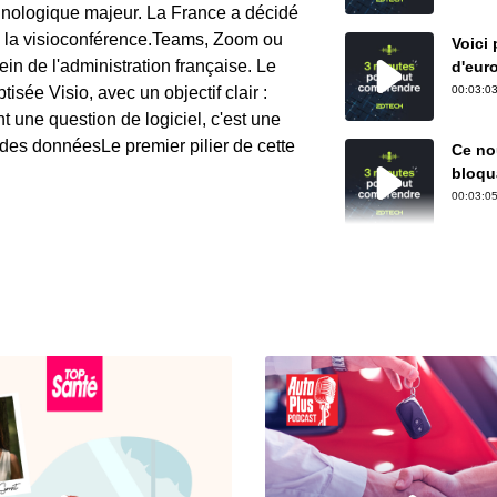
hnologique majeur. La France a décidé
e la visioconférence.Teams, Zoom ou
Voici
in de l'administration française. Le
d'eur
cauch
sée Visio, avec un objectif clair :
00:03:03
t une question de logiciel, c'est une
é des donnéesLe premier pilier de cette
Ce nou
bloqua
00:03:05
xTool
capab
00:02:49
À que
factur
00:02:48
Face 
solut