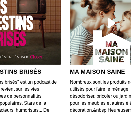
Une Tw
qualit
00:03:02
Une IA
chez
00:03:24
Une v
Unis 
STINS BRISÉS
MA MAISON SAINE
00:03:00
ns brisés" est un podcast de
Nombreux sont les produits n
Voici 
revient sur les vies
utilisés pour faire le ménage,
donné
es de personnalités
désodoriser, bricoler ou jardi
00:08:26
populaires. Stars de la
pour les meubles et autres é
cteurs, humoristes... De
décoration.&nbsp;Heureusemen
L'app
notifi
00:03:20