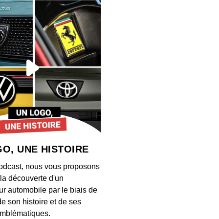
Accord
Googl
00:03:03
Près 
désorm
00:03:07
Ce ch
entrep
selon
00:06:42
O, UNE HISTOIRE
Ce 13 
odcast, nous vous proposons
ancie
à la découverte d'un
00:02:53
ur automobile par le biais de
de son histoire et de ses
Comme
mblématiques.
Math