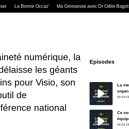
sser
La Bonne Occaz'
Ma Grossesse avec Dr Odile Bagot
ineté numérique, la
Episodes
délaisse les géants
ins pour Visio, son
La me
organ
util de
00:03:23
nférence national
Ce nou
équip
00:03:15