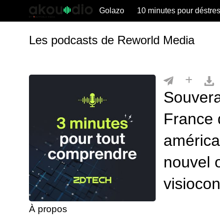
Golazo
10 minutes pour déstre
Les podcasts de Reworld Media
Souvera
France 
américa
nouvel o
visioco
À propos