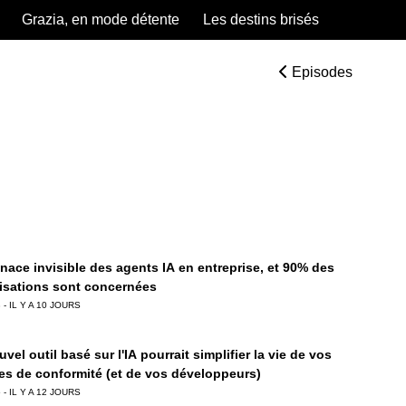
Grazia, en mode détente
Les destins brisés
Episodes
nace invisible des agents IA en entreprise, et 90% des
isations sont concernées
 - IL Y A 10 JOURS
vel outil basé sur l'IA pourrait simplifier la vie de vos
es de conformité (et de vos développeurs)
 - IL Y A 12 JOURS