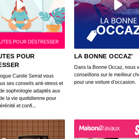
00:03:14
Ce qu
lunet
00:02:26
Voici 
UTES POUR
LA BONNE OCCAZ'
rense
ESSER
00:03:13
Dans la Bonne Occaz, nous 
conseillons sur le meilleur cho
logue Carole Serrat vous
Voici 
pour une voiture d'occasion.
us ses conseils anti-stress et
Waze p
de sophrologie adaptés aux
00:02:50
 de la vie quotidienne pour
érénité et confi...
Voici
trans
00:03:26