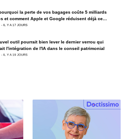
 pourquoi la perte de vos bagages coûte 5 milliards
os et comment Apple et Google réduisent déjà ce
emar logistique
 - IL Y A 17 JOURS
vel outil pourrait bien lever le dernier verrou qui
it l'intégration de l'IA dans le conseil patrimonial
 - IL Y A 19 JOURS
 O1 Omni Printer, cette imprimante de bureau inédite
le de marquer tous les matériaux
 - IL Y A 24 JOURS
lques mois du 1er septembre 2026, la course à la
ation électronique s'accélère
 - IL Y A 27 JOURS
aux 42% d'échecs des projets d'IA, Salesforce lance une
ion pour encadrer les agents autonomes