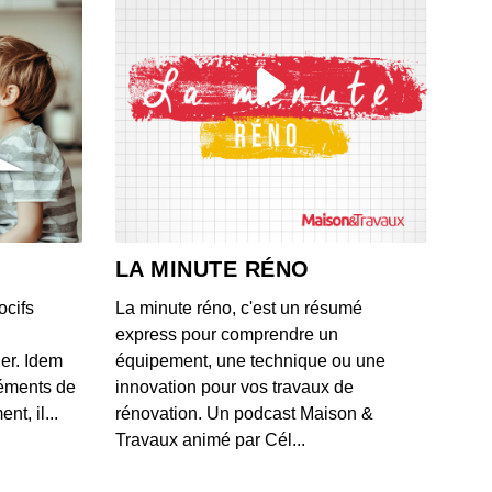
ingo électrique pour analyser l'état des routes et la
é de l'air en temps réel
 - IL Y A 1 MOIS
 valide par erreur une offre de rachat à 16 000 euros
 BMW
 - IL Y A 1 MOIS
ague de moratoires frappe les datacenters aux États-
après un projet polémique près d'un zoo
LA MINUTE RÉNO
 - IL Y A 1 MOIS
ocifs
La minute réno, c'est un résumé
les méthodes de Box pour classifier et protéger les
express pour comprendre un
es d'entreprise contre les fuites documentaires
ner. Idem
équipement, une technique ou une
 - IL Y A 1 MOIS
léments de
innovation pour vos travaux de
t, il...
rénovation. Un podcast Maison &
lication du Crédit Agricole mise à genoux par la
Travaux animé par Cél...
cation "test cedric"
 - IL Y A 1 MOIS